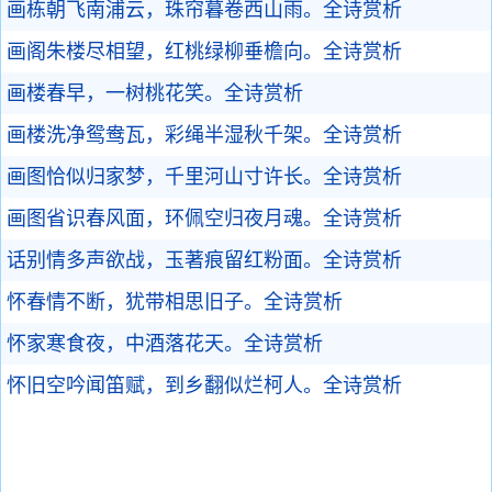
画栋朝飞南浦云，珠帘暮卷西山雨。
全诗赏析
画阁朱楼尽相望，红桃绿柳垂檐向。
全诗赏析
画楼春早，一树桃花笑。
全诗赏析
画楼洗净鸳鸯瓦，彩绳半湿秋千架。
全诗赏析
画图恰似归家梦，千里河山寸许长。
全诗赏析
画图省识春风面，环佩空归夜月魂。
全诗赏析
话别情多声欲战，玉著痕留红粉面。
全诗赏析
怀春情不断，犹带相思旧子。
全诗赏析
怀家寒食夜，中酒落花天。
全诗赏析
怀旧空吟闻笛赋，到乡翻似烂柯人。
全诗赏析