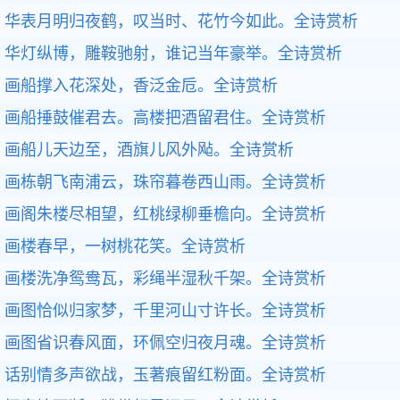
华表月明归夜鹤，叹当时、花竹今如此。
全诗赏析
华灯纵博，雕鞍驰射，谁记当年豪举。
全诗赏析
画船撑入花深处，香泛金卮。
全诗赏析
画船捶鼓催君去。高楼把酒留君住。
全诗赏析
画船儿天边至，酒旗儿风外飐。
全诗赏析
画栋朝飞南浦云，珠帘暮卷西山雨。
全诗赏析
画阁朱楼尽相望，红桃绿柳垂檐向。
全诗赏析
画楼春早，一树桃花笑。
全诗赏析
画楼洗净鸳鸯瓦，彩绳半湿秋千架。
全诗赏析
画图恰似归家梦，千里河山寸许长。
全诗赏析
画图省识春风面，环佩空归夜月魂。
全诗赏析
话别情多声欲战，玉著痕留红粉面。
全诗赏析