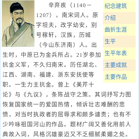
辛弃疾（1140－
纪念建筑
1207），南宋词人。原
介绍
字坦夫，改字幼安，别
曲折生涯
号稼轩，汉族，历城
生平
（今山东济南）人。出
生平年表
生时，中原已为金兵所占。21岁参加
抗金义军，不久归南宋。历任湖北、
主要成就
江西、湖南、福建、浙东安抚使等
主要作品
职。一生力主抗金。曾上《美芹十
论》与《九议》，条陈战守之策。其词抒写力图
恢复国家统一的爱国热情，倾诉壮志难酬的悲
愤，对当时执政者的屈辱求和颇多谴责；也有不
少吟咏祖国河山的作品。题材广阔又善化用前人
典故入词，风格沉雄豪迈又不乏细腻柔媚之处。