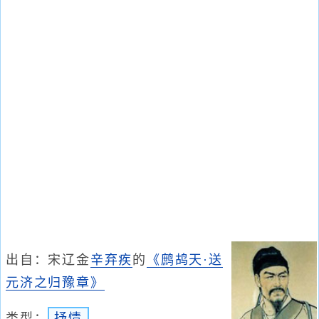
出自：宋辽金
辛弃疾
的
《鹧鸪天·送
元济之归豫章》
类型：
抒情