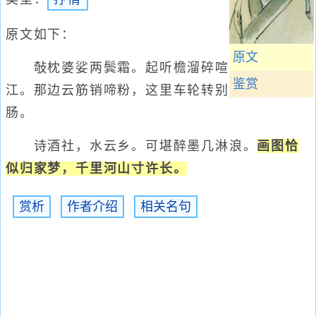
原文如下：
原文
敧枕婆娑两鬓霜。起听檐溜碎喧
鉴赏
江。那边云筋销啼粉，这里车轮转别
肠。
诗酒社，水云乡。可堪醉墨几淋浪。
画图恰
似归家梦，千里河山寸许长。
赏析
作者介绍
相关名句