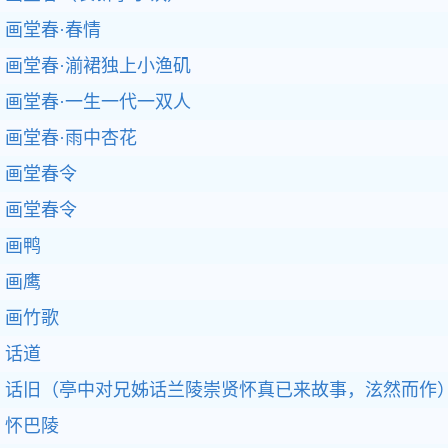
画堂春·春情
画堂春·湔裙独上小渔矶
画堂春·一生一代一双人
画堂春·雨中杏花
画堂春令
画堂春令
画鸭
画鹰
画竹歌
话道
话旧（亭中对兄姊话兰陵崇贤怀真已来故事，泫然而作
怀巴陵