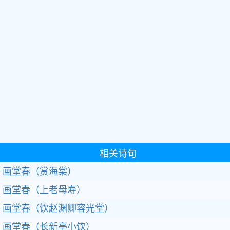
相关诗句
画堂春（赏海棠）
画堂春（上老母寿）
画堂春（饮赵渊卿容光堂）
画堂春（长新亭小饮）