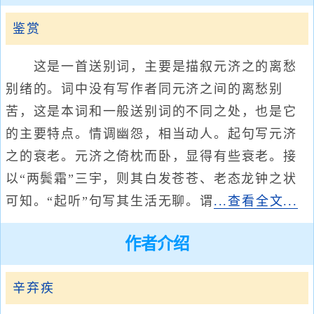
鉴赏
这是一首送别词，主要是描叙元济之的离愁
别绪的。词中没有写作者同元济之间的离愁别
苦，这是本词和一般送别词的不同之处，也是它
的主要特点。情调幽怨，相当动人。起句写元济
之的衰老。元济之倚枕而卧，显得有些衰老。接
以“两鬓霜”三宇，则其白发苍苍、老态龙钟之状
可知。“起听”句写其生活无聊。谓
...查看全文...
作者介绍
辛弃疾