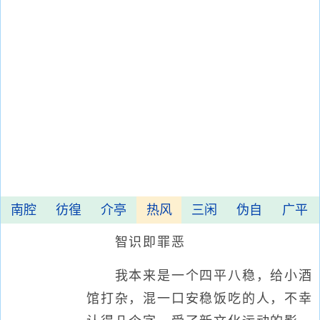
南腔
彷徨
介亭
热风
三闲
伪自
广平
智识即罪恶
我本来是一个四平八稳，给小酒
馆打杂，混一口安稳饭吃的人，不幸