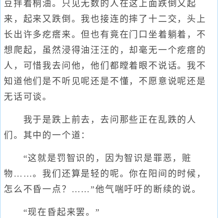
豆拌着桐油。只见无数的人在这上面跌倒又起
来，起来又跌倒。我也接连的摔了十二交，头上
长出许多疙瘩来。但也有竟在门口坐着躺着，不
想爬起，虽然浸得油汪汪的，却毫无一个疙瘩的
人，可惜我去问他，他们都瞠着眼不说话。我不
知道他们是不听见呢还是不懂，不愿意说呢还是
无话可谈。
我于是跌上前去，去问那些正在乱跌的人
们。其中的一个道：
“这就是罚智识的，因为智识是罪恶，赃
物……。我们还算是轻的呢。你在阳间的时候，
怎么不昏一点？……”他气喘吁吁的断续的说。
“现在昏起来罢。”