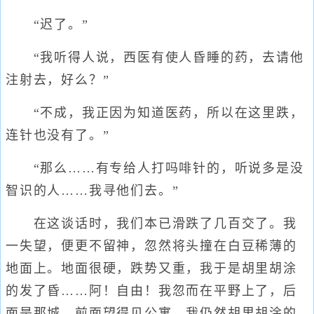
“迟了。”
“我听得人说，西医有使人昏睡的药，去请他
注射去，好么？”
“不成，我正因为知道医药，所以在这里跌，
连针也没有了。”
“那么……有专给人打吗啡针的，听说多是没
智识的人……我寻他们去。”
在这谈话时，我们本已滑跌了几百交了。我
一失望，便更不留神，忽然将头撞在白豆稀薄的
地面上。地面很硬，跌势又重，我于是胡里胡涂
的发了昏……阿！自由！我忽而在平野上了，后
面是那城，前面望得见公寓。我仍然胡里胡涂的