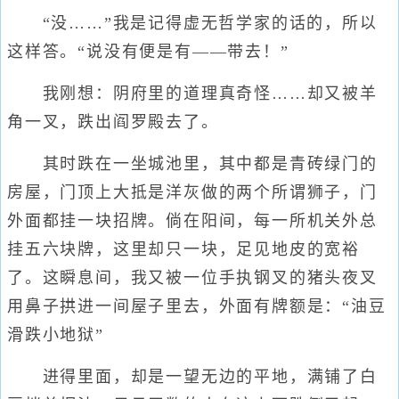
“没……”我是记得虚无哲学家的话的，所以
这样答。“说没有便是有——带去！”
我刚想：阴府里的道理真奇怪……却又被羊
角一叉，跌出阎罗殿去了。
其时跌在一坐城池里，其中都是青砖绿门的
房屋，门顶上大抵是洋灰做的两个所谓狮子，门
外面都挂一块招牌。倘在阳间，每一所机关外总
挂五六块牌，这里却只一块，足见地皮的宽裕
了。这瞬息间，我又被一位手执钢叉的猪头夜叉
用鼻子拱进一间屋子里去，外面有牌额是：“油豆
滑跌小地狱”
进得里面，却是一望无边的平地，满铺了白