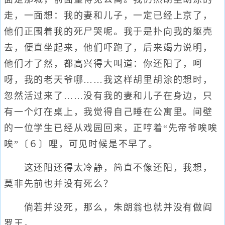
走，一面想：我的妻和儿子，一定已经上京了，
他们正围着我的死尸哭呢。我于是扑向我的躯壳
去，便直坐起来，他们吓跑了，后来竭力说明，
他们才了然，都高兴得大叫道：你还阳了，呵
呀，我的老天爷哪……我这样胡里胡涂的想时，
忽然活过来了……没有我的妻和儿子在身边，只
有一个灯在桌上，我觉得自己睡在公寓里。间壁
的一位学生已经从戏园回来，正哼着“先帝爷唉唉
唉”〔６〕哩，可见时候是不早了。
这还阳还得太冷静，简直不像还阳，我想，
莫非先前也并没有死么？
倘若并没死，那么，朱朗翁也就并没有做阎
罗王。