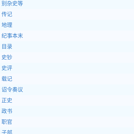
别杂史等
传记
地理
纪事本末
目录
史钞
史评
载记
诏令奏议
正史
政书
职官
子部