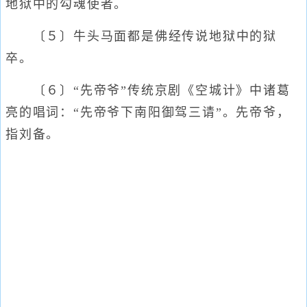
地狱中的勾魂使者。
〔５〕牛头马面都是佛经传说地狱中的狱
卒。
〔６〕“先帝爷”传统京剧《空城计》中诸葛
亮的唱词：“先帝爷下南阳御驾三请”。先帝爷，
指刘备。