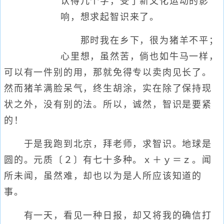
认得几个字，受了新文化运动的影
响，想求起智识来了。
那时我在乡下，很为猪羊不平；
心里想，虽然苦，倘也如牛马一样，
可以有一件别的用，那就免得专以卖肉见长了。
然而猪羊满脸呆气，终生胡涂，实在除了保持现
状之外，没有别的法。所以，诚然，智识是要紧
的！
于是我跑到北京，拜老师，求智识。地球是
圆的。元质〔２〕有七十多种。ｘ＋ｙ＝ｚ。闻
所未闻，虽然难，却也以为是人所应该知道的
事。
有一天，看见一种日报，却又将我的确信打