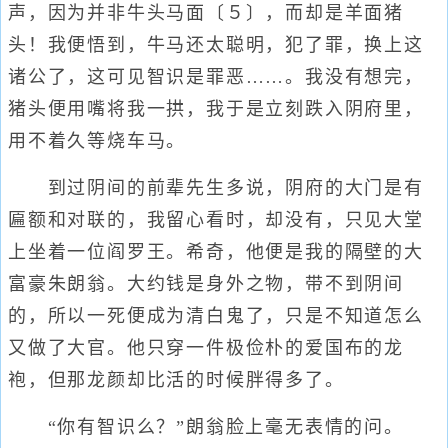
声，因为并非牛头马面〔５〕，而却是羊面猪
头！我便悟到，牛马还太聪明，犯了罪，换上这
诸公了，这可见智识是罪恶……。我没有想完，
猪头便用嘴将我一拱，我于是立刻跌入阴府里，
用不着久等烧车马。
到过阴间的前辈先生多说，阴府的大门是有
匾额和对联的，我留心看时，却没有，只见大堂
上坐着一位阎罗王。希奇，他便是我的隔壁的大
富豪朱朗翁。大约钱是身外之物，带不到阴间
的，所以一死便成为清白鬼了，只是不知道怎么
又做了大官。他只穿一件极俭朴的爱国布的龙
袍，但那龙颜却比活的时候胖得多了。
“你有智识么？”朗翁脸上毫无表情的问。