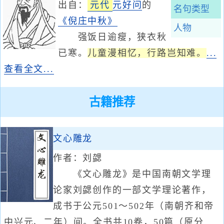
出自：
元代
元好问
的
名句类型
《倪庄中秋》
人物
强饭日逾瘦，狭衣秋
已寒。
儿童漫相忆，行路岂知难。
...
查看全文...
古籍推荐
文心雕龙
作者：刘勰
《文心雕龙》是中国南朝文学理
论家刘勰创作的一部文学理论著作，
成书于公元501～502年（南朝齐和帝
中兴元、二年）间。全书共10卷，50篇（原分