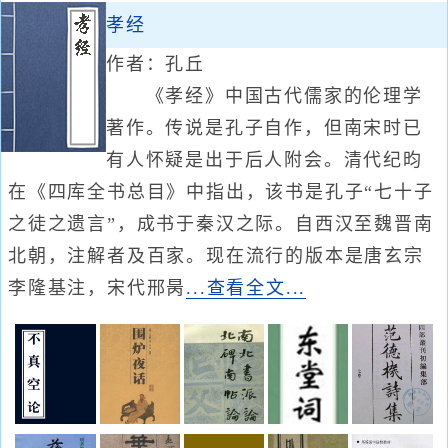
孝经
作者：孔丘
《孝经》中国古代儒家的伦理学
著作。传说是孔子自作，但南宋时已
有人怀疑是出于后人附会。清代纪昀
在《四库全书总目》中指出，该书是孔子“七十子
之徒之遗言”，成书于秦汉之际。自西汉至魏晋南
北朝，注解者及百家。现在流行的版本是唐玄宗
李隆基注，宋代邢昺
...查看全文...