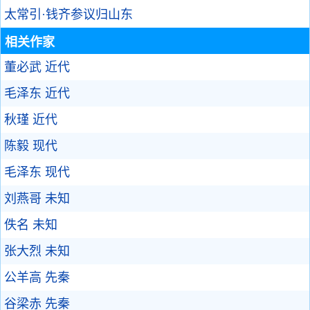
太常引·钱齐参议归山东
相关作家
董必武
近代
毛泽东
近代
秋瑾
近代
陈毅
现代
毛泽东
现代
刘燕哥
未知
佚名
未知
张大烈
未知
公羊高
先秦
谷梁赤
先秦