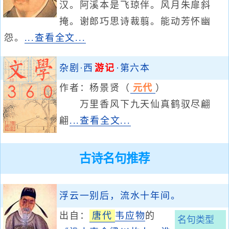
汉。阿溪本是飞琼伴。风月朱扉斜
掩。谢郎巧思诗裁翦。能动芳怀幽
怨。
...查看全文...
杂剧·西
游记
·第六本
作者：
杨景贤
（
元代
）
万里香风下九天仙真鹤驭尽翩
翩
...查看全文...
古诗名句推荐
浮云一别后，流水十年间。
出自：
唐代
韦应物
的
名句类型