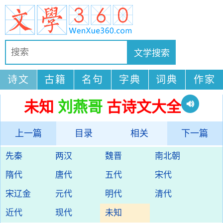
诗文
古籍
名句
字典
词典
作家
未知
刘燕哥
古诗文大全
上一篇
目录
相关
下一篇
先秦
两汉
魏晋
南北朝
隋代
唐代
五代
宋代
宋辽金
元代
明代
清代
近代
现代
未知