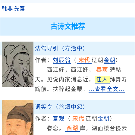
韩非
先秦
古诗文推荐
法驾导引（寿治中）
作者：
刘辰翁
（
宋代
辽朝
金朝
）
西江好，西江好，
春雨
碧黏
天。见说内家消息近，
佳人
拜舞寿
觞前。扶醉起金鞭。
...查看全文...
词笑令（⑨烟中怨）
作者：
秦观
（
宋代
辽朝
金朝
）
眷恋。
西湖
岸。湖面楼台侵云