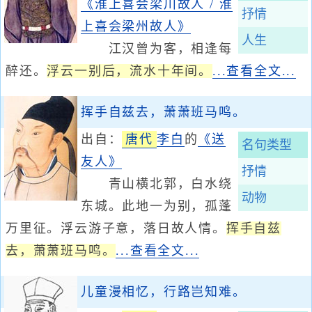
《淮上喜会梁川故人 / 淮
抒情
上喜会梁州故人》
人生
江汉曾为客，相逢每
醉还。
浮云一别后，流水十年间。
...查看全文...
挥手自兹去，萧萧班马鸣。
出自：
唐代
李白
的
《送
名句类型
友人》
抒情
青山横北郭，白水绕
动物
东城。此地一为别，孤蓬
万里征。浮云游子意，落日故人情。
挥手自兹
去，萧萧班马鸣。
...查看全文...
儿童漫相忆，行路岂知难。