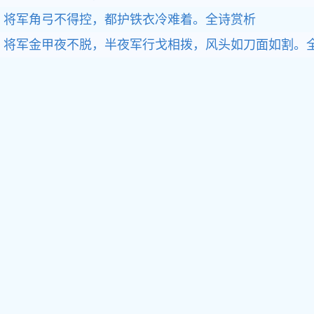
将军角弓不得控，都护铁衣冷难着。全诗赏析
将军金甲夜不脱，半夜军行戈相拨，风头如刀面如割。