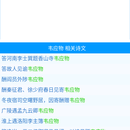
韦应物
相关诗文
答河南李士巽题香山寺
韦应物
答故人见谕
韦应物
酬阎员外陟
韦应物
酬秦征君、徐少府春日见寄
韦应物
冬夜宿司空曙野居，因寄酬赠
韦应物
广陵遇孟九云卿
韦应物
淮上遇洛阳李主簿
韦应物