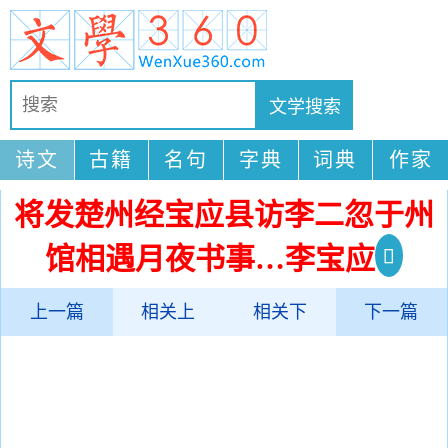
诗文
古籍
名句
字典
词典
作家
将发楚州经宝应县访李二忽于州
馆相遇月夜书事…李宝应
上一篇
相关上
相关下
下一篇