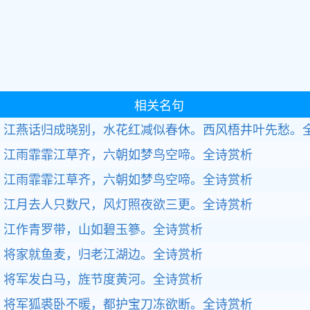
相关名句
江燕话归成晓别，水花红减似春休。西风梧井叶先愁。
江雨霏霏江草齐，六朝如梦鸟空啼。全诗赏析
江雨霏霏江草齐，六朝如梦鸟空啼。全诗赏析
江月去人只数尺，风灯照夜欲三更。全诗赏析
江作青罗带，山如碧玉篸。全诗赏析
将家就鱼麦，归老江湖边。全诗赏析
将军发白马，旌节度黄河。全诗赏析
将军狐裘卧不暖，都护宝刀冻欲断。全诗赏析