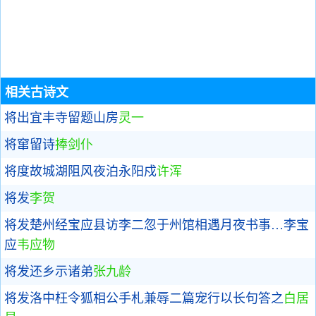
相关古诗文
将出宜丰寺留题山房
灵一
将窜留诗
捧剑仆
将度故城湖阻风夜泊永阳戍
许浑
将发
李贺
将发楚州经宝应县访李二忽于州馆相遇月夜书事…李宝
应
韦应物
将发还乡示诸弟
张九龄
将发洛中枉令狐相公手札兼辱二篇宠行以长句答之
白居