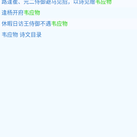
路逢崔、元二侍御避马见招，以诗见赠
韦应物
逢杨开府
韦应物
休暇日访王侍御不遇
韦应物
韦应物
诗文目录