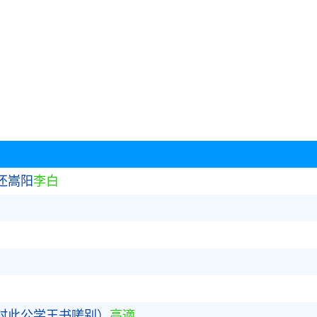
还嵩阳
李白
时此公学王书嗟别）
高適