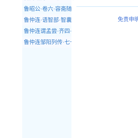
鲁昭公·卷六·容斋随笔
免责申
鲁仲连·语智部·智囊(选录)
鲁仲连谓孟尝·齐四·战国策
鲁仲连邹阳列传·七十列传·史记