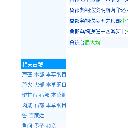
鲁郡尧祠送窦明府薄华还
鲁郡尧祠送吴五之琅琊
李
鲁郡尧祠送张十四游河北
鲁连台
屈大均
相关古籍
芦荟·木部·本草纲目
芦火·火部·本草纲目
炉甘石·石部·本草纲目
卤咸·石部·本草纲目
鲁·百家姓
鲁问·墨子·49章