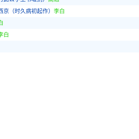
西京（时久病初起作）
李白
白
李白