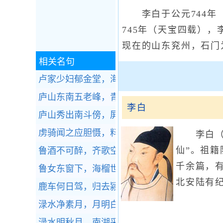
李白于公元744年（
745年（天宝四载）
现在的山东兖州，石门
相关名句
卢家少妇郁金堂，海燕双栖玳瑁梁。全诗赏析
庐山东南五老峰，青天削出金芙蓉。全诗赏析
李白
庐山秀出南斗傍，屏风九叠云锦张。全诗赏析
虏骑闻之应胆慑，料知短兵不敢接，车师西门
李白（7
仙”。祖籍
鲁酒不可醉，齐歌空复情。全诗赏析
千余篇，有
鲁女东窗下，海榴世所稀。全诗赏析
北安陆有
鹿车何日驾，归去颍东田。全诗赏析
渌水净素月，月明白鹭飞。全诗赏析
渌水明秋月，南湖采白蘋。全诗赏析