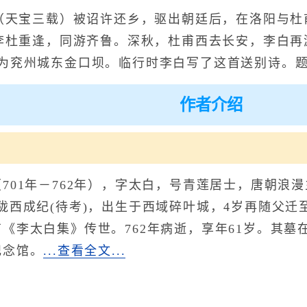
天宝三载）被诏许还乡，驱出朝廷后，在洛阳与杜
，李杜重逢，同游齐鲁。深秋，杜甫西去长安，李白
为兖州城东金口坝。临行时李白写了这首送别诗。题
作者介绍
伫献捷。全诗赏析
01年－762年），字太白，号青莲居士，唐朝浪漫
陇西成纪(待考)，出生于西域碎叶城，4岁再随父
《李太白集》传世。762年病逝，享年61岁。其
纪念馆。
...查看全文...