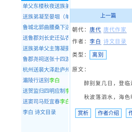
单父东楼秋夜送族弟沈之秦（时凝弟在席）
李
上一篇
送族弟凝至晏堌（单父三十里）
李白
鲁城北郭曲腰桑下送张子还嵩阳
李白
朝代：
唐代
唐代作家
送鲁郡刘长史迁弘农长史
李白
作者：
李白
诗文目录
送族弟单父主簿凝摄宋城主簿至郭南月桥却回
类型：
离别
鲁郡尧祠送张十四游河北
李白
原文：
杭州送裴大泽赴庐州长史
李白
灞陵行送别
李白
醉别复几日，登临遍
送贺监归四明应制
李白
秋波落泗水，海色明
送窦司马贬宜春
李白
李白
诗文目录
赏析
作者介绍