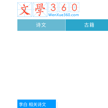
诗文
古籍
李白
相关诗文