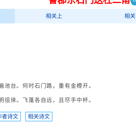
白
相关上
相关
…留饮赠之
李白
池台。何时石门路，重有金樽开。
徂徕。飞蓬各自远，且尽手中杯。
作者诗文
相关诗文