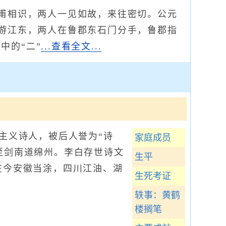
甫相识，两人一见如故，来往密切。公元
再游江东，两人在鲁郡东石门分手，鲁郡指
中的“二”
...查看全文...
主义诗人，被后人誉为“诗
家庭成员
迁至剑南道绵州。李白存世诗文
生平
墓在今安徽当涂，四川江油、湖
生死考证
轶事：黄鹤
楼搁笔