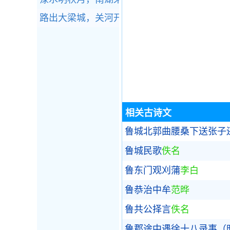
路出大梁城，关河开晓晴。全诗赏析
相关古诗文
鲁城北郭曲腰桑下送张子
鲁城民歌
佚名
鲁东门观刈蒲
李白
鲁恭治中牟
范晔
鲁共公择言
佚名
鲁郡途中遇徐十八录事（