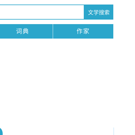
词典
作家