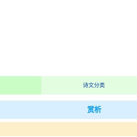
诗文分类
赏析