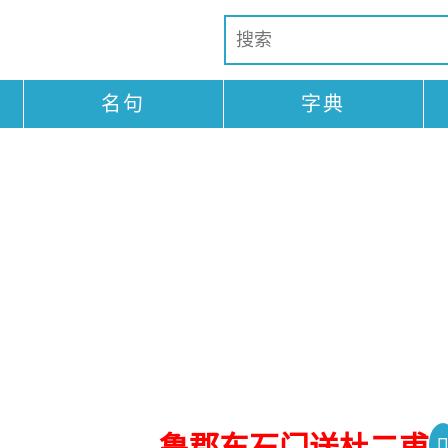
名句
字典
鲁郡东石门送杜二甫