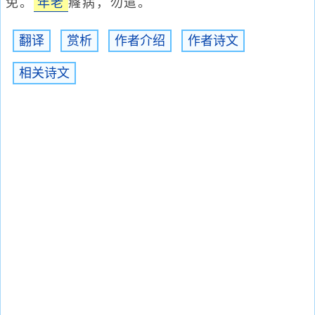
免。
年老
癃病，勿遣。
翻译
赏析
作者介绍
作者诗文
相关诗文