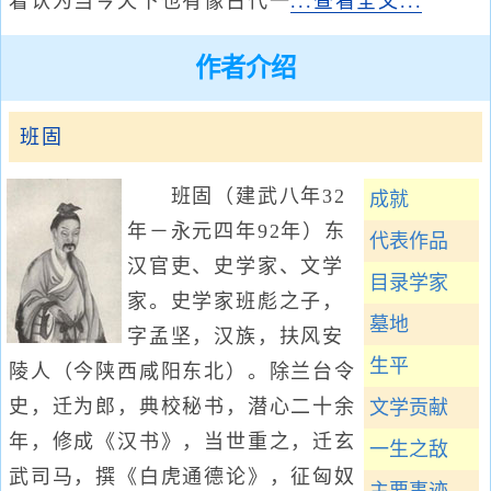
着认为当今天下也有像古代一
...查看全文...
作者介绍
班固
班固（建武八年32
成就
年－永元四年92年）东
代表作品
汉官吏、史学家、文学
目录学家
家。史学家班彪之子，
墓地
字孟坚，汉族，扶风安
生平
陵人（今陕西咸阳东北）。除兰台令
史，迁为郎，典校秘书，潜心二十余
文学贡献
年，修成《汉书》，当世重之，迁玄
一生之敌
武司马，撰《白虎通德论》，征匈奴
主要事迹