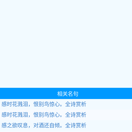
相关名句
感时花溅泪，恨别鸟惊心。全诗赏析
感时花溅泪，恨别鸟惊心。全诗赏析
感之欲叹息，对酒还自倾。全诗赏析