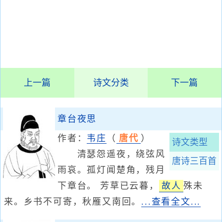
上一篇
诗文分类
下一篇
章台夜思
作者：
韦庄
（
唐代
）
诗文类型
清瑟怨遥夜，绕弦风
唐诗三百首
雨哀。孤灯闻楚角，残月
下章台。 芳草已云暮，
故人
殊未
来。乡书不可寄，秋雁又南回。
...查看全文...