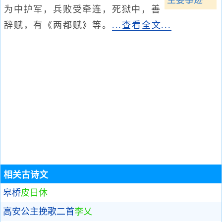
为中护军，兵败受牵连，死狱中，善
辞赋，有《两都赋》等。
...查看全文...
相关古诗文
皋桥
皮日休
高安公主挽歌二首
李乂