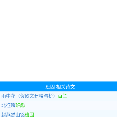
班固
相关诗文
雨中花（贺欧文建楼与桥）
百兰
北征赋
班彪
封燕然山铭
班固