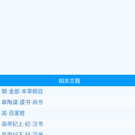
相关古籍
钢·金部·本草纲目
皋陶谟·虞书·尚书
高·百家姓
高帝纪上·纪·汉书
高帝纪下·纪·汉书