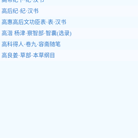
高后纪·纪·汉书
高惠高后文功臣表·表·汉书
高湝 杨津·察智部·智囊(选录)
高科得人·卷九·容斋随笔
高良姜·草部·本草纲目