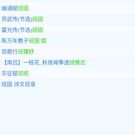
幽通赋
班固
苏武传(节选)
班固
霍光传(节选)
班固
陈万年教子
班固 撰
怨歌行
班婕妤
【南吕】一枝花_秋夜闻筝透
班惟志
东征赋
班昭
班固
诗文目录