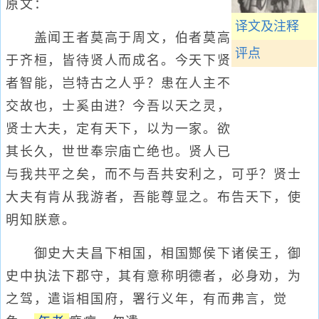
原文：
译文及注释
盖闻王者莫高于周文，伯者莫高
评点
于齐桓，皆待贤人而成名。今天下贤
者智能，岂特古之人乎？患在人主不
交故也，士奚由进？今吾以天之灵，
贤士大夫，定有天下，以为一家。欲
其长久，世世奉宗庙亡绝也。贤人已
与我共平之矣，而不与吾共安利之，可乎？贤士
大夫有肯从我游者，吾能尊显之。布告天下，使
明知朕意。
御史大夫昌下相国，相国酂侯下诸侯王，御
史中执法下郡守，其有意称明德者，必身劝，为
之驾，遣诣相国府，署行义年，有而弗言，觉