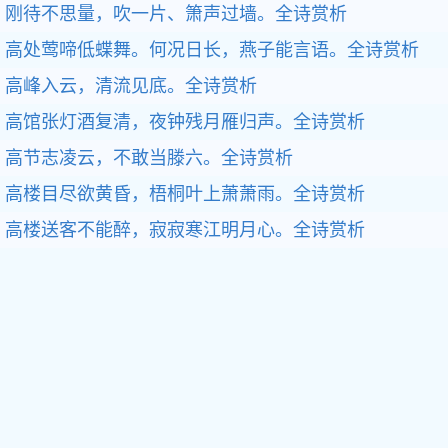
刚待不思量，吹一片、箫声过墙。全诗赏析
高处莺啼低蝶舞。何况日长，燕子能言语。全诗赏析
高峰入云，清流见底。全诗赏析
高馆张灯酒复清，夜钟残月雁归声。全诗赏析
高节志凌云，不敢当滕六。全诗赏析
高楼目尽欲黄昏，梧桐叶上萧萧雨。全诗赏析
高楼送客不能醉，寂寂寒江明月心。全诗赏析