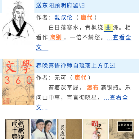
送东阳顾明府罢归
作者：
戴叔伦
（
唐代
）
白日落寒水，青枫绕
曲
洲。相
看作
离别
，一倍不禁愁。
...查看全
文...
春晚喜悟禅师自琉璃上方见过
作者：
无可
（
唐代
）
苔痕深草履，
瀑布
滴铜瓶。乐
问山中事，宵言彻晓星。
...查看全
文...