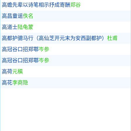
高蟾先辈以诗笔相示抒成寄酬
郑谷
高昌童谣
佚名
高道士
陆龟蒙
高都护骢马行（高仙芝开元末为安西副都护）
杜甫
高冠谷口招郑鄠
岑参
高冠谷口招郑鄠
岑参
高荷
元稹
高花
李商隐