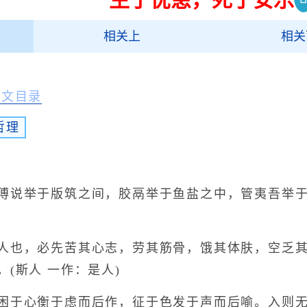
相关上
相关
诗文目录
哲理
说举于版筑之间，胶鬲举于鱼盐之中，管夷吾举于
也，必先苦其心志，劳其筋骨，饿其体肤，空乏其
(斯人 一作：是人)
于心衡于虑而后作，征于色发于声而后喻。入则无