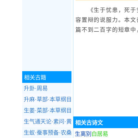
《生于忧患，死于安
容置辩的说服力。本文
篇不到二百字的短章中
相关古籍
升卦·周易
升麻·草部·本草纲目
生姜·菜部·本草纲目
生气通天论·素问·黄帝内经
相关古诗文
生蚁·蚕事预备·农桑辑要
生离别
白居易