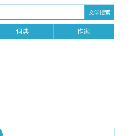
词典
作家