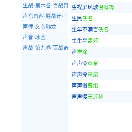
生战·第六卷·百战奇略
生禖屏风歌
温庭筠
声东击西·胜战计·三十六计
生民
佚名
声律·文心雕龙
生年不满百
佚名
声音·冰鉴
生生亭
孟郊
声战·第九卷·百战奇略
声
崔涂
声声令
章楶
声声令
章楶
声声慢
曹组
声声慢
王沂孙