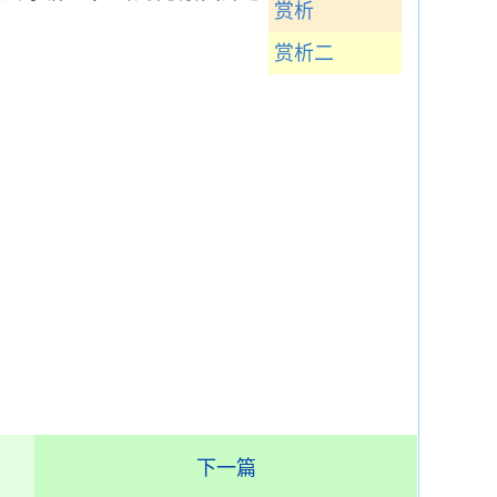
赏析
赏析二
下一篇