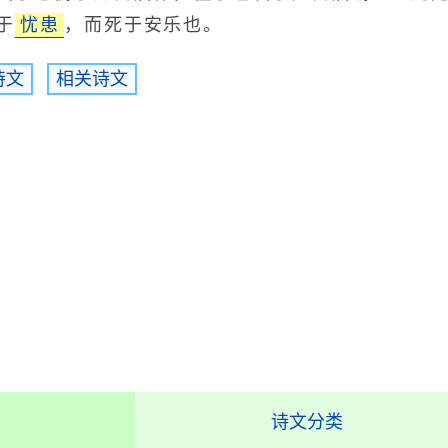
于
忧患
，而死于安乐也。
诗文
相关诗文
诗文分类