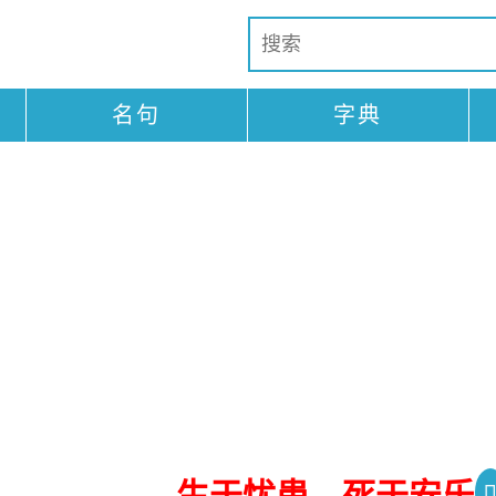
名句
字典
生于忧患，死于安乐