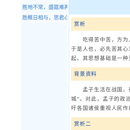
胜地不常，盛筵难再；兰亭已矣，梓泽丘墟。
胜概日相与，思君心郁陶。全诗赏析
赏析
吃得苦中苦，方为人
于是人也，必先苦其心
起。其思想基础是一种
背景资料
孟子生活在战国，社
城”。对此，孟子的政治
吁各国诸侯重视人民作
赏析二