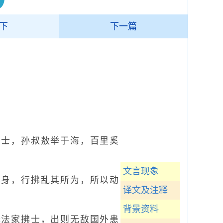
下
下一篇
士，孙叔敖举于海，百里奚
文言现象
身，行拂乱其所为，所以动
译文及注释
背景资料
法家拂士，出则无敌国外患