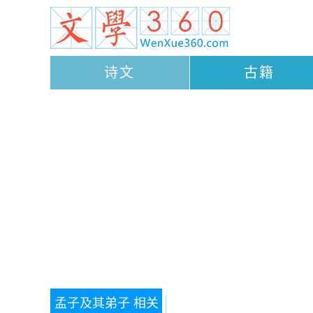
诗文
古籍
孟子及其弟子
相关