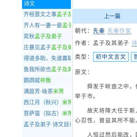
诗文
齐桓晋文之事
孟子及弟子
上一篇
齐人有一妻一妾
孟子及弟子
朝代：
先秦
先秦作家
奕秋
孟子及弟子
作者：
孟子及其弟子
庄暴见孟子
孟子及弟子
类型：
初中文言文
得道多助，失道寡助
孟子及其弟子
鱼我所欲也
孟子及其弟子
原文：
鹦鹉赋
祢衡
舜发于畎亩之中，傅
满庭芳·咏茶
米芾
举于市。
西江月（秋兴）
米芾
故天将降大任于斯人
菩萨蛮（拟古）
米芾
心忍性，曾益其所不能。
孟子及弟子
诗文目录
人恒过然后能改，困