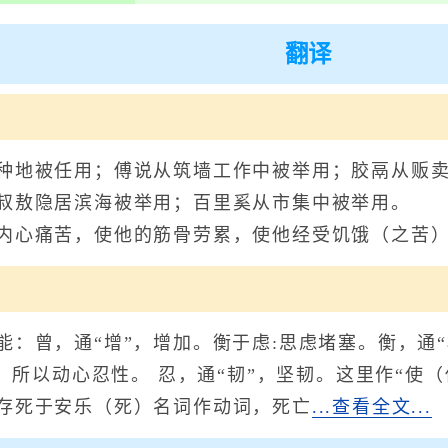
翻译
被任用；傅说从筑墙工作中被举用；胶鬲从贩卖
叔敖隐居滨海被举用；百里奚从市集中被举用。 
内心痛苦，使他的筋骨劳累，使他经受饥饿（之苦
曾，通“增”，增加。衡于虑:思虑堵塞。衡，通“
佐。所以动心忍性。 忍，通“韧”，坚韧。这里作“使
存死于安乐（死）名词作动词，死亡
...查看全文...