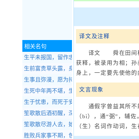
译文及注释
相关名句
译文 舜在田间种地
生平未报国，留作忠魂补。全诗赏析
获释，被录用为相；孙
生前富贵草头露，身后风流陌上花。全诗赏析
身上，一定要先使他的
生事且弥漫，愿为持竿叟。全诗赏析
文言现象
生死中年两不堪，生非容易死非甘；全诗赏析
生于忧患，而死于安乐全诗赏析
通假字曾益其所不能：
笙歌散后酒初醒，深院月斜人静。全诗赏析
（bì），通“弼”，辅
笙歌散尽游人去，始觉春空。全诗赏析
（生）名词作动词，生
胜败兵家事不期，包羞忍耻是男儿。全诗赏析