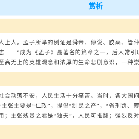
赏析
全诗赏析
上人。孟子所举的例证是舜帝、傅说、胶鬲、管仲
志……”成为《孟子》最著名的篇章之一，后人常引
至高无上的英雄观念和浓厚的生命悲剧意识，一种
会动荡不安，人民生活十分痛苦。当时，各大国间
主张主要是“仁政”，提倡“制民之产”，“省刑罚、
用；主张残暴之君是“独夫”，人民可推翻；强烈反