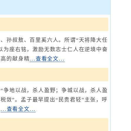
、孙叔敖、百里奚六人。所谓“天将降大任
以为座右铭，激励无数志士仁人在逆境中奋
崇高的献身精
...查看全文...
“争地以战，杀人盈野；争城以战，杀人盈
薄税敛”。孟子最早提出“民贵君轻”主张，呼
对
...查看全文...