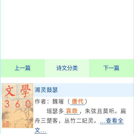
上一篇
诗文分类
下一篇
湘灵鼓瑟
作者：
魏璀
（
唐代
）
瑶瑟多
哀怨
，朱弦且莫听。扁
舟三楚客，丛竹二妃灵。
...查看全
文...