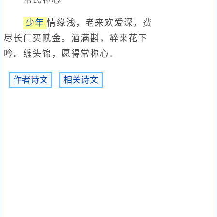
常氏称心
少年
情缘浅，老来欢爱深，费
尽长门买赋金。酒满斟，醉来花下
吟。缠头锦，愿得常称心。
作者诗文
相关诗文