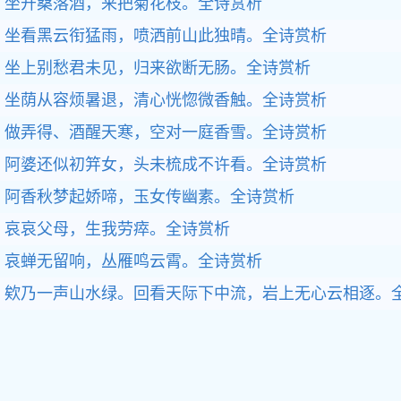
坐开桑落酒，来把菊花枝。全诗赏析
坐看黑云衔猛雨，喷洒前山此独晴。全诗赏析
坐上别愁君未见，归来欲断无肠。全诗赏析
坐荫从容烦暑退，清心恍惚微香触。全诗赏析
做弄得、酒醒天寒，空对一庭香雪。全诗赏析
阿婆还似初笄女，头未梳成不许看。全诗赏析
阿香秋梦起娇啼，玉女传幽素。全诗赏析
哀哀父母，生我劳瘁。全诗赏析
哀蝉无留响，丛雁鸣云霄。全诗赏析
欸乃一声山水绿。回看天际下中流，岩上无心云相逐。