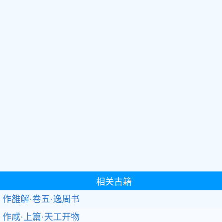
相关古籍
作雒解·卷五·逸周书
作咸·上篇·天工开物