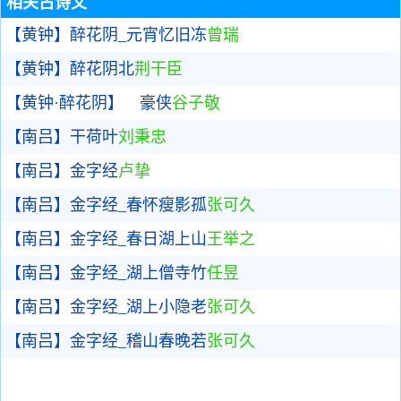
相关古诗文
【黄钟】醉花阴_元宵忆旧冻
曾瑞
【黄钟】醉花阴北
荆干臣
【黄钟·醉花阴】 豪侠
谷子敬
【南吕】干荷叶
刘秉忠
【南吕】金字经
卢挚
【南吕】金字经_春怀瘦影孤
张可久
【南吕】金字经_春日湖上山
王举之
【南吕】金字经_湖上僧寺竹
任昱
【南吕】金字经_湖上小隐老
张可久
【南吕】金字经_稽山春晚若
张可久