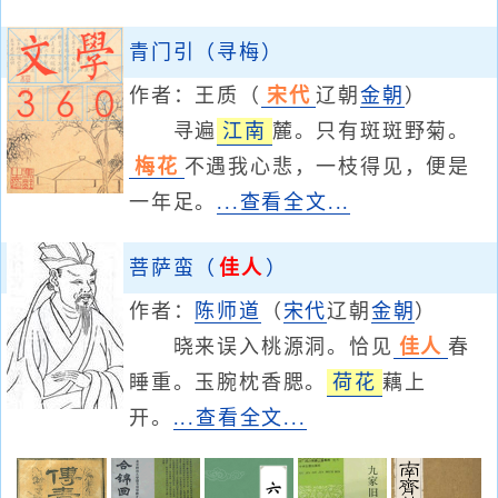
青门引（寻梅）
作者：
王质
（
宋代
辽朝
金朝
）
寻遍
江南
麓。只有斑斑野菊。
梅花
不遇我心悲，一枝得见，便是
一年足。
...查看全文...
菩萨蛮（
佳人
）
作者：
陈师道
（
宋代
辽朝
金朝
）
晓来误入桃源洞。恰见
佳人
春
睡重。玉腕枕香腮。
荷花
藕上
开。
...查看全文...