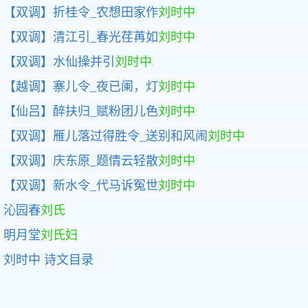
【双调】折桂令_农想田家作
刘时中
【双调】清江引_春光荏苒如
刘时中
【双调】水仙操并引
刘时中
【越调】寨儿令_夜已阑，灯
刘时中
【仙吕】醉扶归_赋粉团儿色
刘时中
【双调】雁儿落过得胜令_送别和风闹
刘时中
【双调】庆东原_题情云轻散
刘时中
【双调】新水令_代马诉冤世
刘时中
沁园春
刘氏
明月堂
刘氏妇
刘时中
诗文目录