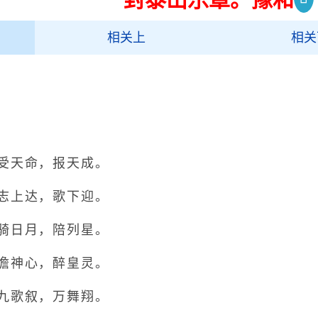
相关上
相关
天命，报天成。
上达，歌下迎。
日月，陪列星。
神心，醉皇灵。
歌叙，万舞翔。