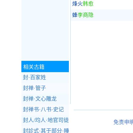
烽火
韩愈
蜂
李商隐
相关古籍
封·百家姓
封禅·管子
封禅·文心雕龙
封禅书·八书·史记
封人/均人·地官司徒·周礼
免责申
封診式·其于部分·睡虎地秦墓竹简