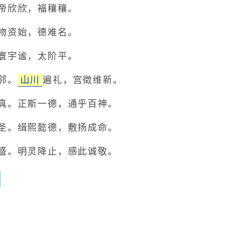
欣欣，福穰穰。
资始，德难名。
宇谧，太阶平。
邻。
山川
遍礼，宫徵维新。
。正斯一德，通乎百神。
。缉熙懿德，敷扬成命。
。明灵降止，感此诚敬。