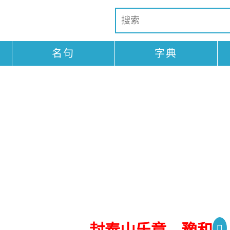
名句
字典
封泰山乐章。豫和