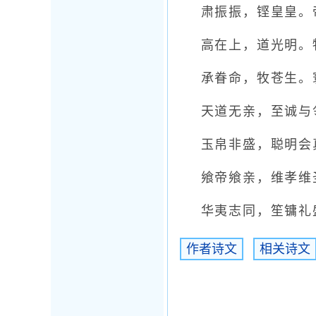
肃振振，铿皇皇。帝
高在上，道光明。物
承眷命，牧苍生。寰
天道无亲，至诚与
玉帛非盛，聪明会真
飨帝飨亲，维孝维圣
华夷志同，笙镛礼盛
作者诗文
相关诗文