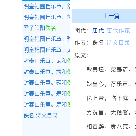
明皇祀圜丘乐章。舒和
佚名
上一篇
明皇祀圜丘乐章。凯安
佚名
君子阳阳
佚名
朝代：
唐代
唐代作家
明皇祀圜丘乐章。豫和
佚名
作者：
佚名
诗文目录
明皇祀圜丘乐章。太和
佚名
原文：
封泰山乐章。太和
佚名
款泰坛，柴泰清。受
封泰山乐章。肃和
佚名
封泰山乐章。雍和
佚名
竦皇心，荐乐声。志
封泰山乐章。寿和
佚名
亿上帝，临下庭。骑
封泰山乐章。寿和
佚名
嘉祝信，大糦馨。澹
佚名
诗文目录
相百辟，贡八荒。九