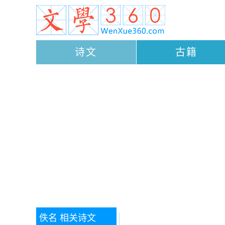
诗文
古籍
佚名
相关诗文