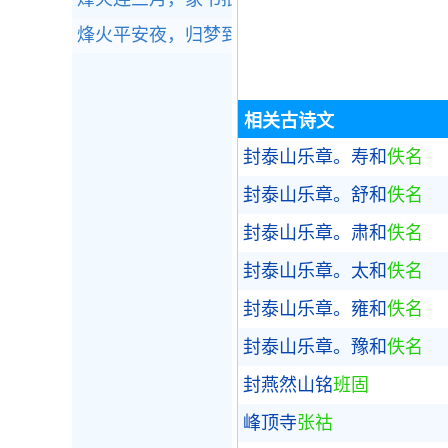
烽火平安夜，归梦到家山。全诗赏析
相关古诗文
封泰山乐章。寿和
佚名
封泰山乐章。舒和
佚名
封泰山乐章。肃和
佚名
封泰山乐章。太和
佚名
封泰山乐章。雍和
佚名
封泰山乐章。豫和
佚名
封燕然山铭
班固
峰顶寺
张祜