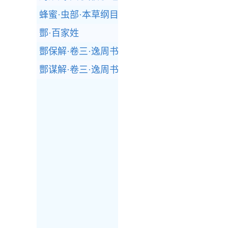
蜂蜜·虫部·本草纲目
酆·百家姓
酆保解·卷三·逸周书
酆谋解·卷三·逸周书