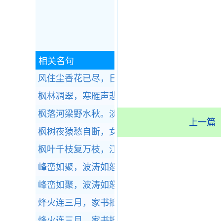
相关名句
风住尘香花已尽，日晚倦梳头。全诗赏析
枫林凋翠，寒雁声悲。全诗赏析
枫落河梁野水秋。淡烟衰草接郊丘。全诗赏析
上一篇
枫树夜猿愁自断，女萝山鬼语相邀。全诗赏析
枫叶千枝复万枝，江桥掩映暮帆迟。全诗赏析
峰峦如聚，波涛如怒，山河表里潼关路。全诗
峰峦如聚，波涛如怒，山河表里潼关路。全诗
烽火连三月，家书抵万金。全诗赏析
烽火连三月，家书抵万金。全诗赏析