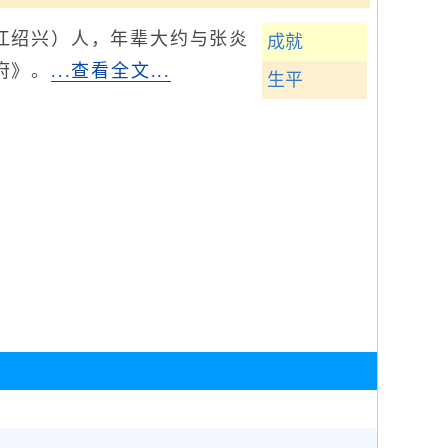
绍兴）人，年辈大约与张炎
成就
府》。
...查看全文...
生平