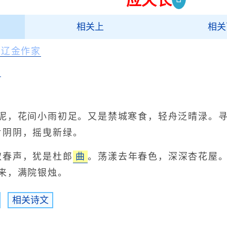
相关上
相关
宋辽金作家
录
，花间小雨初足。又是禁城寒食，轻舟泛晴渌。寻
片阴阴，摇曳新绿。
取春声，犹是杜郎
曲
。荡漾去年春色，深深杏花屋
来，满院银烛。
相关诗文