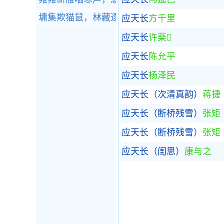
墉集欺猫鼠，林藏逐雀鹯。全诗赏析
应天长
方千里
应天长
许棐
应天长
陈允平
应天长
杨泽民
应天长（次清真韵）
蒋捷
应天长（断桥残雪）
张矩
应天长（断桥残雪）
张矩
应天长（闺思）
康与之