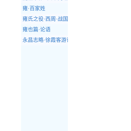
雍·百家姓
雍氏之役·西周·战国策
雍也篇·论语
永昌志略·徐霞客游记