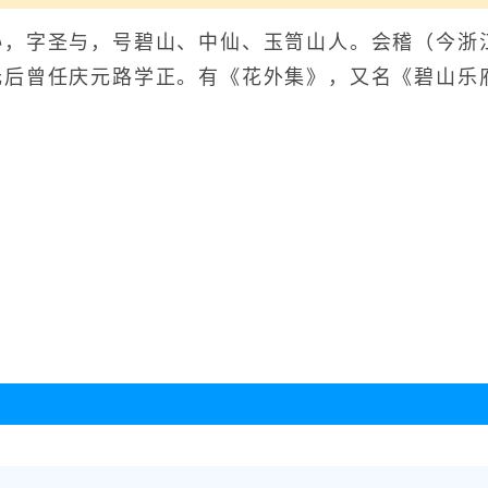
字圣与，号碧山、中仙、玉笥山人。会稽（今浙江
元后曾任庆元路学正。有《花外集》，又名《碧山乐
全诗赏析