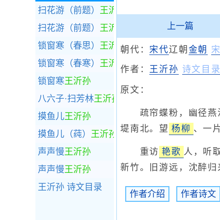
扫花游（前题）
王沂孙
上一篇
扫花游（前题）
王沂孙
锁窗寒（春思）
王沂孙
朝代：
宋代
辽朝
金朝
锁窗寒（春寒）
王沂孙
作者：
王沂孙
诗文目
锁窗寒
王沂孙
原文：
八六子·扫芳林
王沂孙
疏帘蝶粉，幽径燕泥
摸鱼儿
王沂孙
堤南北。望
杨柳
、一
摸鱼儿（莼）
王沂孙
声声慢
王沂孙
重访
艳歌
人，听
新竹。旧游远，沈醉归
声声慢
王沂孙
王沂孙
诗文目录
作者介绍
作者诗文