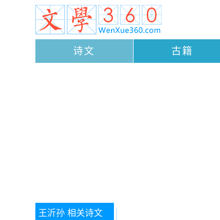
诗文
古籍
王沂孙
相关诗文