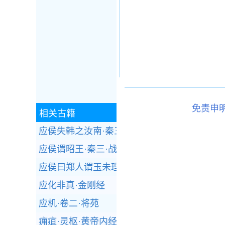
免责申
相关古籍
应侯失韩之汝南·秦三·战国策
应侯谓昭王·秦三·战国策
应侯曰郑人谓玉未理者璞·秦三·战国策
应化非真·金刚经
应机·卷二·将苑
痈疽·灵枢·黄帝内经