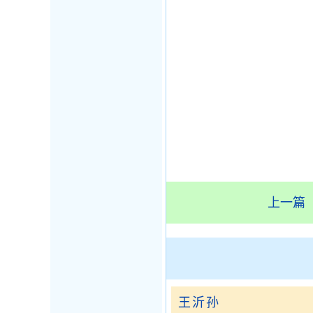
上一篇
王沂孙