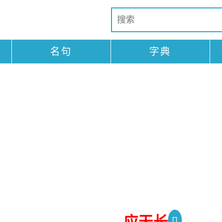
名句
字典
应天长