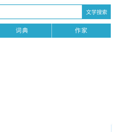
词典
作家