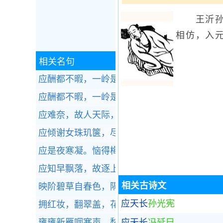
王沂孙，
相仿，入
相关名句
应酬都不暇，一岭是梅花。全诗赏析
应酬都不暇，一岭是梅花。全诗赏析
应难奈，故人天际，望彻淮山，相思无雁足。
应倾谢女珠玑箧，尽写檀郎锦绣篇。全诗赏析
应是夜寒凝。恼得梅花睡不成。全诗赏析
应知早飘落，故逐上春来。全诗赏析
相关古诗文
映阶碧草自春色，隔叶黄鹂空好音。全诗赏析
应天长
孙光宪
拥红妆，翻翠盖，花影暗南浦。全诗赏析
雍雍新雁咽寒声，愁恨年年长相似。全诗赏析
应天长
冯延巳