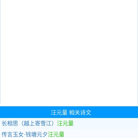
汪元量
相关诗文
长相思（越上寄雪江）
汪元量
传言玉女·钱塘元夕
汪元量