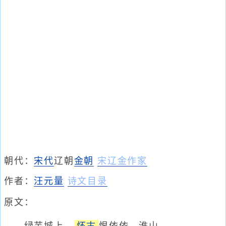
朝代：
宋代
辽朝
金朝
宋辽金作家
作者：
汪元量
诗文目录
原文：