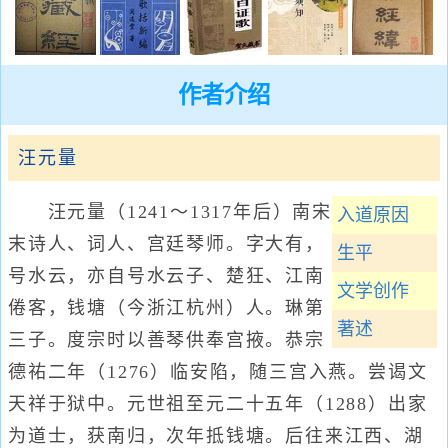
作者介绍
汪元量
汪元量（1241～1317年后）南宋
入道原因
末诗人、词人、宫廷琴师。字大有，
生平
号水云，亦自号水云子、楚狂、江南
文学创作
倦客，钱塘（今浙江杭州）人。琳第
著述
三子。度宗时以善琴供奉宫掖。恭宗
德祐二年（1276）临安陷，随三宫入燕。尝谒文
天祥于狱中。元世祖至元二十五年（1288）出家
为道士，获南归，次年抵钱塘。后往来江西、湖