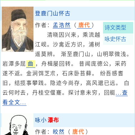
登鹿门山怀古
作者：
孟浩然
（
唐代
）
诗文类型
清晓因兴来，乘流越
咏史怀古
江岘。沙禽近方识，浦树
遥莫辨。 渐至鹿门山，山明翠微浅。
岩潭多屈
曲
，舟楫屡回转。 昔闻庞德公，采药
遂不返。金涧饵芝朮，石床卧苔藓。 纷吾感耆
旧，结揽事攀践。隐迹今尚存，高风邈已远。 白
云何时去，丹桂空偃蹇。探讨意未穷，回艇
...查
看全文...
咏小
瀑布
作者：
皎然
（
唐代
）