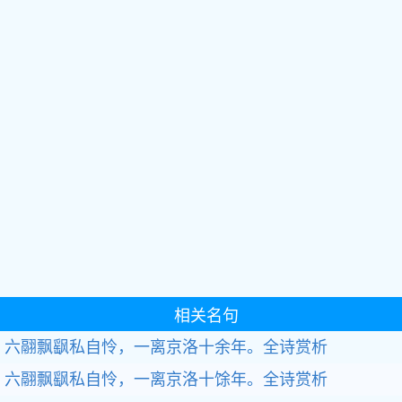
相关名句
六翮飘飖私自怜，一离京洛十余年。全诗赏析
六翮飘飖私自怜，一离京洛十馀年。全诗赏析