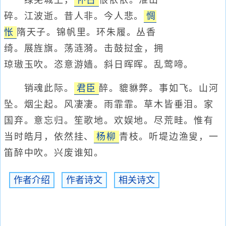
绿芜城上，
怀古
恨依依。淮山
碎。江波逝。昔人非。今人悲。
惆
怅
隋天子。锦帆里。环朱履。丛香
绮。展旌旗。荡涟漪。击鼓挝金，拥
琼璈玉吹。恣意游嫱。斜日晖晖。乱莺啼。
销魂此际。
君臣
醉。貔貅弊。事如飞。山河
坠。烟尘起。风凄凄。雨霏霏。草木皆垂泪。家
国弃。意忘归。笙歌地。欢娱地。尽荒畦。惟有
当时皓月，依然挂、
杨柳
青枝。听堤边渔叟，一
笛醉中吹。兴废谁知。
作者介绍
作者诗文
相关诗文