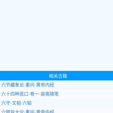
相关古籍
六节藏象论·素问·黄帝内经
六十四种恶口·卷一·容斋随笔
六守·文韬·六韬
六微旨大论·素问·黄帝内经