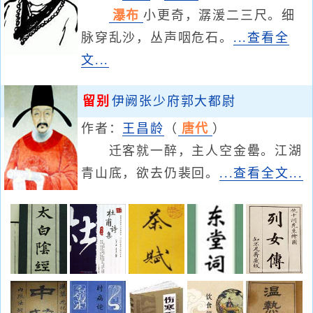
瀑布
小更奇，潺湲二三尺。细
脉穿乱沙，丛声咽危石。
...查看全
文...
留别
伊阙张少府郭大都尉
作者：
王昌龄
（
唐代
）
迁客就一醉，主人空金罍。江湖
青山底，欲去仍裴回。
...查看全文...