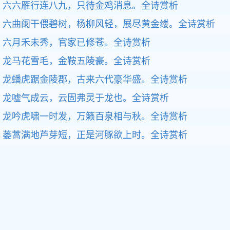
六六雁行连八九，只待金鸡消息。全诗赏析
六曲阑干偎碧树，杨柳风轻，展尽黄金缕。全诗赏析
六月禾未秀，官家已修苍。全诗赏析
龙马花雪毛，金鞍五陵豪。全诗赏析
龙蟠虎踞金陵郡，古来六代豪华盛。全诗赏析
龙嘘气成云，云固弗灵于龙也。全诗赏析
龙吟虎啸一时发，万籁百泉相与秋。全诗赏析
蒌蒿满地芦芽短，正是河豚欲上时。全诗赏析