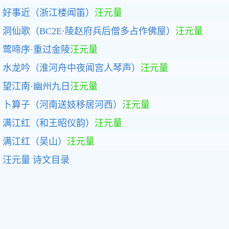
好事近（浙江楼闻笛）
汪元量
洞仙歌（BC2E·陵赵府兵后僧多占作佛屋）
汪元量
莺啼序·重过金陵
汪元量
水龙吟（淮河舟中夜闻宫人琴声）
汪元量
望江南·幽州九日
汪元量
卜算子（河南送妓移居河西）
汪元量
满江红（和王昭仪韵）
汪元量
满江红（吴山）
汪元量
汪元量
诗文目录