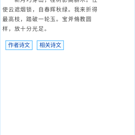
新月巧穿山，桂树影高群木。任
使云遮烟锁，自春辉秋绿。我来折得
最高枝，踏破一轮玉。宝斧脩教圆
样，放十分光足。
作者诗文
相关诗文