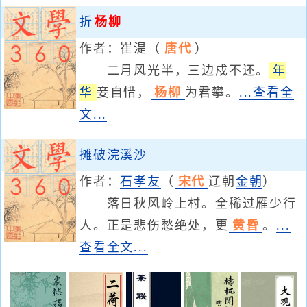
折
杨柳
作者：
崔湜
（
唐代
）
二月风光半，三边戍不还。
年
华
妾自惜，
杨柳
为君攀。
...查看全
文...
摊破浣溪沙
作者：
石孝友
（
宋代
辽朝
金朝
）
落日秋风岭上村。全稀过雁少行
人。正是悲伤愁绝处，更
黄昏
。
...
查看全文...