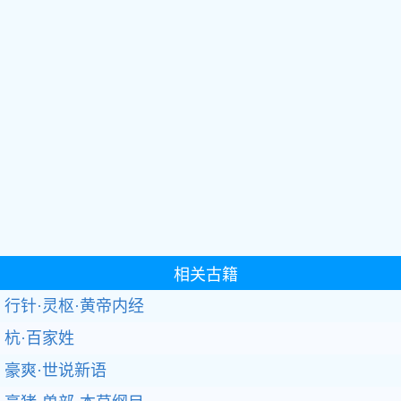
相关古籍
行针·灵枢·黄帝内经
杭·百家姓
豪爽·世说新语