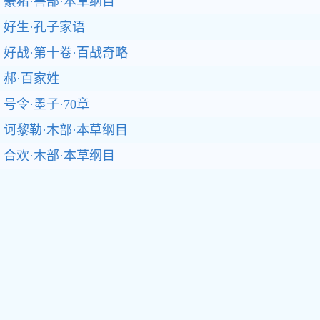
豪猪·兽部·本草纲目
好生·孔子家语
好战·第十卷·百战奇略
郝·百家姓
号令·墨子·70章
诃黎勒·木部·本草纲目
合欢·木部·本草纲目