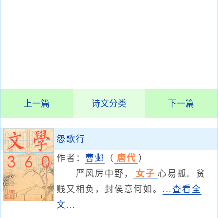
上一篇
诗文分类
下一篇
怨歌行
作者：
曹邺
（
唐代
）
严风厉中野，
女子
心易孤。贫
贱又相负，封侯意何如。
...查看全
文...