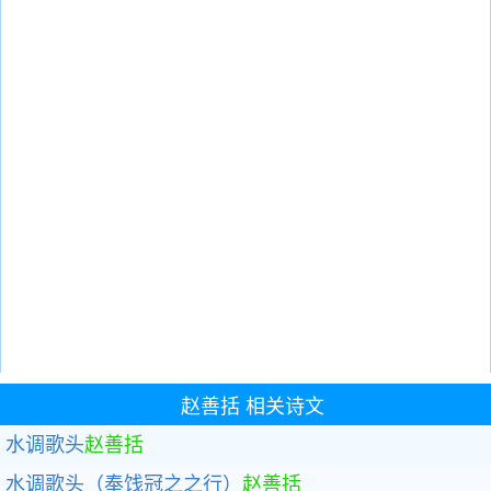
赵善括
相关诗文
水调歌头
赵善括
水调歌头（奉饯冠之之行）
赵善括