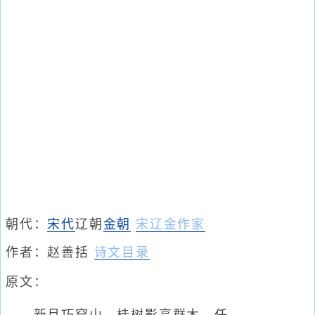
朝代：
宋代
辽朝
金朝
宋辽金作家
作者：
赵善括
诗文目录
原文：