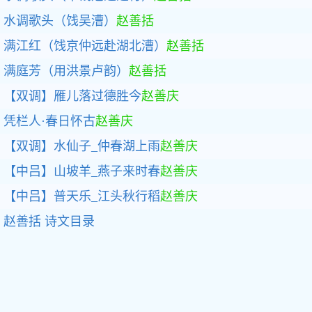
水调歌头（饯吴漕）
赵善括
满江红（饯京仲远赴湖北漕）
赵善括
满庭芳（用洪景卢韵）
赵善括
【双调】雁儿落过德胜今
赵善庆
凭栏人·春日怀古
赵善庆
【双调】水仙子_仲春湖上雨
赵善庆
【中吕】山坡羊_燕子来时春
赵善庆
【中吕】普天乐_江头秋行稻
赵善庆
赵善括
诗文目录