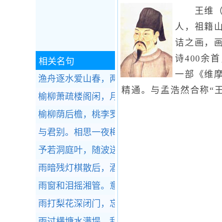
王维（70
人，祖籍
诘之画，画
诗400
相关名句
一部《维
渔舟逐水爱山春，两岸桃花夹古津。全诗赏析
精通。与孟浩然合称“王
榆柳萧疏楼阁闲，月明直见嵩山雪。全诗赏析
榆柳荫后檐，桃李罗堂前。全诗赏析
与君别。相思一夜梅花发。全诗赏析
予若洞庭叶，随波送逐臣。全诗赏析
雨暗残灯棋散后，酒醒孤枕雁来初。全诗赏析
雨窗和泪摇湘管。意长笺短。全诗赏析
雨打梨花深闭门，忘了青春，误了青春。全诗
雨过横塘水满堤，乱山高下路东西。全诗赏析