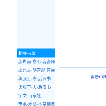
相关古籍
虞世南·卷七·容斋随笔
虞允文·明智部·智囊(选录)
免责申
舆服上·志·后汉书
舆服下·志·后汉书
宇文·百家姓
雨水·水部·本草纲目