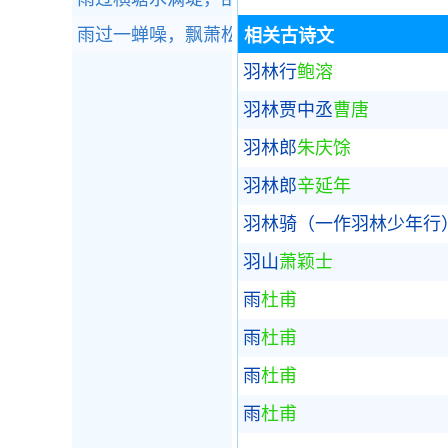
雨过一蝉噪，飘萧松桂秋。全诗赏析
相关古诗文
羽林行
鲍溶
羽林贾中丞
曹唐
羽林郎
朱庆馀
羽林郎
辛延年
羽林骑（一作羽林少年行
羽山
萧颖士
雨
杜甫
雨
杜甫
雨
杜甫
雨
杜甫