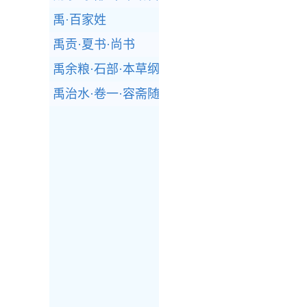
禹·百家姓
禹贡·夏书·尚书
禹余粮·石部·本草纲目
禹治水·卷一·容斋随笔