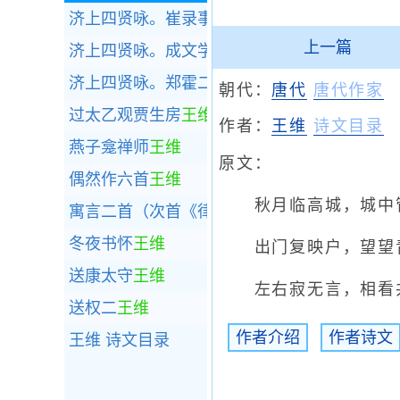
济上四贤咏。崔录事
王维
上一篇
济上四贤咏。成文学
王维
济上四贤咏。郑霍二山人（一作寄崔郑二山人
朝代：
唐代
唐代作家
过太乙观贾生房
王维
作者：
王维
诗文目录
燕子龛禅师
王维
原文：
偶然作六首
王维
秋月临高城，城中管
寓言二首（次首《律髓》入侠少类，作卢象《
冬夜书怀
王维
出门复映户，望望青
送康太守
王维
左右寂无言，相看
送权二
王维
作者介绍
作者诗文
王维
诗文目录