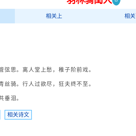
相关上
相关
）
王维
弦思。离人堂上愁，稚子阶前戏。
杂诗》）
王维
丝骑。行人过欲尽，狂夫终不至。
共垂泪。
相关诗文