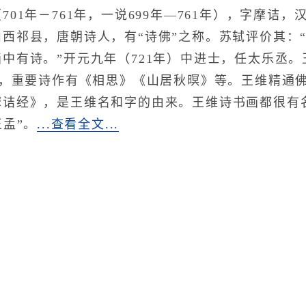
1年－761年，一说699年—761年），字摩诘
山西祁县，唐朝诗人，有“诗佛”之称。苏轼评价其：
中有诗。”开元九年（721年）中进士，任太乐丞
余首，重要诗作有《相思》《山居秋暝》等。王维精通
摩诘经》，是王维名和字的由来。王维诗书画都很有
孟”。
...查看全文...
赏析