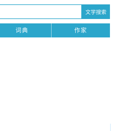
词典
作家