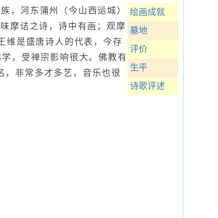
，汉族，河东蒲州（今山西运城）
绘画成就
“味摩诘之诗，诗中有画；观摩
墓地
。王维是盛唐诗人的代表，今存
评价
佛学，受禅宗影响很大。佛教有
生平
名，非常多才多艺，音乐也很
诗歌评述