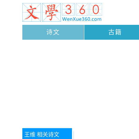
诗文
古籍
王维
相关诗文