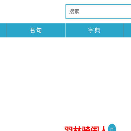
名句
字典
羽林骑闺人