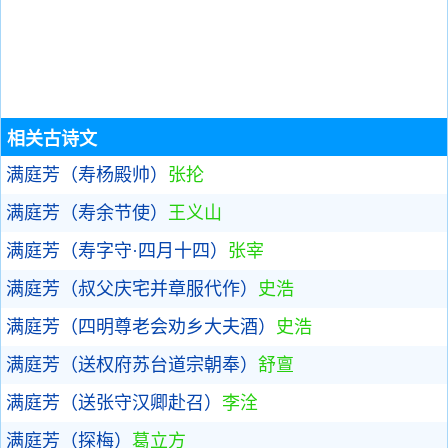
相关古诗文
满庭芳（寿杨殿帅）
张抡
满庭芳（寿余节使）
王义山
满庭芳（寿字守·四月十四）
张宰
满庭芳（叔父庆宅并章服代作）
史浩
满庭芳（四明尊老会劝乡大夫酒）
史浩
满庭芳（送权府苏台道宗朝奉）
舒亶
满庭芳（送张守汉卿赴召）
李洤
满庭芳（探梅）
葛立方