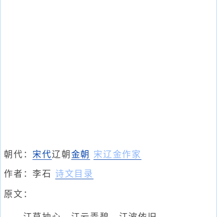
朝代：
宋代
辽朝
金朝
宋辽金作家
作者：
李石
诗文目录
原文：