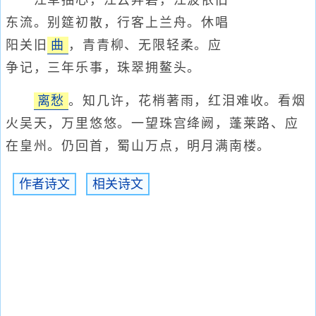
江草抽心，江云弄碧，江波依旧
东流。别筵初散，行客上兰舟。休唱
阳关旧
曲
，青青柳、无限轻柔。应
争记，三年乐事，珠翠拥鳌头。
离愁
。知几许，花梢著雨，红泪难收。看烟
火吴天，万里悠悠。一望珠宫绛阙，蓬莱路、应
在皇州。仍回首，蜀山万点，明月满南楼。
作者诗文
相关诗文