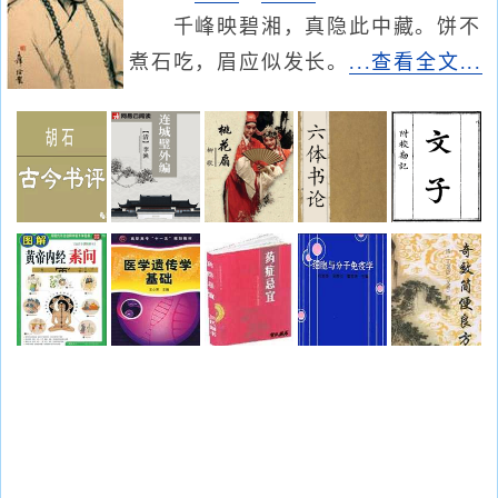
千峰映碧湘，真隐此中藏。饼不
煮石吃，眉应似发长。
...查看全文...