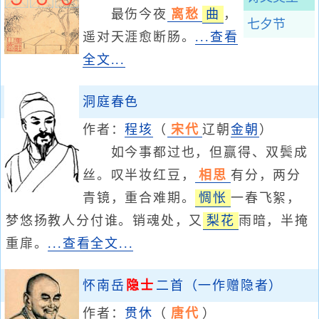
最伤今夜
离愁
曲
，
七夕节
遥对天涯愈断肠。
...查看
全文...
洞庭春色
作者：
程垓
（
宋代
辽朝
金朝
）
如今事都过也，但赢得、双鬓成
丝。叹半妆红豆，
相思
有分，两分
青镜，重合难期。
惆怅
一春飞絮，
梦悠扬教人分付谁。销魂处，又
梨花
雨暗，半掩
重扉。
...查看全文...
怀南岳
隐士
二首（一作赠隐者）
作者：
贯休
（
唐代
）