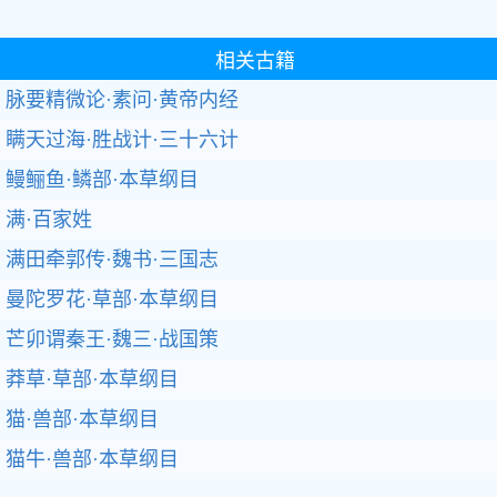
相关古籍
脉要精微论·素问·黄帝内经
瞒天过海·胜战计·三十六计
鳗鲡鱼·鳞部·本草纲目
满·百家姓
满田牵郭传·魏书·三国志
曼陀罗花·草部·本草纲目
芒卯谓秦王·魏三·战国策
莽草·草部·本草纲目
猫·兽部·本草纲目
猫牛·兽部·本草纲目