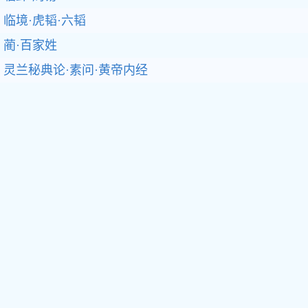
临境·虎韬·六韬
蔺·百家姓
灵兰秘典论·素问·黄帝内经