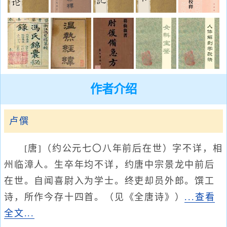
作者介绍
卢僎
[唐]（约公元七〇八年前后在世）字不详，相
州临漳人。生卒年均不详，约唐中宗景龙中前后
在世。自闻喜尉入为学士。终吏却员外郎。馔工
诗，所作今存十四首。（见《全唐诗》）
...查看
全文...