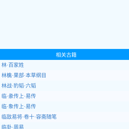
相关古籍
林·百家姓
林檎·果部·本草纲目
林战·豹韬·六韬
临·彖传上·易传
临·象传上·易传
临敌易将·卷十·容斋随笔
临卦·周易