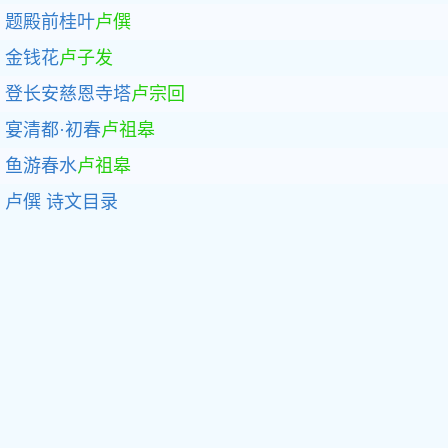
题殿前桂叶
卢僎
金钱花
卢子发
登长安慈恩寺塔
卢宗回
宴清都·初春
卢祖皋
鱼游春水
卢祖皋
卢僎
诗文目录