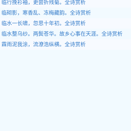
临行挽衫袖，更尝折残菊。全诗赏析
临砌影，寒香乱、冻梅藏韵。全诗赏析
临水一长啸，忽思十年初。全诗赏析
临水整乌纱。两鬓苍华。故乡心事在天涯。全诗赏析
霖雨泥我涂，流潦浩纵横。全诗赏析