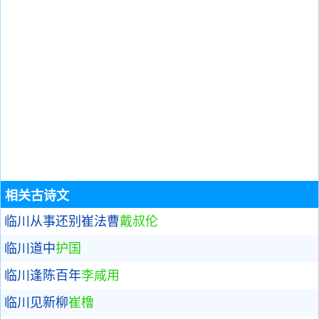
相关古诗文
临川从事还别崔法曹
戴叔伦
临川道中
护国
临川逢陈百年
李咸用
临川见新柳
崔橹