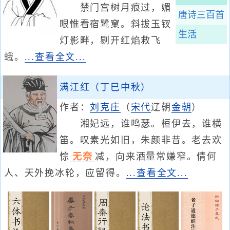
禁门宫树月痕过，媚
唐诗三百首
眼惟看宿鹭窠。斜拔玉钗
生活
灯影畔，剔开红焰救飞
蛾。
...查看全文...
满江红（丁巳中秋）
作者：
刘克庄
（
宋代
辽朝
金朝
）
湘妃远，谁鸣瑟。桓伊去，谁横
笛。叹素光如旧，朱颜非昔。老去欢
悰
无奈
减，向来酒量常嫌窄。倩何
人、天外挽冰轮，应留得。
...查看全文...