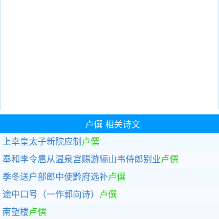
卢僎
相关诗文
上幸皇太子新院应制
卢僎
奉和李令扈从温泉宫赐游骊山韦侍郎别业
卢僎
季冬送户部郎中使黔府选补
卢僎
途中口号（一作郭向诗）
卢僎
南望楼
卢僎