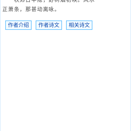
秋郊日半隐，野树烟初映。风水
正萧条，那甚动离咏。
作者介绍
作者诗文
相关诗文