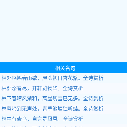
相关名句
林外鸣鸠春雨歇，屋头初日杏花繁。全诗赏析
林卧愁春尽，开轩览物华。全诗赏析
林下春晴风渐和，高崖残雪已无多。全诗赏析
林莺啼到无声处，青草池塘独听蛙。全诗赏析
林中有奇鸟，自言是凤凰。全诗赏析