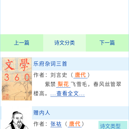
上一篇
诗文分类
下一篇
乐府杂词三首
作者：
刘言史
（
唐代
）
紫禁
梨花
飞雪毛，春风丝管翠
楼高。
...查看全文...
赠内人
作者：
张祜
（
唐代
）
诗文类型