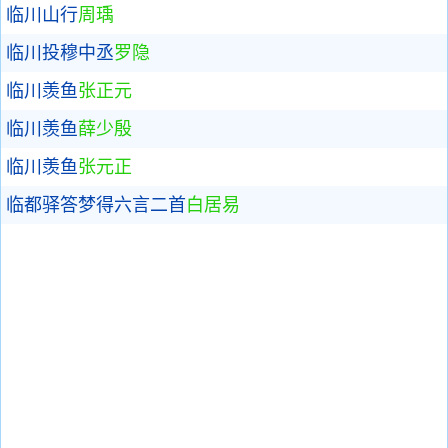
临川山行
周瑀
临川投穆中丞
罗隐
临川羡鱼
张正元
临川羡鱼
薛少殷
临川羡鱼
张元正
临都驿答梦得六言二首
白居易