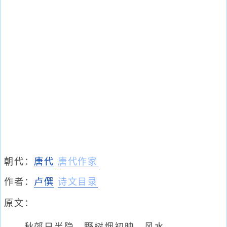
朝代：
唐代
唐代作家
作者：
卢僎
诗文目录
原文：