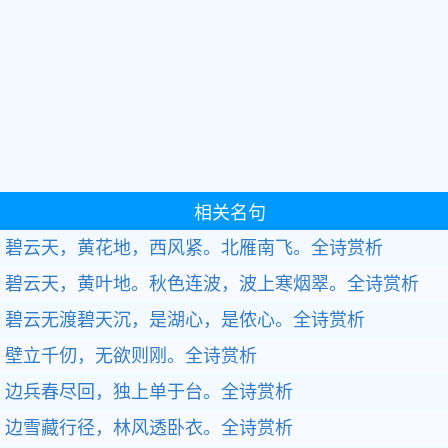
相关名句
碧云天，黄花地，西风紧。北雁南飞。全诗赏析
碧云天，黄叶地。秋色连波，波上寒烟翠。全诗赏析
碧云无渡碧天沉，是湖心，是侬心。全诗赏析
壁立千仞，无欲则刚。全诗赏析
边兵春尽回，独上单于台。全诗赏析
边雪藏行径，林风透卧衣。全诗赏析