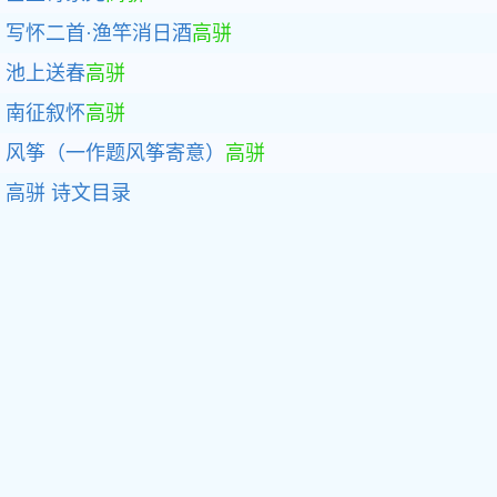
写怀二首·渔竿消日酒
高骈
池上送春
高骈
南征叙怀
高骈
风筝（一作题风筝寄意）
高骈
高骈
诗文目录