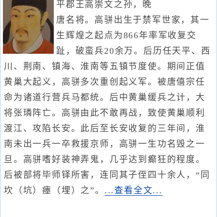
平郡王高崇文之孙，晚
唐名将。高骈出生于禁军世家，其一
生辉煌之起点为866年率军收复交
趾，破蛮兵20余万。后历任天平、西
川、荆南、镇海、淮南等五镇节度使。期间正值
黄巢大起义，高骈多次重创起义军。被唐僖宗任
命为诸道行营兵马都统。后中黄巢缓兵之计，大
将张璘阵亡。高骈由此不敢再战，致使黄巢顺利
渡江、攻陷长安。此后至长安收复的三年间，淮
南未出一兵一卒救援京师，高骈一生功名毁之一
旦。高骈嗜好装神弄鬼，几乎达到癫狂的程度。
后被部将毕师铎所害，连同其子侄四十余人，“同
坎（坑）瘗（埋）之”。
...查看全文...