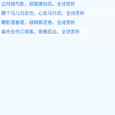
边月随弓影，胡霜拂剑花。全诗赏析
鞭个马儿归去也，心急马行迟。全诗赏析
鞭影落春堤，绿锦鄣泥卷。全诗赏析
扁舟去作江南客，旅雁孤云。全诗赏析