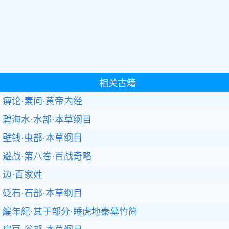
相关古籍
痹论·素问·黄帝内经
碧海水·水部·本草纲目
壁钱·虫部·本草纲目
避战·第八卷·百战奇略
边·百家姓
砭石·石部·本草纲目
編年紀·其于部分·睡虎地秦墓竹简