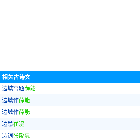
相关古诗文
边城寓题
薛能
边城作
薛能
边城作
薛能
边愁
崔湜
边词
张敬忠