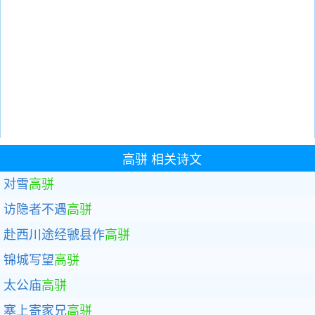
高骈
相关诗文
对雪
高骈
访隐者不遇
高骈
赴西川途经虢县作
高骈
锦城写望
高骈
太公庙
高骈
塞上寄家兄
高骈