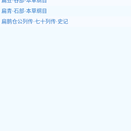
扁豆·谷部·本草纲目
扁青·石部·本草纲目
扁鹊仓公列传·七十列传·史记