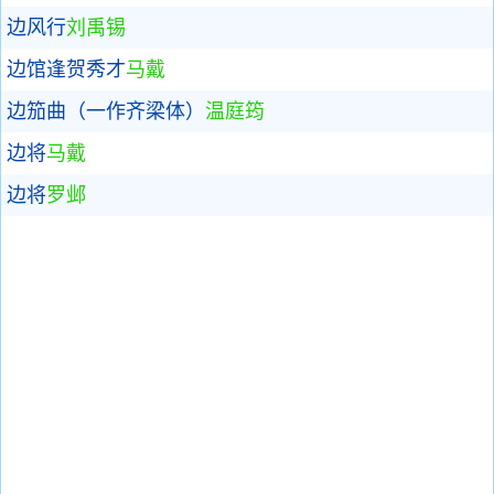
边风行
刘禹锡
边馆逢贺秀才
马戴
边笳曲（一作齐梁体）
温庭筠
边将
马戴
边将
罗邺