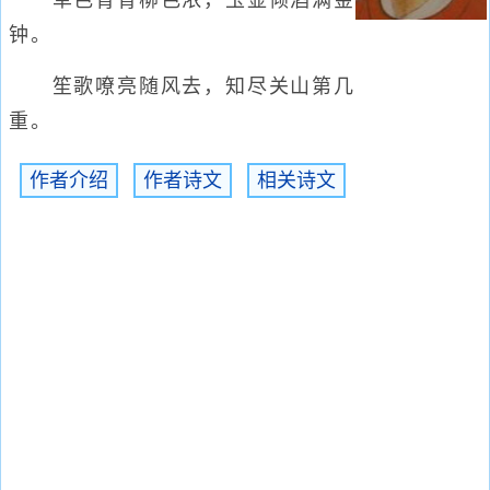
草色青青柳色浓，玉壶倾酒满金
钟。
笙歌嘹亮随风去，知尽关山第几
重。
作者介绍
作者诗文
相关诗文