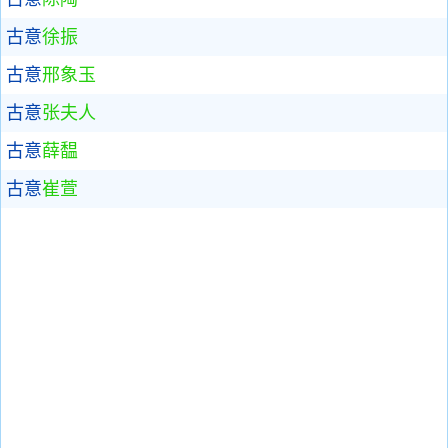
古意
徐振
古意
邢象玉
古意
张夫人
古意
薛馧
古意
崔萱