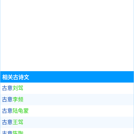
相关古诗文
古意
刘驾
古意
李频
古意
陆龟蒙
古意
王驾
古意
陈陶