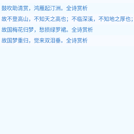
鼓吹助清赏，鸿雁起汀洲。全诗赏析
故不登高山，不知天之高也；不临深溪，不知地之厚也
故国梅花归梦，愁损绿罗裙。全诗赏析
故国梦重归，觉来双泪垂。全诗赏析