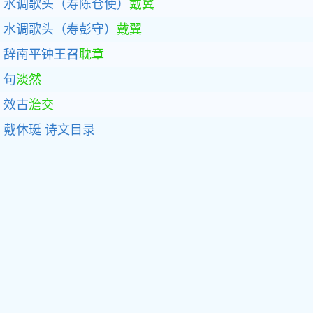
水调歌头（寿陈仓使）
戴翼
水调歌头（寿彭守）
戴翼
辞南平钟王召
耽章
句
淡然
效古
澹交
戴休珽
诗文目录