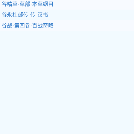
谷精草·草部·本草纲目
谷永杜邺传·传·汉书
谷战·第四卷·百战奇略