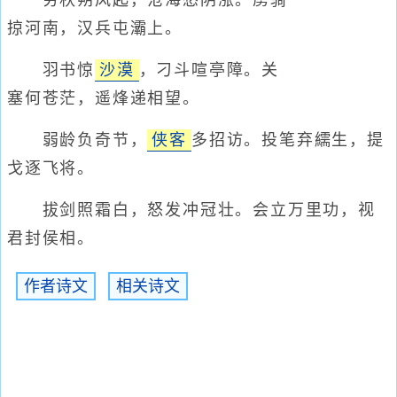
穷秋朔风起，沧海愁阴涨。虏骑
掠河南，汉兵屯灞上。
羽书惊
沙漠
，刁斗喧亭障。关
塞何苍茫，遥烽递相望。
弱龄负奇节，
侠客
多招访。投笔弃繻生，提
戈逐飞将。
拔剑照霜白，怒发冲冠壮。会立万里功，视
君封侯相。
作者诗文
相关诗文