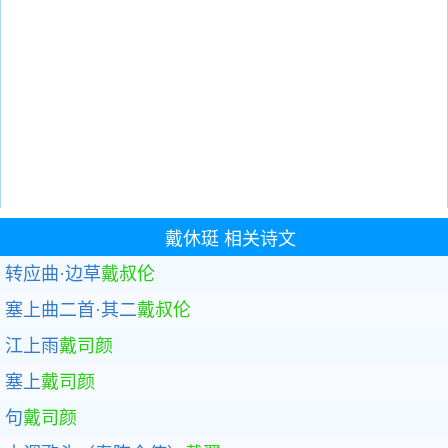
戴休珽
相关诗文
转应曲·边草
戴叔伦
塞上曲二首·其二
戴叔伦
江上雨
戴司颜
塞上
戴司颜
句
戴司颜