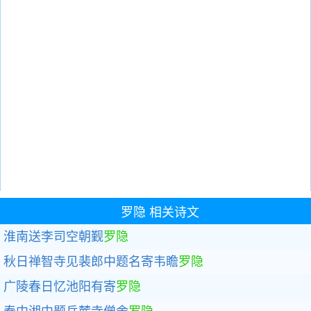
罗隐
相关诗文
淮南送李司空朝觐
罗隐
秋日禅智寺见裴郎中题名寄韦瞻
罗隐
广陵春日忆池阳有寄
罗隐