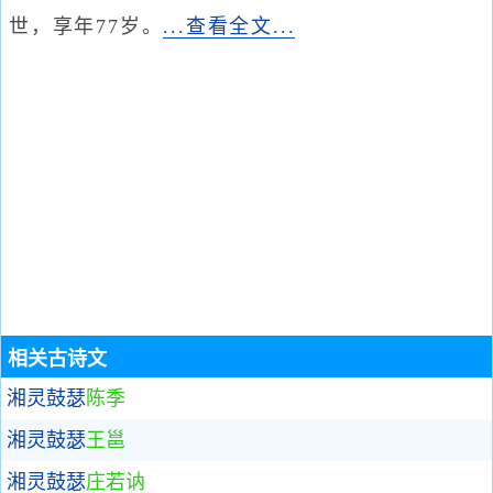
世，享年77岁。
...查看全文...
相关古诗文
湘灵鼓瑟
陈季
湘灵鼓瑟
王邕
湘灵鼓瑟
庄若讷