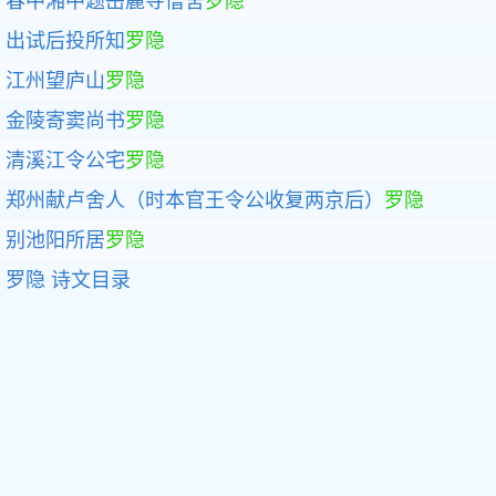
春中湘中题岳麓寺僧舍
罗隐
出试后投所知
罗隐
江州望庐山
罗隐
金陵寄窦尚书
罗隐
清溪江令公宅
罗隐
郑州献卢舍人（时本官王令公收复两京后）
罗隐
别池阳所居
罗隐
罗隐
诗文目录