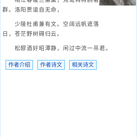
晴江春暖兰蕙薰，凫鹥苒苒鸥著
群。洛阳贾谊自无命，
少陵杜甫兼有文。空阔远帆遮落
日，苍茫野树碍归云。
松醪酒好昭潭静，闲过中流一吊君。
作者介绍
作者诗文
相关诗文