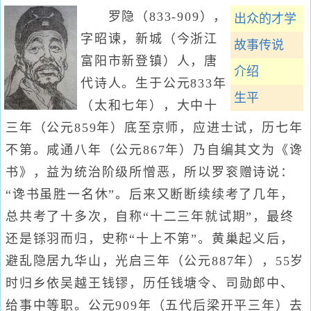
罗隐（833-909），
出众的才学
字昭谏，新城（今浙江
故事传说
富阳市新登镇）人，唐
介绍
代诗人。生于公元833年
生平
（太和七年），大中十
三年（公元859年）底至京师，应进士试，历七年
不第。咸通八年（公元867年）乃自编其文为《谗
书》，益为统治阶级所憎恶，所以罗衮赠诗说：
“谗书虽胜一名休”。后来又断断续续考了几年，
总共考了十多次，自称“十二三年就试期”，最终
还是铩羽而归，史称“十上不第”。黄巢起义后，
避乱隐居九华山，光启三年（公元887年），55岁
时归乡依吴越王钱镠，历任钱塘令、司勋郎中、
给事中等职。公元909年（五代后梁开平三年）去