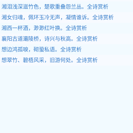
湘泪浅深滋竹色，楚歌重叠怨兰丛。全诗赏析
湘女归魂，佩环玉冷无声，凝情谁诉。全诗赏析
湘西一杯酒，渺渺红叶换。全诗赏析
襄阳古道灞陵桥，诗兴与秋高。全诗赏析
想边鸿孤唳，砌蛩私语。全诗赏析
想翠竹、碧梧风采，旧游何处。全诗赏析