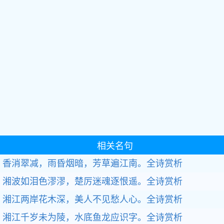
相关名句
香消翠减，雨昏烟暗，芳草遍江南。全诗赏析
湘波如泪色漻漻，楚厉迷魂逐恨遥。全诗赏析
湘江两岸花木深，美人不见愁人心。全诗赏析
湘江千岁未为陵，水底鱼龙应识字。全诗赏析