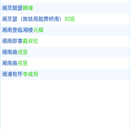
湘灵鼓瑟
魏璀
湘灵瑟（故妓周懿葬桥南）
刘埙
湘南登临湘楼
元稹
湘南即事
戴叔伦
湘南曲
戎昱
湘南曲
戎昱
湘浦有怀
李咸用