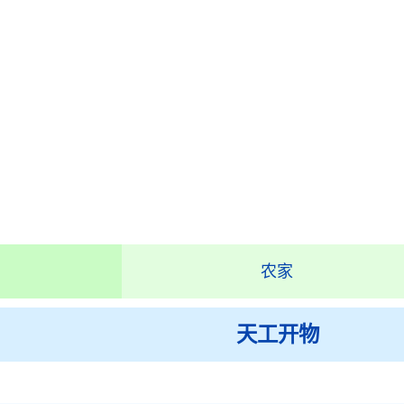
农家
天工开物