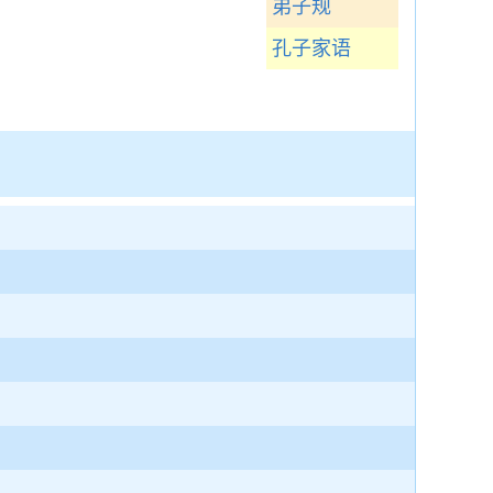
弟子规
孔子家语