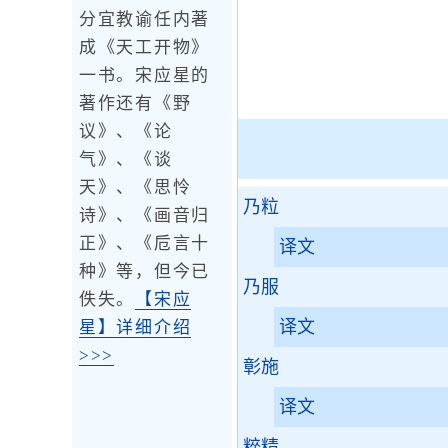
分宜教谕任内著
成《天工开物》
一书。宋应星的
著作还有《野
议》、《论
气》、《谈
天》、《思怜
乃粒
诗》、《画音归
正》、《卮言十
译文
种》等，但今已
乃服
佚失。
【宋应
译文
星】详细介绍
>>>
彰施
译文
粹精