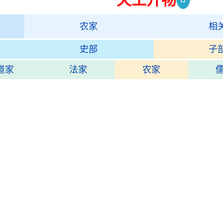
农家
相
史部
子
道家
法家
农家