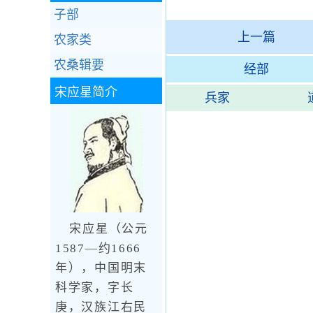
子部
上一篇
农家类
农桑辑要
经部
宋应星
简介
兵家
宋应星（公元
1587—约1666
年），中国明末
科学家，字长
庚，汉族江右民