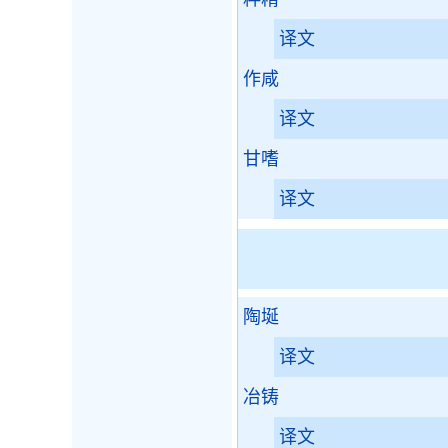
译文
作咸
译文
甘嗜
译文
陶埏
译文
冶铸
译文