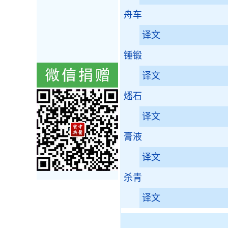
舟车
译文
锤锻
译文
燔石
译文
膏液
译文
杀青
译文