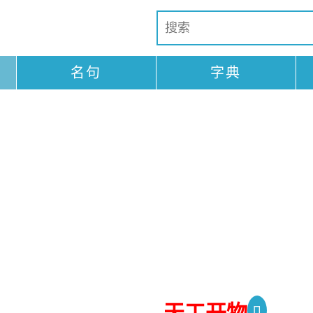
名句
字典
天工开物