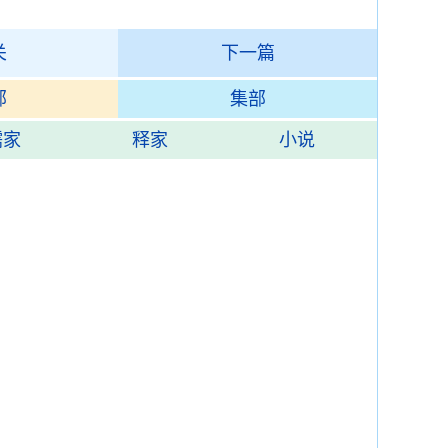
关
下一篇
部
集部
儒家
释家
小说