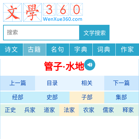
诗文
古籍
名句
字典
词典
作家
管子·水地
上一篇
目录
相关
下一篇
经部
史部
子部
集部
正史
兵家
道家
法家
农家
儒家
释家