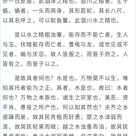
外一日反报，此涸泽之精也。涸川之精者，生于
蟡。蟡者，一头而两身，其形若蛇，其长八尺，
以其名呼之，可以取鱼鳖。此涸川水之精也。
是以水之精粗浊蹇，能存而不能亡者，生人
与玉。伏暗能存而亡者，蓍龟与龙。或世见或不
见者、蟡与庆忌。故人皆服之，而管子则之。人
皆有之，而管子以之。
是故具者何也？水是也。万物莫不以生，唯
知其托者能为之正。具者，水是也，故曰：水者
何也？万物之本原也，诸生之宗室也，美恶、贤
不肖、愚俊之所产也。何以知其然也？夫齐之水
道躁而复，故其民贪粗而好勇；楚之水淖弱而
清，故其民轻果而贼；越之水浊重而洎，故其民