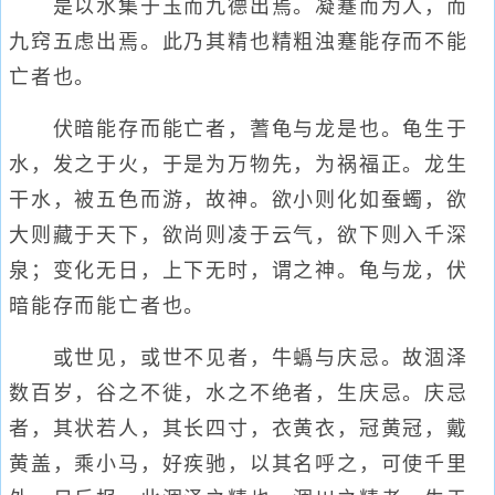
是以水集于玉而九德出焉。凝蹇而为人，而
九窍五虑出焉。此乃其精也精粗浊蹇能存而不能
亡者也。
伏暗能存而能亡者，蓍龟与龙是也。龟生于
水，发之于火，于是为万物先，为祸福正。龙生
干水，被五色而游，故神。欲小则化如蚕蠋，欲
大则藏于天下，欲尚则凌于云气，欲下则入千深
泉；变化无日，上下无时，谓之神。龟与龙，伏
暗能存而能亡者也。
或世见，或世不见者，牛蟡与庆忌。故涸泽
数百岁，谷之不徙，水之不绝者，生庆忌。庆忌
者，其状若人，其长四寸，衣黄衣，冠黄冠，戴
黄盖，乘小马，好疾驰，以其名呼之，可使千里