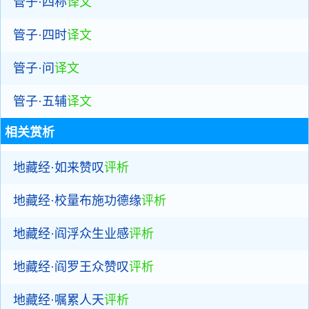
管子·四称
译文
管子·四时
译文
管子·问
译文
管子·五辅
译文
相关赏析
地藏经·如来赞叹
评析
地藏经·校量布施功德缘
评析
地藏经·阎浮众生业感
评析
地藏经·阎罗王众赞叹
评析
地藏经·嘱累人天
评析