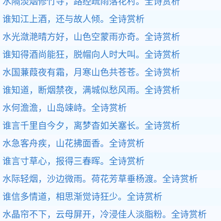
水隔淡烟修竹寺，路经疏雨落花村。
全诗赏析
谁知江上酒，还与故人倾。
全诗赏析
水光潋滟晴方好，山色空蒙雨亦奇。
全诗赏析
谁知得酒尚能狂，脱帽向人时大叫。
全诗赏析
水国蒹葭夜有霜，月寒山色共苍苍。
全诗赏析
谁知道，断烟禁夜，满城似愁风雨。
全诗赏析
水何澹澹，山岛竦峙。
全诗赏析
谁言千里自今夕，离梦杳如关塞长。
全诗赏析
水急客舟疾，山花拂面香。
全诗赏析
谁言寸草心，报得三春晖。
全诗赏析
水际轻烟，沙边微雨。荷花芳草垂杨渡。
全诗赏析
谁信多情道，相思渐觉诗狂少。
全诗赏析
水晶帘不下，云母屏开，冷浸佳人淡脂粉。
全诗赏析