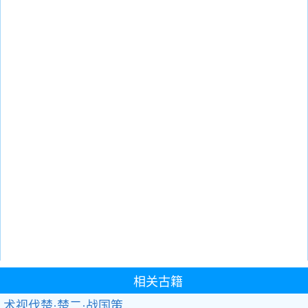
相关古籍
术视伐楚·楚二·战国策