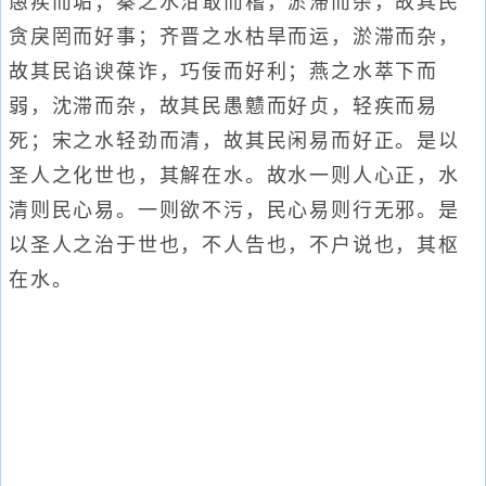
愚疾而垢；秦之水泔冣而稽，淤滞而杂，故其民
贪戾罔而好事；齐晋之水枯旱而运，淤滞而杂，
故其民谄谀葆诈，巧佞而好利；燕之水萃下而
弱，沈滞而杂，故其民愚戆而好贞，轻疾而易
死；宋之水轻劲而清，故其民闲易而好正。是以
圣人之化世也，其解在水。故水一则人心正，水
清则民心易。一则欲不污，民心易则行无邪。是
以圣人之治于世也，不人告也，不户说也，其枢
在水。