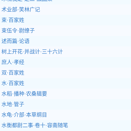
术业部·笑林广记
束·百家姓
束伍令·尉缭子
述而篇·论语
树上开花·并战计·三十六计
庶人·孝经
双·百家姓
水·百家姓
水稻·播种·农桑辑要
水地·管子
水龟·介部·本草纲目
水衡都尉二事·卷十·容斋随笔