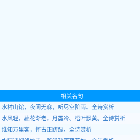
相关名句
水村山馆，夜阑无寐，听尽空阶雨。
全诗赏析
水风轻，蘋花渐老，月露冷、梧叶飘黄。
全诗赏析
谁知万里客，怀古正踌蹰。
全诗赏析