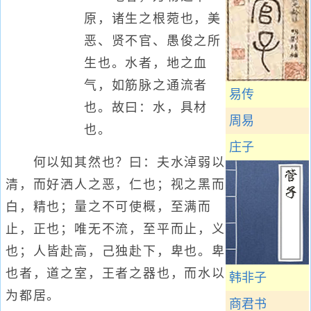
原，诸生之根菀也，美
恶、贤不官、愚俊之所
生也。水者，地之血
气，如筋脉之通流者
易传
也。故曰：水，具材
周易
也。
庄子
何以知其然也？曰：夫水淖弱以
清，而好洒人之恶，仁也；视之黑而
白，精也；量之不可使概，至满而
止，正也；唯无不流，至平而止，义
也；人皆赴高，己独赴下，卑也。卑
也者，道之室，王者之器也，而水以
韩非子
为都居。
商君书