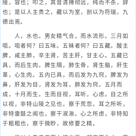
陵，容也；叩之，其音清搏彻远，纯而不杀，辞
也；是以人主贵之，藏以为室，剖以为符瑞，九
德出焉。
人，水也。男女精气合，而水流形。三月如
咀。咀者何？曰五味。五昧者何？曰五藏。酸主
脾，咸主肺，辛主肾，苦主肝，甘主心。五藏已
具，而后生肉。脾生隔，肺生骨，肾生脑，肝生
革，心生肉。五内已具，而后发为九窍。脾发为
鼻，肝发为目，肾发为耳，肺发为窍。五月而
成，十月而生。生而目视，耳听，心虑。目之所
以视，非特山陵之见也，察于荒忽。耳之所听，
非特雷鼓之闻也，察干淑湫。心之所虑，非特知
于粗粗也，察于微眇，故修要之精。