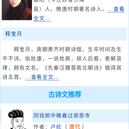
曲阳（今江苏省东海
县）人。晚唐时期著名诗人。
...查看
全文...
释宝月
释宝月，南朝萧齐时期诗僧。生卒时间及生
平不详。俗姓康，一说姓庾，胡人后裔，善解音
律，颇有文名。《先秦汉魏晋南北朝诗》辑得其
诗五首。
...查看全文...
古诗文推荐
同钱郎中晚春过慈恩寺
作者：
卢纶
（
唐代
）