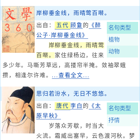
岸柳垂金线，雨晴莺百啭。
出自：
五代
顾敻
的
《醉
名句类型
公子·岸柳垂金线》
植物
岸柳垂金线，雨晴莺
动物
百啭。
家住绿杨边，往来
多少年。马嘶芳草远，高搂帘半掩。敛袖翠蛾
攒，相逢尔许难。
...查看全文...
思归若汾水，无日不悠悠。
出自：
唐代
李白
的
《太
名句类型
原早秋》
抒情
岁落众芳歇，时当大
火流。霜威出塞早，云色渡河秋。梦