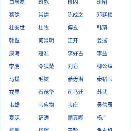
白居易
班彪
班固
班昭
蔡确
常建
陈成之
邓廷桢
杜安世
杜牧
傅玄
韩琦
韩偓
何景明
江开
姜彧
康海
寇准
李好古
李益
李廌
令狐楚
刘皂
柳公绰
马援
毛铉
綦毋潜
秦韬玉
戎昱
石茂华
司马迁
苏武
韦蟾
韦应物
韦庄
吴信辰
夏竦
薛涛
颜真卿
杨广
杨炯
杨恽
于敖
鱼玄机