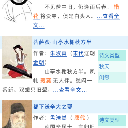
不见僧中旧，仍逢雨后春。
惜
花
将爱寺，俱是白头人。
...查看全
文...
菩萨蛮·山亭水榭秋方半
作者：
朱淑真
（
宋代
辽朝
诗文类型
金朝
）
秋天
山亭水榭秋方半。凤
闺怨
帏
寂寞
无人伴。愁闷一
番新。双蛾只旧颦。
...查看全文...
都下送辛大之鄂
作者：
孟浩然
（
唐代
）
诗文类型
南国辛居士，言归旧