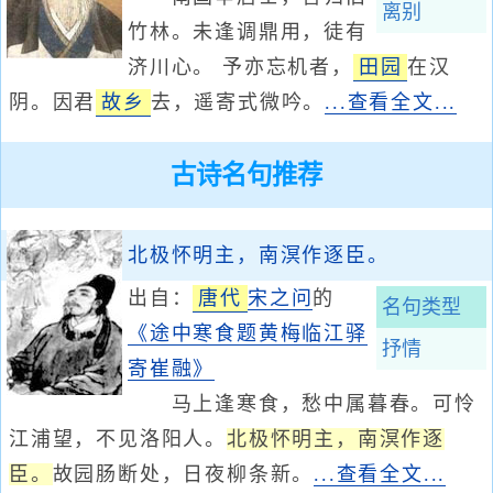
离别
竹林。未逢调鼎用，徒有
济川心。 予亦忘机者，
田园
在汉
阴。因君
故乡
去，遥寄式微吟。
...查看全文...
古诗名句推荐
北极怀明主，南溟作逐臣。
出自：
唐代
宋之问
的
名句类型
《途中寒食题黄梅临江驿
抒情
寄崔融》
马上逢寒食，愁中属暮春。可怜
江浦望，不见洛阳人。
北极怀明主，南溟作逐
臣。
故园肠断处，日夜柳条新。
...查看全文...