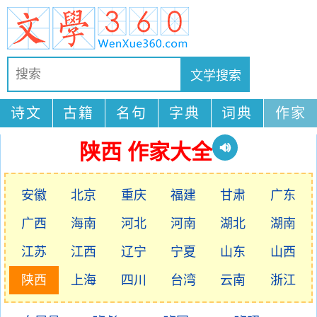
诗文
古籍
名句
字典
词典
作家
陕西 作家大全
安徽
北京
重庆
福建
甘肃
广东
广西
海南
河北
河南
湖北
湖南
江苏
江西
辽宁
宁夏
山东
山西
陕西
上海
四川
台湾
云南
浙江