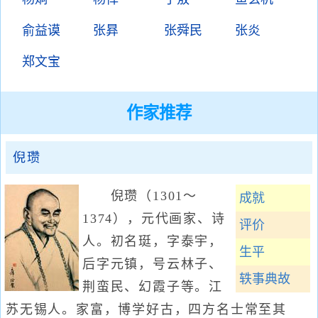
俞益谟
张昪
张舜民
张炎
郑文宝
作家推荐
倪瓒
倪瓒（1301～
成就
1374），元代画家、诗
评价
人。初名珽，字泰宇，
生平
后字元镇，号云林子、
轶事典故
荆蛮民、幻霞子等。江
苏无锡人。家富，博学好古，四方名士常至其