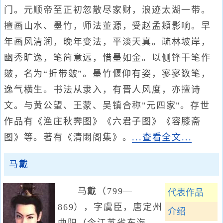
门。元顺帝至正初忽散尽家财，浪迹太湖一带。
擅画山水、墨竹，师法董源，受赵孟頫影响。早
年画风清润，晚年变法，平淡天真。疏林坡岸，
幽秀旷逸，笔简意远，惜墨如金。以侧锋干笔作
皴，名为“折带皴”。墨竹偃仰有姿，寥寥数笔，
逸气横生。书法从隶入，有晋人风度，亦擅诗
文。与黄公望、王蒙、吴镇合称"元四家"。存世
作品有《渔庄秋霁图》《六君子图》《容膝斋
图》等。著有《清閟阁集》。
...查看全文...
马戴
马戴（799—
代表作品
869），字虞臣，唐定州
介绍