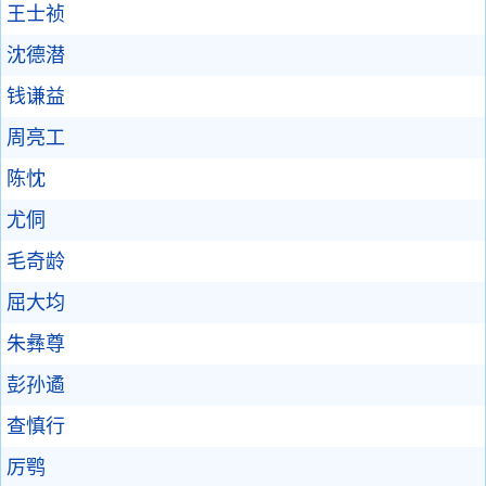
王士祯
沈德潜
钱谦益
周亮工
陈忱
尤侗
毛奇龄
屈大均
朱彝尊
彭孙遹
查慎行
厉鹗