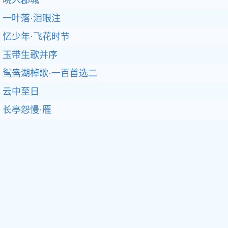
晓入郡城
一叶落·泪眼注
忆少年·飞花时节
玉带生歌并序
鸳鸯湖棹歌·一百首选二
云中至日
长亭怨慢·雁