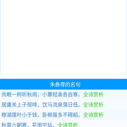
朱彝尊的名句
共眠一舸听秋雨，小簟轻衾各自寒。
全诗赏析
居庸关上子规啼，饮马流泉落日低。
全诗赏析
穆湖莲叶小于钱，卧柳虽多不碍船。
全诗赏析
秋草六朝寒，花雨空坛。
全诗赏析