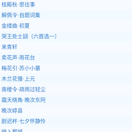
桂殿秋·思往事
解佩令·自题词集
金缕曲·初夏
哭王处士翃（六首选一）
来青轩
卖花声·雨花台
梅花引·苏小小墓
木兰花慢·上元
南楼令·疏雨过轻尘
霜天晓角·晚次东阿
晚次崞县
尉迟杯·七夕怀静怜