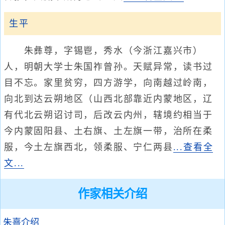
生平
朱彝尊，字锡鬯，秀水（今浙江嘉兴市）
人，明朝大学士朱国祚曾孙。天赋异常，读书过
目不忘。家里贫穷，四方游学，向南越过岭南，
向北到达云朔地区（山西北部靠近内蒙地区，辽
有代北云朔诏讨司，后改云内州，辖境约相当于
今内蒙固阳县、土右旗、土左旗一带，治所在柔
服，今土左旗西北，领柔服、宁仁两县
...查看全
文...
作家相关介绍
朱熹介绍