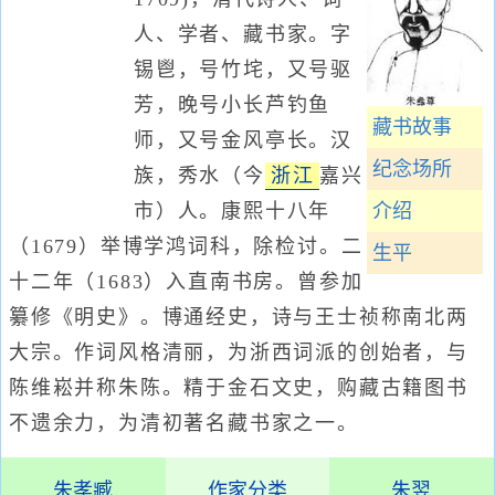
人、学者、藏书家。字
锡鬯，号竹垞，又号驱
芳，晚号小长芦钓鱼
藏书故事
师，又号金风亭长。汉
纪念场所
族，秀水（今
浙江
嘉兴
市）人。康熙十八年
介绍
（1679）举博学鸿词科，除检讨。二
生平
十二年（1683）入直南书房。曾参加
纂修《明史》。博通经史，诗与王士祯称南北两
大宗。作词风格清丽，为浙西词派的创始者，与
陈维崧并称朱陈。精于金石文史，购藏古籍图书
不遗余力，为清初著名藏书家之一。
朱孝臧
作家分类
朱翌