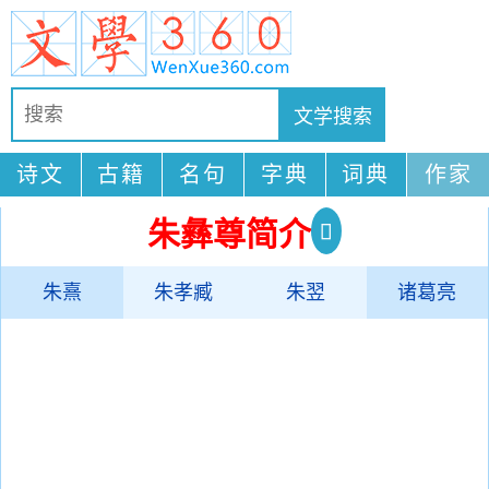
诗文
古籍
名句
字典
词典
作家
朱彝尊简介
朱熹
朱孝臧
朱翌
诸葛亮