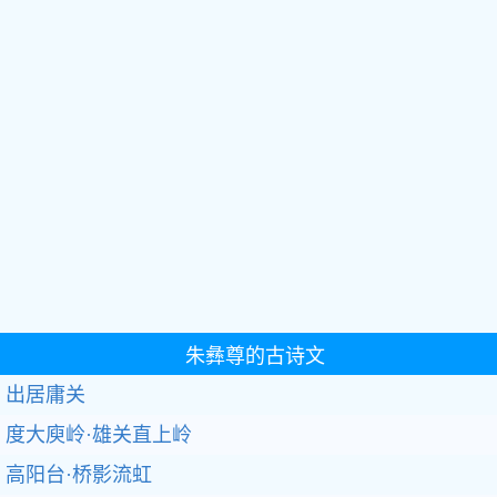
朱彝尊的古诗文
出居庸关
度大庾岭·雄关直上岭
高阳台·桥影流虹