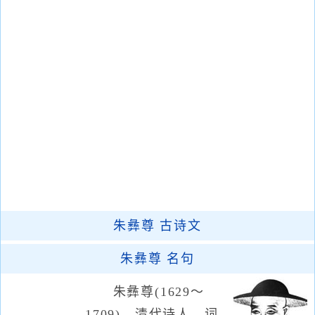
朱彝尊
古诗文
朱彝尊
名句
朱彝尊(1629～
1709)，清代诗人、词