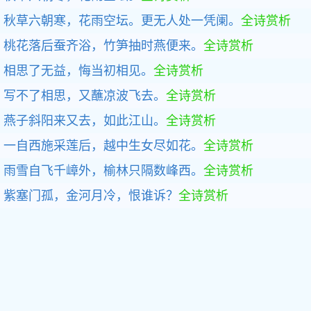
秋草六朝寒，花雨空坛。更无人处一凭阑。
全诗赏析
桃花落后蚕齐浴，竹笋抽时燕便来。
全诗赏析
相思了无益，悔当初相见。
全诗赏析
写不了相思，又蘸凉波飞去。
全诗赏析
燕子斜阳来又去，如此江山。
全诗赏析
一自西施采莲后，越中生女尽如花。
全诗赏析
雨雪自飞千嶂外，榆林只隔数峰西。
全诗赏析
紫塞门孤，金河月冷，恨谁诉？
全诗赏析