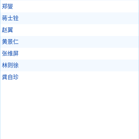
郑燮
蒋士铨
赵翼
黄景仁
张维屏
林则徐
龚自珍