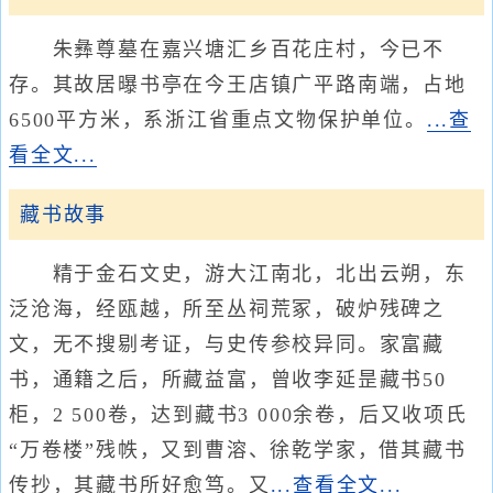
朱彝尊墓在嘉兴塘汇乡百花庄村，今已不
存。其故居曝书亭在今王店镇广平路南端，占地
6500平方米，系浙江省重点文物保护单位。
...查
看全文...
藏书故事
精于金石文史，游大江南北，北出云朔，东
泛沧海，经瓯越，所至丛祠荒冢，破炉残碑之
文，无不搜剔考证，与史传参校异同。家富藏
书，通籍之后，所藏益富，曾收李延昰藏书50
柜，2 500卷，达到藏书3 000余卷，后又收项氏
“万卷楼”残帙，又到曹溶、徐乾学家，借其藏书
传抄，其藏书所好愈笃。又
...查看全文...