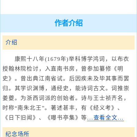
作者介绍
介绍
康熙十八年(1679年)举科博学鸿词，以布衣
授翰林院检讨，入直南书房，曾参加纂修《明
史》。曾出典江南省试。后因疾未及毕其事而罢
归。其学识渊博，通经史，能诗词古文。词推崇
姜夔。为浙西词派的创始者。诗与王士祯齐名，
时称“南朱北王”。著述甚丰，有《经义考》、
《日下旧闻》、《曝书亭集》等
...查看全文...
纪念场所