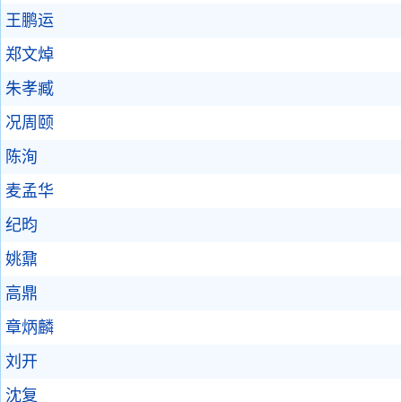
王鹏运
郑文焯
朱孝臧
况周颐
陈洵
麦孟华
纪昀
姚鼐
高鼎
章炳麟
刘开
沈复