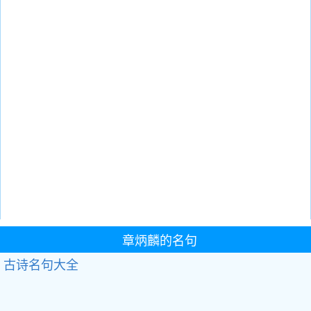
章炳麟的名句
古诗名句大全