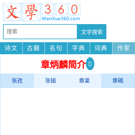
诗文
古籍
名句
字典
词典
作家
章炳麟简介
张孜
张鎡
章楶
章碣