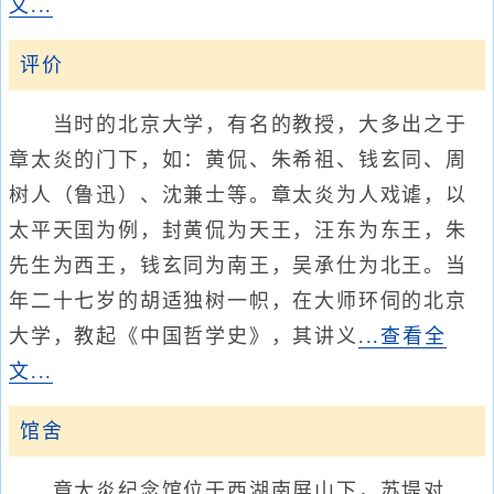
文...
评价
当时的北京大学，有名的教授，大多出之于
章太炎的门下，如：黄侃、朱希祖、钱玄同、周
树人（鲁迅）、沈兼士等。章太炎为人戏谑，以
太平天囯为例，封黄侃为天王，汪东为东王，朱
先生为西王，钱玄同为南王，吴承仕为北王。当
年二十七岁的胡适独树一帜，在大师环伺的北京
大学，教起《中国哲学史》，其讲义
...查看全
文...
馆舍
章太炎纪念馆位于西湖南屏山下，苏堤对