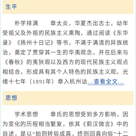
生平
朴学排满 章太炎，华夏杰出志士，幼年
受祖父及外祖的民族主义熏陶，通过阅读《东华
录》《扬州十日记》等书，不满于满清的异族统
治，奠定了贯穿其一生的华夷观念，并在后来与
《春秋》的夷狄观以及西方的现代民族主义观点
相结合，形成具有其个人特色的民族主义观。光
绪十七年（1891年）章入杭州诂
...查看全文...
思想
学术思想 章氏的思想受到多方影响，因
为变化的历程相当繁复，依其《菿汉微言》中的
自述，是以“始则转俗成真，终则回真向俗”十二