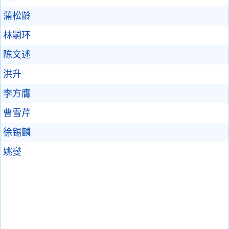
蒲松龄
林嗣环
陈文述
洪升
李方膺
曹雪芹
徐锡麟
姚燮