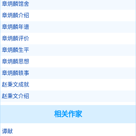
章炳麟馆舍
章炳麟介绍
章炳麟年谱
章炳麟评价
章炳麟生平
章炳麟思想
章炳麟轶事
赵秉文成就
赵秉文介绍
相关作家
谭献