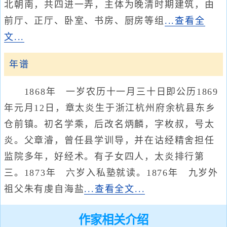
北朝南，共四进一弄，主体为晚清时期建筑，由
前厅、正厅、卧室、书房、厨房等组
...查看全
文...
年谱
1868年 一岁农历十一月三十日即公历1869
年元月12日，章太炎生于浙江杭州府余杭县东乡
仓前镇。初名学乘，后改名炳麟，字枚叔，号太
炎。父章濬，曾任县学训导，并在诂经精舍担任
监院多年，好经术。有子女四人，太炎排行第
三。1873年 六岁入私塾就读。1876年 九岁外
祖父朱有虔自海盐
...查看全文...
作家相关介绍