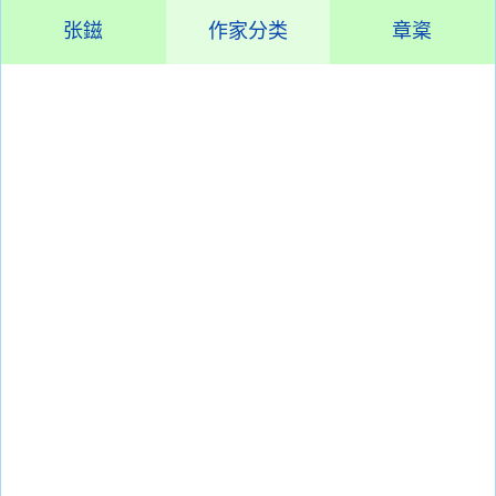
张鎡
作家分类
章楶