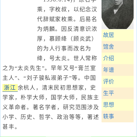
乘，字枚叔，以纪念汉
代辞赋家枚乘。后易名
为炳麟。因反清意识浓
故居
厚，慕顾绛（顾炎武）
馆舍
的为人行事而改名为
绛，号太炎。世人常称
介绍
之为“太炎先生”。早年又号“膏兰室
年谱
主人”、“刘子骏私淑弟子”等。中国
评价
浙江
余杭人，清末民初思想家，史
生平
学家，朴学大师，国学大师，民族主
思想
义革命者。著名学者，研究范围涉及
轶事
小学、历史、哲学、政治等等，著述
甚丰。