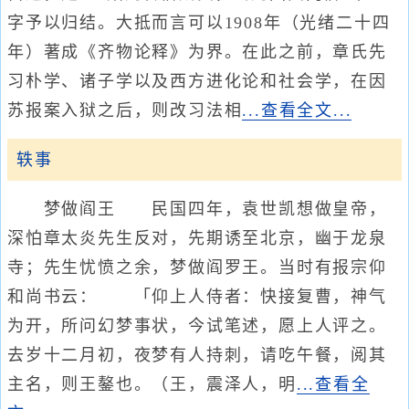
字予以归结。大抵而言可以1908年（光绪二十四
年）著成《齐物论释》为界。在此之前，章氏先
习朴学、诸子学以及西方进化论和社会学，在因
苏报案入狱之后，则改习法相
...查看全文...
轶事
梦做阎王 民国四年，袁世凯想做皇帝，
深怕章太炎先生反对，先期诱至北京，幽于龙泉
寺；先生忧愤之余，梦做阎罗王。当时有报宗仰
和尚书云： 「仰上人侍者：快接复曹，神气
为开，所问幻梦事状，今试笔述，愿上人评之。
去岁十二月初，夜梦有人持刺，请吃午餐，阅其
主名，则王鏊也。（王，震泽人，明
...查看全