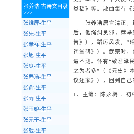
张养浩
古诗文目录
类稿》等。散曲集有《
>>>
张维屏-生平
张养浩居官清正，敢
后，他绳纠贪邪，荐举
张先-生平
告》），蹈厉风发，“
张孝祥-生平
祠堂碑》）。武宗时，
张旭-生平
遭不测。怀有“致君泽
张炎-生平
之为者多”（《元史》
张养浩-生平
议还家》），回到自己
张俞-生平
1、主编：陈永梅 ．初
张雨-生平
张玉娘-生平
张元干-生平
张载-生平