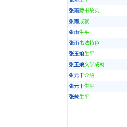
张俞
生平
张雨
藏书故实
张雨
成就
张雨
生平
张雨
书法特色
张玉娘
生平
张玉娘
文学成就
张元干
介绍
张元干
生平
张载
生平