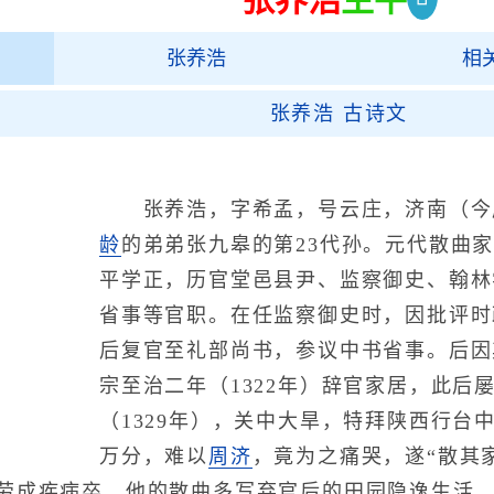
张养浩
相
张养浩 古诗文
张养浩，字希孟，号云庄，济南（今
龄
的弟弟张九皋的第23代孙。元代散曲家
平学正，历官堂邑县尹、监察御史、翰林
省事等官职。在任监察御史时，因批评时
后复官至礼部尚书，参议中书省事。后因
宗至治二年（1322年）辞官家居，此后
（1329年），关中大旱，特拜陕西行台
万分，难以
周济
，竟为之痛哭，遂“散其家
劳成疾病卒。他的散曲多写弃官后的田园隐逸生活。