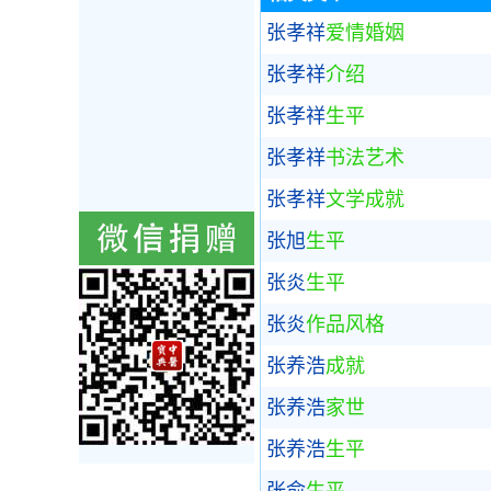
张孝祥
爱情婚姻
张孝祥
介绍
张孝祥
生平
张孝祥
书法艺术
张孝祥
文学成就
张旭
生平
张炎
生平
张炎
作品风格
张养浩
成就
张养浩
家世
张养浩
生平