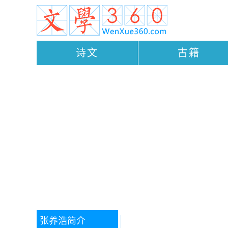
诗文
古籍
张养浩
简介