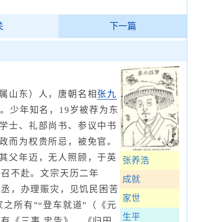
关
下一篇
属山东）人，唐朝名相
张九
。少年知名，19岁被荐为东
学士、礼部尚书、参议中书
政而为权贵所忌，被免官。
其父年迈，无人照顾，于英
张养浩
屡召不赴。文宗天历二年
成就
中丞，办理赈灾，见饥民困苦
家世
之所有”“登车就道”（《元
生平
有《三事 忠告》、《归田