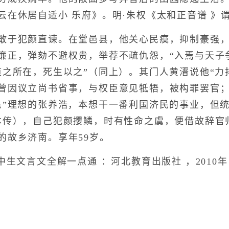
云在休居自适小 乐府》。明·朱权《太和正音谱 》谓
于犯颜直谏。在堂邑县，他关心民瘼，抑制豪强，赈
廉正，弹劾不避权贵，举荐不疏仇怨，“入焉与天子
道之所在，死生以之”（同上）。其门人黄溍说他“力
曾因议立尚书省事，与权臣意见牴牾，被构罪罢官
民”理想的张养浩，本想干一番利国济民的事业，但
本传），自己犯颜撄鳞，时有性命之虞，便借故辞官归
的故乡济南。享年59岁。
中生文言文全解一点通 ：河北教育出版社 ，2010年