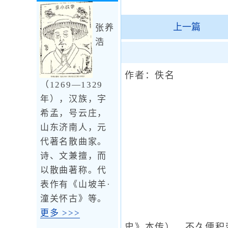
上一篇
张养
浩
作者：佚名
（1269—1329
年），汉族，字
希孟，号云庄，
山东济南人，元
代著名散曲家。
诗、文兼擅，而
以散曲著称。代
表作有《山坡羊·
潼关怀古》等。
更多 >>>
史》本传），不久便积