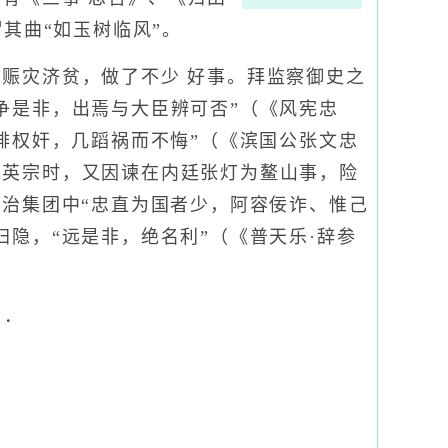
其曲“如玉树临风”。
灾济贫，做了不少 好事。拜监察御史之
争是非，出焉与大臣辨可否”（《风宪忠
排权奸，几蹈祸而不悔”（《滨国公张文忠
；英宗时，又因谏在内廷张灯为鳌山事，险
统治集团中“忠直为国者少，阿容佞诈、惟己
隐，“远是非，绝名利”（《普天乐·辞参
 ．