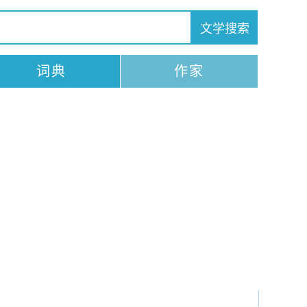
词典
作家