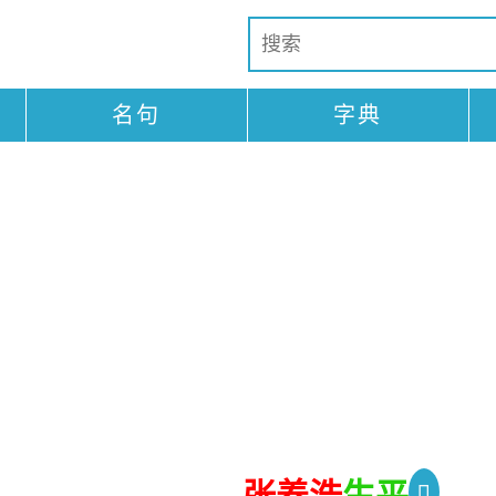
名句
字典
张养浩
生平