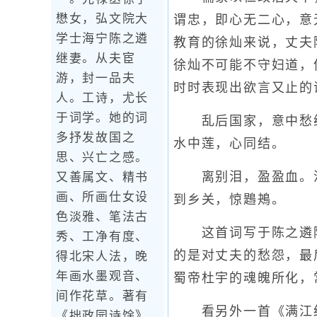
懋女，弘文院大
谓忠，即心无二心，意
学士海宁陈之遴
教育的徐灿来说，丈夫
继妻。从夫宦
徐灿不可能不守妇道，
游，封一品夫
时时表现出欲言又止的
人。工诗，尤长
于词学。她的词
乱后国家，意中愁绪
多抒发故国之
水中莲，心同结。
思、兴亡之感。
离别泪，盈盈血。流
又善属文、精书
画、所画仕女设
到乡关，惊鶗鴂。
色淡雅、笔法古
这首词写于陈之遴降
秀、工净有度、
的是对丈夫的愁怨，最
得北宋人法，晚
年画水墨观音、
蜀帝杜宇的魂魄所化，
间作花草。著有
看另外一首《满江红
《拙政园诗馀》