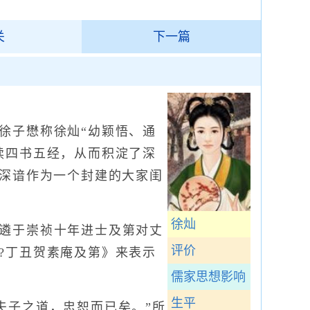
关
下一篇
子懋称徐灿“幼颖悟、通
读四书五经，从而积淀了深
她深谙作为一个封建的大家闺
徐灿
遴于崇祯十年进士及第对丈
评价
?丁丑贺素庵及第》来表示
儒家思想影响
生平
子之道，忠恕而已矣。”所