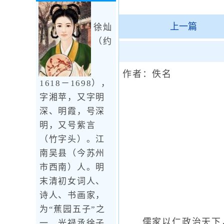
上一篇
徐灿
（约
作者：佚名
1618－1698），
字湘苹，又字明
深、明霞，号深
明，又号紫言
（竹字头）。江
南吴县（今苏州
市西南）人。明
末清初女词人、
诗人、书画家，
为“蕉园五子”之
儒家以仁政治天下，而
一。光禄丞徐子