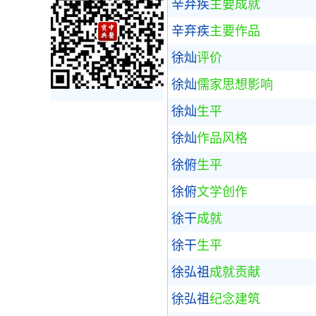
辛弃疾
主要成就
辛弃疾
主要作品
徐灿
评价
徐灿
儒家思想影响
徐灿
生平
徐灿
作品风格
徐俯
生平
徐俯
文学创作
徐干
成就
徐干
生平
徐弘祖
成就贡献
徐弘祖
纪念建筑