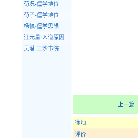
荀况-儒学地位
荀子-儒学地位
杨慎-儒学思想
汪元量-入道原因
吴潜-三沙书院
上一篇
徐灿
评价