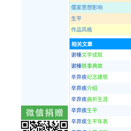
儒家思想影响
生平
作品风格
相关文章
谢榛
文学成就
谢榛
轶事典故
辛弃疾
纪念建筑
辛弃疾
介绍
辛弃疾
曲折生涯
辛弃疾
生平
辛弃疾
生平年表