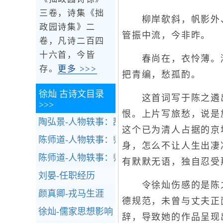
三卷，诗集《拙
柳岸欹斜，帆影外、
政园诗集》二
管振中流，今非昨。
卷，凡诗二百四
十六首，今皆
春尚在，衣怜薄。鸿
存。
更多 >>>
把青编，愁孤酌。
徐灿
古诗文目录
这首词写于陈之遴出
>>>
恨。上片写旅愁，说是
陶弘景-人物轶事：辞官归隐
这个已为清人占据的京
陈师道-人物轶事：师道近佛
身，怎么不让人生出凄
陈师道-人物轶事：师道述贫
有默默无语，独自忍受
刘晏-任职经历
令徐灿伤感的是陈之
颜真卿-戎马生涯
德规范，未曾与丈夫正
徐灿-儒家思想影响
辞，导致她的作品呈现