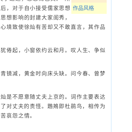
亡后，对于自小接受儒家思想
作品风格
家思想影响的封建大家闺秀，
的心境致使徐灿有苦却又不敢直言，其作品
犹倦起，小窗依约云和月。叹人生、争似
青镜减，黄金时向床头缺。问今春、曾梦
灿是不愿意随丈夫上京的。词作主要表达
达了对丈夫的责怪。鶗鴂即杜鹃鸟，相传为
悲苦哀怨之情。