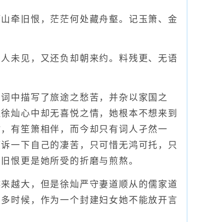
山牵旧恨，茫茫何处藏舟壑。记玉箫、金
人未见，又还负却朝来约。料残更、无语
词中描写了旅途之愁苦，并杂以家国之
但徐灿心中却无喜悦之情，她根本不想来到
时，有笙箫相伴，而今却只有词人孑然一
倾诉一下自己的凄苦，只可惜无鸿可托，只
亡旧恨更是她所受的折磨与煎熬。
来越大，但是徐灿严守妻道顺从的儒家道
很多时候，作为一个封建妇女她不能放开言