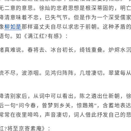
无二意的意思。徐灿的忠君思想是根深蒂固的，明
降清意味着不忠，已失气节。但是作为一个深受儒
像
柳如是
那样逼丈夫自尽以求忠于前朝。这种矛盾
语句。如《满江红?有感》：
真难说。春将去、冰台初长，绮钱重叠。炉烬水沉
不尽，波添咽。见鸿归阵阵，几增凄切。翠黛每从
清别家后，从词中可以看出，陈之遴出仕新朝，徐
后一句“问今春，曾梦到乡关，惊鶗鴂”，含蓄地表
常常在夜里啼鸣，声音凄切，词人借此抒发自己的
?将至京寄素庵》：