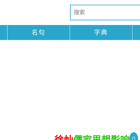
名句
字典
徐灿
儒家思想影响