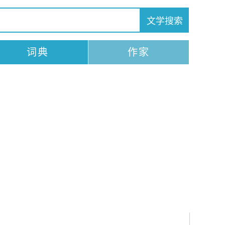
词典
作家