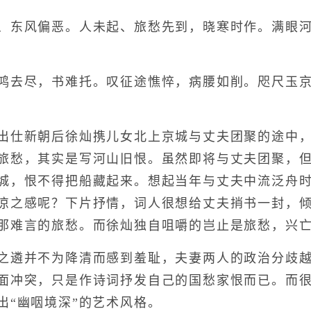
东风偏恶。人未起、旅愁先到，晓寒时作。满眼河
去尽，书难托。叹征途憔悴，病腰如削。咫尺玉京
仕新朝后徐灿携儿女北上京城与丈夫团聚的途中，
旅愁，其实是写河山旧恨。虽然即将与丈夫团聚，
城，恨不得把船藏起来。想起当年与丈夫中流泛舟
凉之感呢？下片抒情，词人很想给丈夫捎书一封，
那难言的旅愁。而徐灿独自咀嚼的岂止是旅愁，兴
遴并不为降清而感到羞耻，夫妻两人的政治分歧越
面冲突，只是作诗词抒发自己的国愁家恨而已。而
出“幽咽境深”的艺术风格。