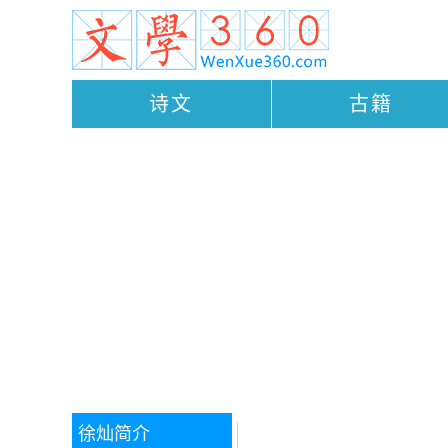
诗文
古籍
徐灿
简介