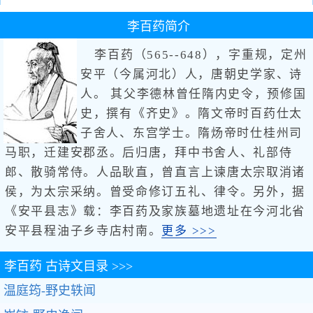
李百药
简介
李百药（565--648），字重规，定州
安平（今属河北）人，唐朝史学家、诗
人。 其父李德林曾任隋内史令，预修国
史，撰有《齐史》。隋文帝时百药仕太
子舍人、东宫学士。隋炀帝时仕桂州司
马职，迁建安郡丞。后归唐，拜中书舍人、礼部侍
郎、散骑常侍。人品耿直，曾直言上谏唐太宗取消诸
侯，为太宗采纳。曾受命修订五礼、律令。另外，据
《安平县志》载：李百药及家族墓地遗址在今河北省
安平县程油子乡寺店村南。
更多 >>>
李百药
古诗文目录 >>>
温庭筠-野史轶闻