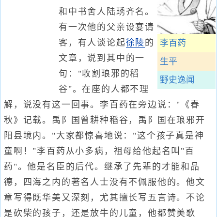
和中书舍人陆琇齐名。
有一次他的父亲设宴请
客，有人谈论起
徐陵
的
李百药
文章，说到其中的一
生平
句："收割琅邪的稻
野史逸闻
谷"。在座的人都不理
解，说没有这一回事。李百药在旁边说："《春
秋》记载。禹阝国曾耕种稻谷，禹阝国在琅邪开
阳县境内。"大家都惊喜地说："这个孩子真是神
童啊！"李百药从小多病，祖母给他起名叫"百
药"。他是名臣的后代。继承了先辈的才能和品
德，四海之内的著名人士没有不佩服他的。他文
章写得既华美又深刻，尤其擅长写五言诗。不论
是砍柴的孩子，还是放牛的儿童，他都赞美歌