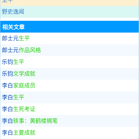
生平
野史逸闻
相关文章
郎士元
生平
郎士元
作品风格
乐钧
生平
乐钧
文学成就
李白
家庭成员
李白
生平
李白
生死考证
李白
轶事：黄鹤楼搁笔
李白
主要成就