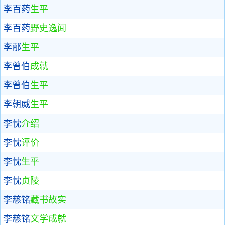
李百药
生平
李百药
野史逸闻
李邴
生平
李曾伯
成就
李曾伯
生平
李朝威
生平
李忱
介绍
李忱
评价
李忱
生平
李忱
贞陵
李慈铭
藏书故实
李慈铭
文学成就