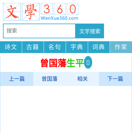
诗文
古籍
名句
字典
词典
作家
曾国藩
生平
上一篇
曾国藩
相关
下一篇