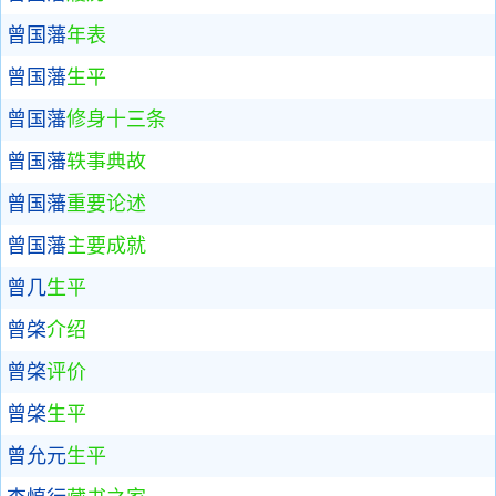
曾国藩
年表
曾国藩
生平
曾国藩
修身十三条
曾国藩
轶事典故
曾国藩
重要论述
曾国藩
主要成就
曾几
生平
曾棨
介绍
曾棨
评价
曾棨
生平
曾允元
生平