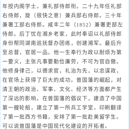
年授内阁学士，兼礼部侍郎衔。二十九年任礼部
右侍郎，旋（很快之意）兼兵部右侍郎。三十年
兼署工部右侍郎。咸丰二年（1852）兼署吏部左
侍郎。后丁忧在湘乡老家，此时奉诏以礼部侍郎
身份帮同湖南巡抚督办团练，创建湘军。最后升
至总督，官居一品。他一生奉行为政以耐烦为第
一要义，主张凡事要勤俭廉劳，不可为官自傲。
他修身律己，以德求官，礼治为先，以忠谋政，
在官场上获得了巨大的成功。曾国藩的崛起，对
清王朝的政治、军事、文化、经济等方面都产生
了深远的影响。在曾国藩的倡议下，建造了中国
第一艘轮船，建立了第一所兵工学堂，印刷翻译
了第一批西方书籍，安排了第一批赴美留学生。
可以说曾国藩是中国现代化建设的开拓者。