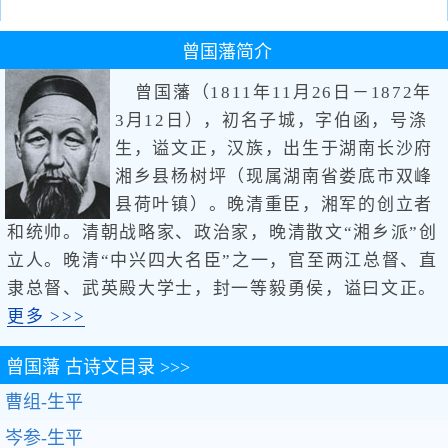
曾国藩
简介
曾国藩（1811年11月26日－1872年
3月12日），初名子城，字伯函，号涤
生，谥文正，汉族，出生于湖南长沙府
湘乡县杨树坪（现属湖南省娄底市双峰
县荷叶镇）。晚清重臣，湘军的创立者
和统帅。清朝战略家、政治家，晚清散文“湘乡派”创
立人。晚清“中兴四大名臣”之一，官至两江总督、直
隶总督、武英殿大学士，封一等毅勇侯，谥曰文正。
更多 >>>
曾国藩
古诗文目录 >>>
曹组-生平
岑参-生平