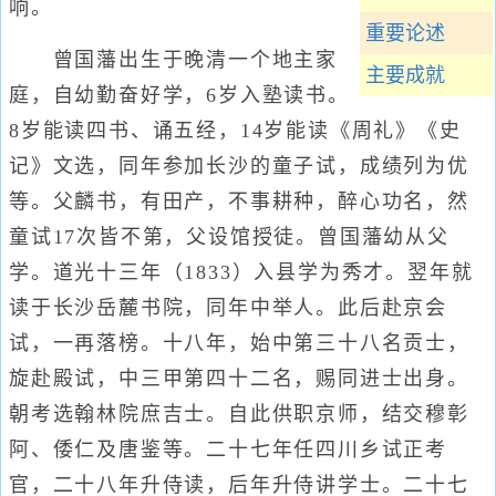
响。
重要论述
曾国藩出生于晚清一个地主家
主要成就
庭，自幼勤奋好学，6岁入塾读书。
8岁能读四书、诵五经，14岁能读《周礼》《史
记》文选，同年参加长沙的童子试，成绩列为优
等。父麟书，有田产，不事耕种，醉心功名，然
童试17次皆不第，父设馆授徒。曾国藩幼从父
学。道光十三年（1833）入县学为秀才。翌年就
读于长沙岳麓书院，同年中举人。此后赴京会
试，一再落榜。十八年，始中第三十八名贡士，
旋赴殿试，中三甲第四十二名，赐同进士出身。
朝考选翰林院庶吉士。自此供职京师，结交穆彰
阿、倭仁及唐鉴等。二十七年任四川乡试正考
官，二十八年升侍读，后年升侍讲学士。二十七