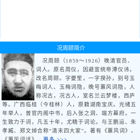
况周颐
简介
况周颐（1859～1926）晚清官员、
词人。原名周仪，因避宣统帝溥仪讳，
改名周颐。字夔笙，一字揆孙，别号玉
梅词人、玉梅词隐，晚号蕙风词隐，人
称况古，况古人，室名兰云梦楼，西庐
等。广西临桂（今桂林）人，原籍湖南宝庆。光绪五
年举人，曾官内阁中书，后入张之洞、端方幕府。一
生致力于词，凡五十年，尤精于词论。与王鹏运、朱
孝臧、郑文焯合称“清末四大家”。著有《蕙风词》、
《蕙风词话》。
更多 >>>