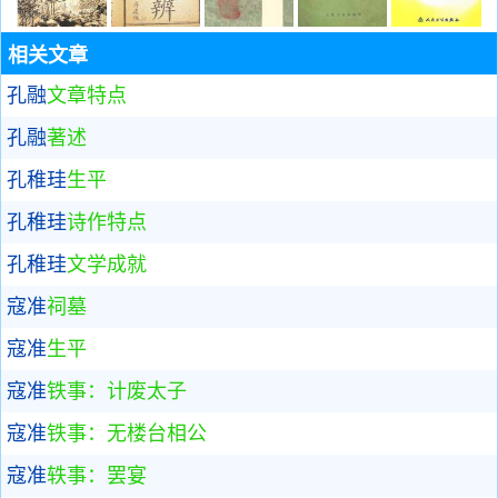
相关文章
孔融
文章特点
孔融
著述
孔稚珪
生平
孔稚珪
诗作特点
孔稚珪
文学成就
寇准
祠墓
寇准
生平
寇准
铁事：计废太子
寇准
铁事：无楼台相公
寇准
轶事：罢宴