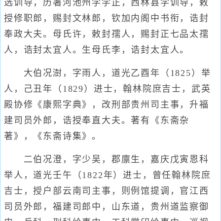
选训导，历署河池州学学正，西林县学训导，敕
授修职郎，赐封文林郎，钦加内阁中书衔，诰封
奉政大夫。母氏许，敕封孺人，赐封正七品太孺
人，诰封太宜人。生母氏李，诰封太宜人。
大伯况澍，字雨人，道光乙酉年（1825）举
人，己丑年（1829）进士，翰林院庶吉士，武英
殿协修《康熙字典》，改刑部贵州司主事，升福
建司员外郎，诰授奉直大夫。著有《东斋杂
著》，《东斋诗集》。
二伯况澄，字少吴，郡廪生，嘉庆戊寅恩科
举人，道光壬午（1822年）进士，曾任翰林院庶
吉士，授户部云南司主事，则例馆提调，官江西
司员外郎，福建司郎中，山东道，贵州道监察御