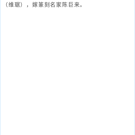
（维琚），嫁篆刻名家陈巨来。