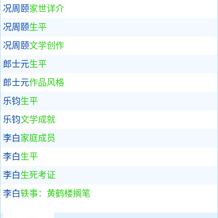
况周颐
家世详介
况周颐
生平
况周颐
文学创作
郎士元
生平
郎士元
作品风格
乐钧
生平
乐钧
文学成就
李白
家庭成员
李白
生平
李白
生死考证
李白
轶事：黄鹤楼搁笔