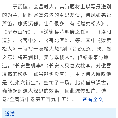
于武陵，会昌时人。其诗题材上以写景送别
的为主，同时寄寓浓浓的乡思友情；诗风如羌管
芦笛，悠扬沉郁。佳作很多，有《赠卖松人》、
《早春山行》、《送酂县董明府之任》、《洛阳
道》、《客中》、《寄北客》、等。其中《赠卖
松人》一诗写一卖松人想“劚（音zhu逐，砍、掘
之意）将寒涧树，卖与翠楼人”，但结果事与愿
违，“长安重桃李”（长安人只喜欢桃李，对傲雪
凌霜的松树一点兴趣也没有），由此诗人感叹他
是“徒染六街尘”，空忙了一场。此诗借事讽世，
确能起到遣人深思的效果，因此流传颇广。诗一
卷(全唐诗中卷第五百九十五）。
...查看全文...
道潜