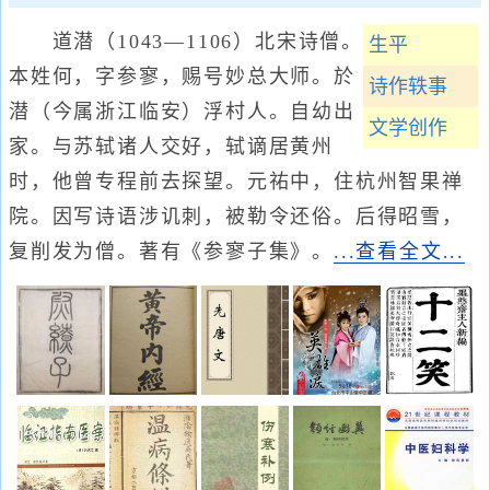
道潜（1043—1106）北宋诗僧。
生平
本姓何，字参寥，赐号妙总大师。於
诗作轶事
潜（今属浙江临安）浮村人。自幼出
文学创作
家。与苏轼诸人交好，轼谪居黄州
时，他曾专程前去探望。元祐中，住杭州智果禅
院。因写诗语涉讥刺，被勒令还俗。后得昭雪，
复削发为僧。著有《参寥子集》。
...查看全文...