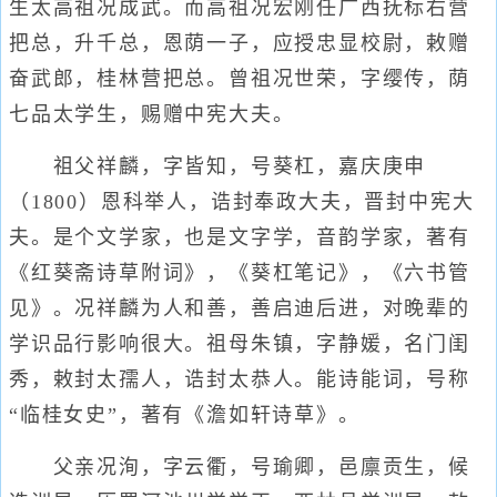
生太高祖况成武。而高祖况宏刚任广西抚标右营
把总，升千总，恩荫一子，应授忠显校尉，敕赠
奋武郎，桂林营把总。曾祖况世荣，字缨传，荫
七品太学生，赐赠中宪大夫。
祖父祥麟，字皆知，号葵杠，嘉庆庚申
（1800）恩科举人，诰封奉政大夫，晋封中宪大
夫。是个文学家，也是文字学，音韵学家，著有
《红葵斋诗草附词》，《葵杠笔记》，《六书管
见》。况祥麟为人和善，善启迪后进，对晚辈的
学识品行影响很大。祖母朱镇，字静媛，名门闺
秀，敕封太孺人，诰封太恭人。能诗能词，号称
“临桂女史”，著有《澹如轩诗草》。
父亲况洵，字云衢，号瑜卿，邑廪贡生，候