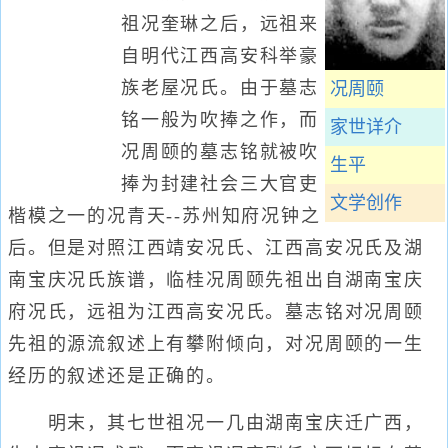
祖况奎琳之后，远祖来
自明代江西高安科举豪
族老屋况氏。由于墓志
况周颐
铭一般为吹捧之作，而
家世详介
况周颐的墓志铭就被吹
生平
捧为封建社会三大官吏
文学创作
楷模之一的况青天--苏州知府况钟之
后。但是对照江西靖安况氏、江西高安况氏及湖
南宝庆况氏族谱，临桂况周颐先祖出自湖南宝庆
府况氏，远祖为江西高安况氏。墓志铭对况周颐
先祖的源流叙述上有攀附倾向，对况周颐的一生
经历的叙述还是正确的。
明末，其七世祖况一几由湖南宝庆迁广西，