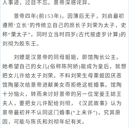
人事迹，过目不忘。景帝深感诧异。
景帝四年(前153年)，因薄后无子，刘启最初
遵照‘立长’的传统立自己的庶长子刘荣为太子，史
称“栗太子”。同时立当时四岁(古代按虚岁计算)的
刘彻为胶东王。
刘嫖是汉景帝的同母姐姐，即馆陶长公主。
她希望自己的女儿(俗称陈阿娇)能成为皇后，就想
把女儿许给太子刘荣。不料刘荣生母栗姬因厌恶
馆陶屡次给景帝进献美女而拒绝这桩婚事。馆陶
十分恼火，转而来讨好景帝的另一位宠妾王娡王
夫人，要把女儿许配给刘彻，《汉武故事》认为
景帝最初并不认同这门婚事(“上未许”)，究其原
因，可能与陈氏和刘彻年纪有关。