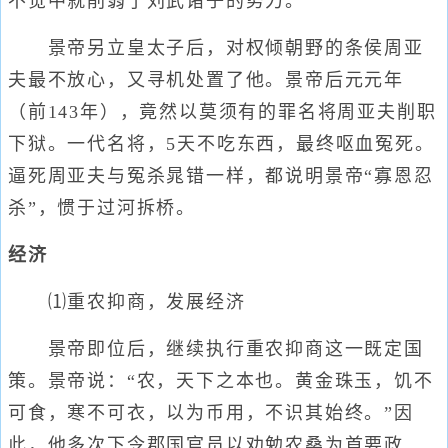
不觉中就削弱了刘武诸子的势力。
景帝另立皇太子后，对权倾朝野的条侯周亚
夫最不放心，又寻机处置了他。景帝后元元年
（前143年），竟然以莫须有的罪名将周亚夫削职
下狱。一代名将，5天不吃东西，最终呕血冤死。
逼死周亚夫与冤杀晁错一样，都说明景帝“寡恩忍
杀”，惯于过河拆桥。
经济
⑴重农抑商，发展经济
景帝即位后，继续执行重农抑商这一既定国
策。景帝说：“农，天下之本也。黄金珠玉，饥不
可食，寒不可衣，以为币用，不识其始终。”因
此，他多次下令郡国官员以劝勉农桑为首要政