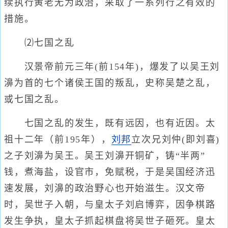
续执行黄老无为政治，采取了一系列行之有效的
措施。
⑵七国之乱
汉景帝前元三年(前154年)，爆发了以吴王刘
濞为首的七个诸侯王国的叛乱，史称吴楚之乱，
或七国之乱。
七国之乱的发生，既有远因，也有近因。太
祖十二年（前195年），
刘邦
立次兄刘仲(即刘喜)
之子刘濞为吴王。吴王刘濞开铜矿，铸“半两”
钱，煮海盐，设官市，免赋税，于是吴国经济迅
速发展，刘濞的政治野心也开始滋生。汉文帝
时，吴世子入朝，与皇太子刘启博弈，因争棋路
发生争执，皇太子抓起棋盘将吴世子砸死。皇太