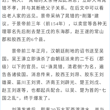
迟，祸大。”晁错的父亲得知此消息，立即大骂晁
错不孝，并与其断绝父子关系。在后文中可以看
出老人家的远见。景帝采纳了晁错的“削藩”建
议，于景帝前三年（前154年），以卖官等各种无
理罪名先后削去楚王戊的东海郡，赵王遂的常山
郡和胶西王的6个县。
景帝前三年正月，汉朝廷削地的诏书送至吴
国。吴王濞立即诛杀了由朝廷派来的二千石（郡
级）以下的官员。以“诛晁错，清君侧”为名，遍
告各诸侯国。消息传来，胶西王刘昂、胶东王刘
雄渠、菑川王刘贤、济南王刘辟光、楚王刘戊、
赵王刘遂等，也都起兵配合。以吴、楚为首的“七
国之乱”，终于爆发了。
刘濞发难后，即率20万大军西渡淮水，并与