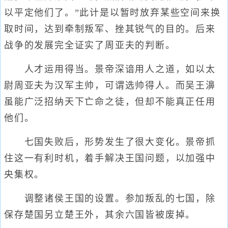
以平定他们了。”此计是以暂时放弃某些空间来换
取时间，达到牵制叛军、挫其锐气的目的。后来
战争的发展完全证实了周亚夫的判断。
人才运用得当。景帝深谙用人之道，如以太
尉周亚夫为汉军主帅，可谓选帅得人。而吴王濞
虽能广泛招纳天下亡命之徒，但却不能真正任用
他们。
七国失败后，形势发生了很大变化。景帝抓
住这一有利时机，着手解决王国问题，以加强中
央集权。
调整诸侯王国的设置。参加叛乱的七国，除
保存楚国另立楚王外，其余六国皆被废掉。