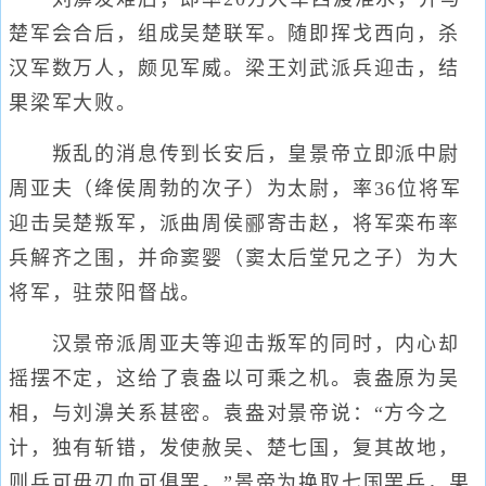
楚军会合后，组成吴楚联军。随即挥戈西向，杀
汉军数万人，颇见军威。梁王刘武派兵迎击，结
果梁军大败。
叛乱的消息传到长安后，皇景帝立即派中尉
周亚夫（绛侯周勃的次子）为太尉，率36位将军
迎击吴楚叛军，派曲周侯郦寄击赵，将军栾布率
兵解齐之围，并命窦婴（窦太后堂兄之子）为大
将军，驻荥阳督战。
汉景帝派周亚夫等迎击叛军的同时，内心却
摇摆不定，这给了袁盎以可乘之机。袁盎原为吴
相，与刘濞关系甚密。袁盎对景帝说：“方今之
计，独有斩错，发使赦吴、楚七国，复其故地，
则兵可毋刃血可俱罢。”景帝为换取七国罢兵，果