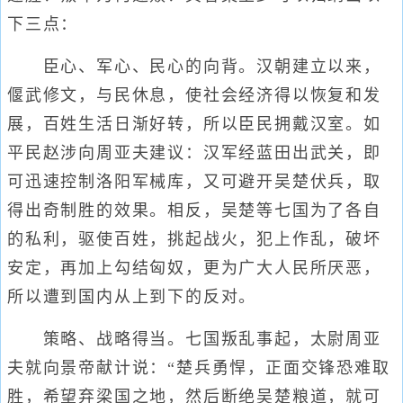
下三点：
臣心、军心、民心的向背。汉朝建立以来，
偃武修文，与民休息，使社会经济得以恢复和发
展，百姓生活日渐好转，所以臣民拥戴汉室。如
平民赵涉向周亚夫建议：汉军经蓝田出武关，即
可迅速控制洛阳军械库，又可避开吴楚伏兵，取
得出奇制胜的效果。相反，吴楚等七国为了各自
的私利，驱使百姓，挑起战火，犯上作乱，破坏
安定，再加上勾结匈奴，更为广大人民所厌恶，
所以遭到国内从上到下的反对。
策略、战略得当。七国叛乱事起，太尉周亚
夫就向景帝献计说：“楚兵勇悍，正面交锋恐难取
胜，希望弃梁国之地，然后断绝吴楚粮道，就可