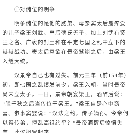
①对储位的明争
明争储位的是他的胞弟、母亲窦太后最疼爱
的儿子梁王刘武。皇后薄氏无子，加上刘武有贤
王之名、广袤的封土和在平定七国之乱中立下的
赫赫战功。窦太后意欲在景帝驾崩之后，由梁王
入继大统。
汉景帝自己也有过失。前元三年（前154年）
初，即七国之乱爆发前夕，梁王入朝，当时景帝
尚未立太子。一日，景帝朝宴梁王，酒醉后说：
“朕千秋之后当传位于梁王。”梁王自是心中窃
喜。参事窦婴说：“汉法之约，传子嫡孙。今帝何
以得传弟，擅乱高祖约乎？”景帝酒醒后惊悟失
言，此议搁置起来。