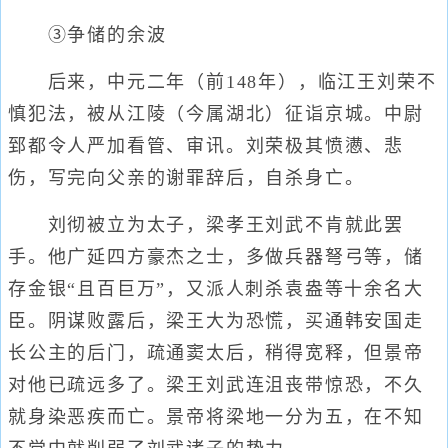
③争储的余波
后来，中元二年（前148年），临江王刘荣不
慎犯法，被从江陵（今属湖北）征诣京城。中尉
郅都令人严加看管、审讯。刘荣极其愤懑、悲
伤，写完向父亲的谢罪辞后，自杀身亡。
刘彻被立为太子，梁孝王刘武不肯就此罢
手。他广延四方豪杰之士，多做兵器弩弓等，储
存金银“且百巨万”，又派人刺杀袁盎等十余名大
臣。阴谋败露后，梁王大为恐慌，买通韩安国走
长公主的后门，疏通窦太后，稍得宽释，但景帝
对他已疏远多了。梁王刘武连沮丧带惊恐，不久
就身染恶疾而亡。景帝将梁地一分为五，在不知