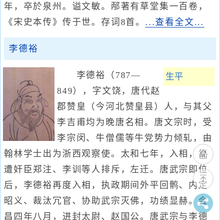
年，卒於泉州。谥文敏。邴著有草堂集一百卷，
《宋史本传》传于世。存词8首。
...查看全文...
李德裕
李德裕（787—
生平
849），字文饶，唐代赵
郡赞皇（今河北赞皇县）人，与其父
李吉甫均为晚唐名相。唐文宗时，受
李宗闵、牛僧儒等牛党势力倾轧，由
翰林学士出为浙西观察使。太和七年，入相，复
遭奸臣郑注、李训等人排斥，左迁。唐武宗即位
后，李德裕再度入相，执政期间外平回鹘、内定
昭义、裁汰冗官、协助武宗灭佛，功绩显赫。会
昌四年八月，进封太尉、赵国公。唐武宗与李德