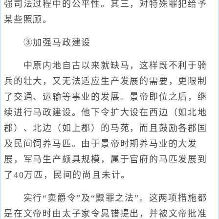
强司法过程中的公平性。其三，对特殊罪犯给予
某些照顾。
③加强马政建设
中原内地自古以来就缺马，这样既不利于骑
兵的壮大，又无法适应生产发展的需要，更限制
了交通、运输等事业的发展。景帝即位之后，继
续进行马政建设。他下令扩大设在西边（如北地
郡）、北边（如上郡）的马苑，而且鼓励各郡国
及民间饲养马匹。由于景帝时期养马业的大发
展，军马生产颇具规模，属于官府的马匹发展到
了40万匹，民间的尚且未计。
实行“卖爵令”及“黩罪之法”。这两项措施都
是在文帝时由太子家令晁错提出，并被文帝批准