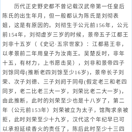
历代正史野史都不曾记载汉武帝第一任皇后
陈氏的出生年月，但一般都认为陈氏是刘彻表
姐，这是有原因的。刘彻生于公元前156年，公元
前154年，刘彻虚岁三岁的时候，景帝五子江都王
刘非十五岁（《史记·五宗世家》：江都易王非，
以孝景前二年用皇子为汝南王。吴楚反时，非年
十五，有材力，上书愿击吴），刘非和景帝四子
刘馀同母(推断老四刘馀至少16岁)，景帝长子刘
荣、次子刘德、三子刘阏于同母(假定老三和老四
同岁，老二比老三大一岁，刘荣比老二大一岁)，
由此推断，此时的刘荣至少也是十八岁了，第二
年（公元前153年）刘荣被立为太子，馆陶求亲被
拒，此时刘荣至少十九岁，汉代这个年纪早已可
以承担延续香火的责任了，陈后此时至少十三四