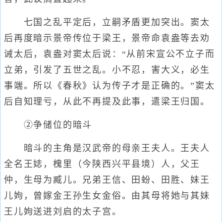
七国之乱平定后，立嗣矛盾更加突出。窦太
后再度暗示景帝传位于梁王，景帝命袁盎等去劝
诫太后，袁盎对窦太后说：“从前宋宣公不立子而
立弟，引发了五世之乱。小不忍，害大义，必生
事端。所以《春秋》认为传子才是正确的。”窦太
后自知理亏，从此不再提及此事，遣梁王归国。
②争储位的暗斗
暗斗的主角是汉武帝的母亲王夫人。王夫人
全名王娡，槐里（今陕西兴平县境）人，父王
仲，生母为臧儿。兄弟王信、田蚡、田胜、妹王
儿姁，曾嫁金王孙生女金俗。由其母将她与其妹
王儿姁送进刘启的太子宫。