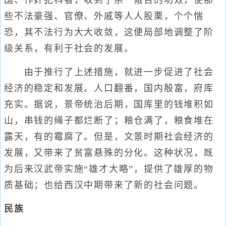
国、作奸犯科者，收到了杀一儆百的功效，使那
些不法豪强、官僚、外戚等人人股栗，个个惴
恐，其不法行为大大收敛，这便局部地调整了阶
级关系，有利于社会的发展。
由于推行了上述措施，就进一步促进了社会
经济的稳定和发展。人口翻番，国内殷富，府库
充实。据说，景帝统治后期，国库里的钱堆积如
山，串钱的绳子都烂断了；粮仓满了，粮食堆在
露天，有的霉腐了。但是，文景时期社会经济的
发展，又带来了贫富悬殊的分化。这种状况，既
为后来汉武帝实施“雄才大略”，提供了雄厚的物
质基础；也给西汉中期带来了新的社会问题。
民族