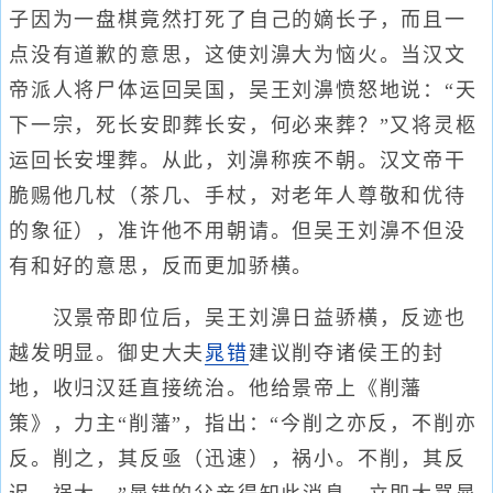
子因为一盘棋竟然打死了自己的嫡长子，而且一
点没有道歉的意思，这使刘濞大为恼火。当汉文
帝派人将尸体运回吴国，吴王刘濞愤怒地说：“天
下一宗，死长安即葬长安，何必来葬？”又将灵柩
运回长安埋葬。从此，刘濞称疾不朝。汉文帝干
脆赐他几杖（茶几、手杖，对老年人尊敬和优待
的象征），准许他不用朝请。但吴王刘濞不但没
有和好的意思，反而更加骄横。
汉景帝即位后，吴王刘濞日益骄横，反迹也
越发明显。御史大夫
晁错
建议削夺诸侯王的封
地，收归汉廷直接统治。他给景帝上《削藩
策》，力主“削藩”，指出：“今削之亦反，不削亦
反。削之，其反亟（迅速），祸小。不削，其反