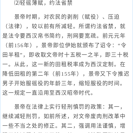
⑵轻徭薄赋，约法省禁
景帝时期，对农民的剥削（赋役）、压迫
（法律），较以前有所减轻。所谓约法省禁，就
是法令要西汉帛书简约，刑网要宽疏。前元元年
（前156年），景帝即位伊始就颁布了诏令：“令
田半租”，即收取文帝时十五税一之半，即三十税
一。从此，这一新的田租税率成为西汉定制。在
降低田租的第二年（前155年），景帝又下令推迟
男子开始服徭役的年龄三年，缩短服役的时间。
这一规定一直沿用至西汉昭帝时代。
景帝在法律上实行轻刑慎罚的政策：其一，
继续减轻刑罚，如前所述，对文帝废肉刑改革中
一些不当之处的修正。其二，强调用法谨慎，增