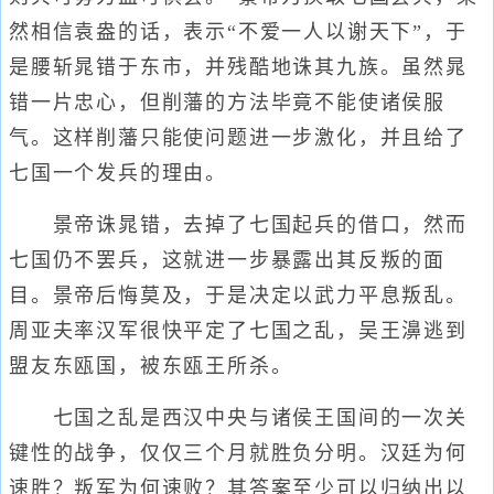
然相信袁盎的话，表示“不爱一人以谢天下”，于
是腰斩晁错于东市，并残酷地诛其九族。虽然晁
错一片忠心，但削藩的方法毕竟不能使诸侯服
气。这样削藩只能使问题进一步激化，并且给了
七国一个发兵的理由。
景帝诛晁错，去掉了七国起兵的借口，然而
七国仍不罢兵，这就进一步暴露出其反叛的面
目。景帝后悔莫及，于是决定以武力平息叛乱。
周亚夫率汉军很快平定了七国之乱，吴王濞逃到
盟友东瓯国，被东瓯王所杀。
七国之乱是西汉中央与诸侯王国间的一次关
键性的战争，仅仅三个月就胜负分明。汉廷为何
速胜？叛军为何速败？其答案至少可以归纳出以