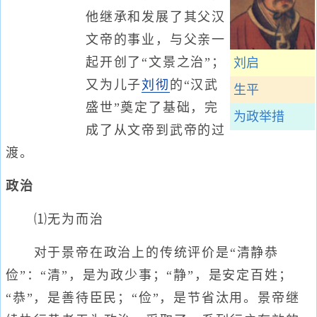
他继承和发展了其父汉
文帝的事业，与父亲一
起开创了“文景之治”；
刘启
又为儿子
刘彻
的“汉武
生平
盛世”奠定了基础，完
为政举措
成了从文帝到武帝的过
渡。
政治
⑴无为而治
对于景帝在政治上的传统评价是“清静恭
俭”：“清”，是为政少事；“静”，是安定百姓；
“恭”，是善待臣民；“俭”，是节省汰用。景帝继