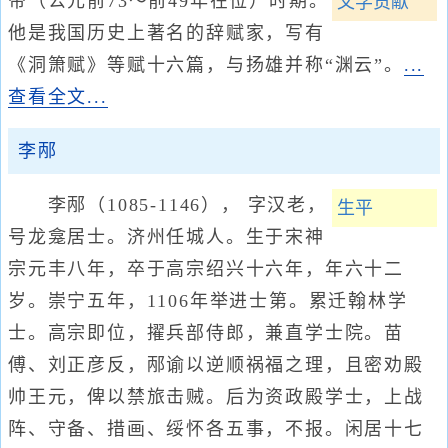
帝（公元前73～前49年在位）时期。
文学贡献
他是我国历史上著名的辞赋家，写有
《洞箫赋》等赋十六篇，与扬雄并称“渊云”。
...
查看全文...
李邴
李邴（1085-1146）， 字汉老，
生平
号龙龛居士。济州任城人。生于宋神
宗元丰八年，卒于高宗绍兴十六年，年六十二
岁。崇宁五年，1106年举进士第。累迁翰林学
士。高宗即位，擢兵部侍郎，兼直学士院。苗
傅、刘正彦反，邴谕以逆顺祸福之理，且密劝殿
帅王元，俾以禁旅击贼。后为资政殿学士，上战
阵、守备、措画、绥怀各五事，不报。闲居十七