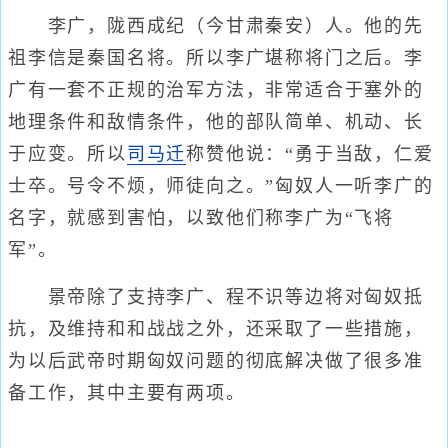
李广，陇西成纪（今甘肃秦安）人。他的先
祖李信是秦国名将。所以李广堪称将门之后。李
广有一套不正规的治军方法，非常适合于塞外的
地理条件和敌情条件，他的部队简单、机动、长
于应变。所以
司马迁
称赞他说：“勇于当敌，仁爱
士卒。号令不烦，师徒向之。”匈奴人一听李广的
名字，就感到害怕，以致他们称李广为“飞将
军”。
景帝除了支持李广、程不识等边将对匈奴抵
抗，及维持和和战战之外，还采取了一些措施，
为以后武帝时期匈奴问题的彻底解决做了很多准
备工作，其中主要有两项。