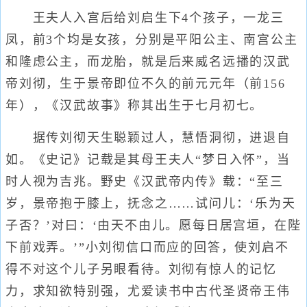
王夫人入宫后给刘启生下4个孩子，一龙三
凤，前3个均是女孩，分别是平阳公主、南宫公主
和隆虑公主，而龙胎，就是后来威名远播的汉武
帝刘彻，生于景帝即位不久的前元元年（前156
年），《汉武故事》称其出生于七月初七。
据传刘彻天生聪颖过人，慧悟洞彻，进退自
如。《史记》记载是其母王夫人“梦日入怀”，当
时人视为吉兆。野史《汉武帝内传》载：“至三
岁，景帝抱于膝上，抚念之……试问儿：‘乐为天
子否？’对曰：‘由天不由儿。愿每日居宫垣，在陛
下前戏弄。’”小刘彻信口而应的回答，使刘启不
得不对这个儿子另眼看待。刘彻有惊人的记忆
力，求知欲特别强，尤爱读书中古代圣贤帝王伟