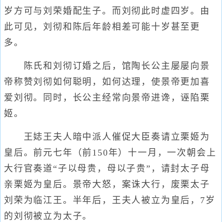
岁方可与刘荣婚配生子。而刘彻此时虚四岁。由
此可见，刘彻和陈后年龄相差可能十岁甚至更
多。
陈氏和刘彻订婚之后，馆陶长公主屡屡向景
帝称赞刘彻如何聪明，如何达理，使景帝更加喜
爱刘彻。同时，长公主经常向景帝进谗，诬陷栗
姬。
王娡王夫人暗中派人催促大臣奏请立栗姬为
皇后。前元七年（前150年）十一月，一次朝会上
大行官奏道“子以母贵，母以子贵”，请封太子母
亲栗姬为皇后。景帝大怒，案诛大行，废栗太子
刘荣为临江王。半年后，王夫人被立为皇后，7岁
的刘彻被立为太子。