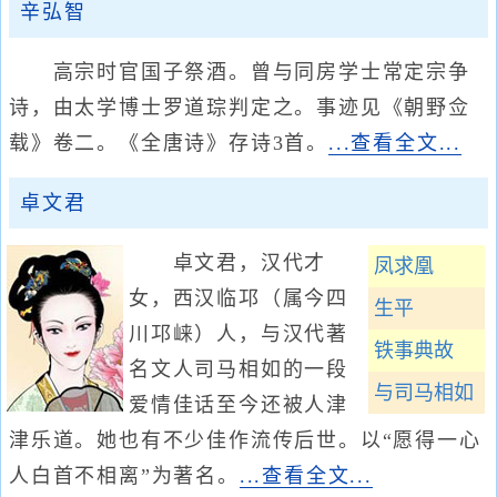
辛弘智
高宗时官国子祭酒。曾与同房学士常定宗争
诗，由太学博士罗道琮判定之。事迹见《朝野佥
载》卷二。《全唐诗》存诗3首。
...查看全文...
卓文君
卓文君，汉代才
凤求凰
女，西汉临邛（属今四
生平
川邛崃）人，与汉代著
铁事典故
名文人司马相如的一段
与司马相如
爱情佳话至今还被人津
津乐道。她也有不少佳作流传后世。以“愿得一心
人白首不相离”为著名。
...查看全文...