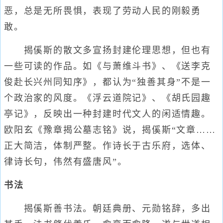
恶，总是无所畏惧，表现了劳动人民的刚毅勇
敢。
揭傒斯的散文多宣扬封建伦理思想，但也有
一些可读的作品。如《与萧维斗书》、《送李克
俊赴长兴州同知序》，都认为“独善其身”不是一
个政治家的风度。《浮云道院记》、《胡氏园趣
亭记》，反映出一种封建时代文人的闲适情趣。
欧阳玄《豫章揭公墓志铭》说，揭傒斯“文章……
正大简洁，体制严整。作诗长于古乐府，选体、
律诗长句，伟然有盛唐风”。
书法
揭傒斯善书法。朝廷典册、元勋铭辞，多出