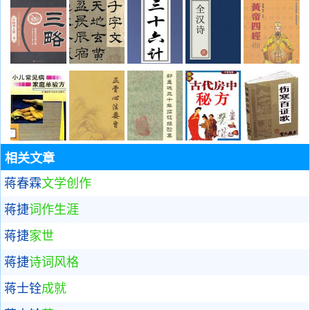
相关文章
蒋春霖
文学创作
蒋捷
词作生涯
蒋捷
家世
蒋捷
诗词风格
蒋士铨
成就