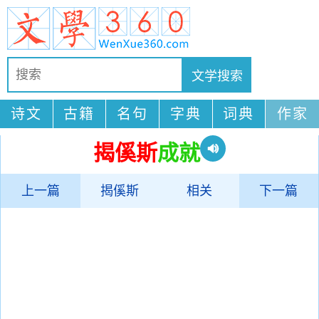
诗文
古籍
名句
字典
词典
作家
揭傒斯
成就
上一篇
揭傒斯
相关
下一篇