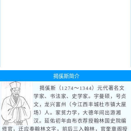
揭傒斯
简介
揭傒斯（1274～1344）元代著名文
学家、书法家、史学家。字曼硕，号贞
文，龙兴富州（今江西丰城杜市镇大屋
场）人。家贫力学，大德年间出游湘
汉。延佑初年由布衣荐授翰林国史院编
修官，迁应奉翰林文字，前后三入翰林，官奎章阁授