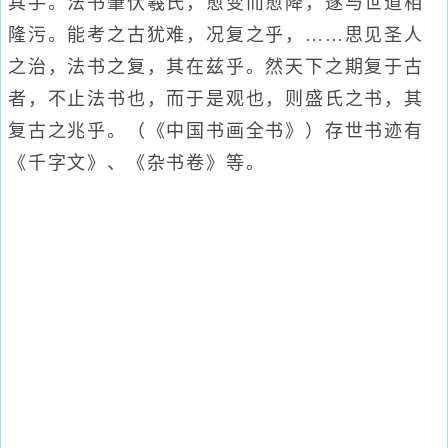
其手。法书肇伏羲氏，愈变而愈降，遂与世道相
隆污。能考之古犹难，况复之乎，……思见圣人
之治，法书之复，其在兹乎。然天下之期复于古
者，不止法书也，而于是观也，则盛氏之书，其
复古之兆乎。（《中国书画全书》）存世书迹有
《千字文》、《杂书卷》等。