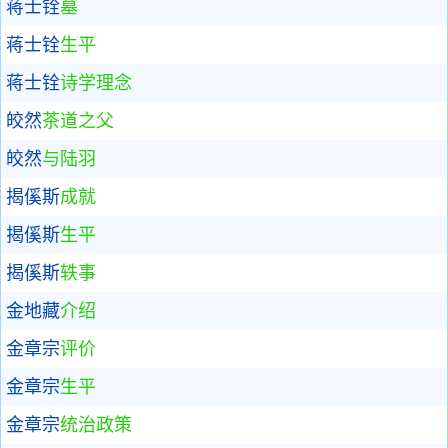
蒋士铨
墓
蒋士铨
生平
蒋士铨
诗学理念
皎然
茶道之父
皎然
与陆羽
揭傒斯
成就
揭傒斯
生平
揭傒斯
轶事
金地藏
介绍
金章宗
评价
金章宗
生平
金章宗
统治政策