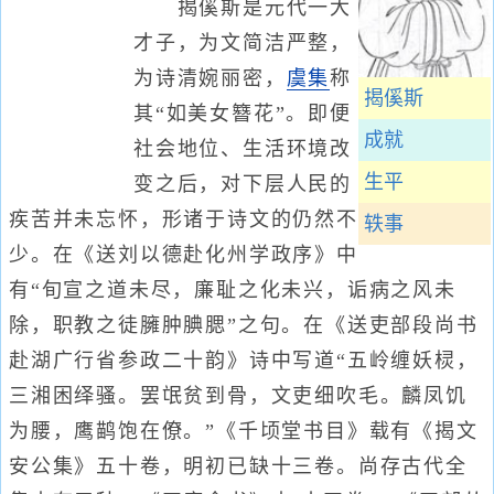
揭傒斯是元代一大
才子，为文简洁严整，
为诗清婉丽密，
虞集
称
揭傒斯
其“如美女簪花”。即便
成就
社会地位、生活环境改
生平
变之后，对下层人民的
疾苦并未忘怀，形诸于诗文的仍然不
轶事
少。在《送刘以德赴化州学政序》中
有“旬宣之道未尽，廉耻之化未兴，诟病之风未
除，职教之徒臃肿腆腮”之句。在《送吏部段尚书
赴湖广行省参政二十韵》诗中写道“五岭缠妖棂，
三湘困绎骚。罢氓贫到骨，文吏细吹毛。麟凤饥
为腰，鹰鹋饱在僚。”《千顷堂书目》载有《揭文
安公集》五十卷，明初已缺十三卷。尚存古代全