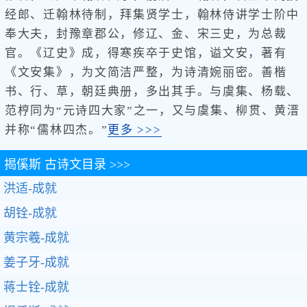
经郎、迁翰林待制，拜集贤学士，翰林侍讲学士阶中
奉大夫，封豫章郡公，修辽、金、宋三史，为总裁
官。《辽史》成，得寒疾卒于史馆，谥文安，著有
《文安集》，为文简洁严整，为诗清婉丽密。善楷
书、行、草，朝廷典册，多出其手。与虞集、杨载、
范梈同为“元诗四大家”之一，又与虞集、柳贯、黄溍
并称“儒林四杰。”
更多 >>>
揭傒斯
古诗文目录 >>>
洪适-成就
胡铨-成就
黄宗羲-成就
姜子牙-成就
蒋士铨-成就