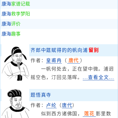
康海
家谱记载
康海
救李梦阳
康海
评价
康海
趣事
齐郎中筵赋得的的帆向浦
留别
作者：
皇甫冉
（
唐代
）
一帆何处去，正在望中微。浦迥
摇空色，汀回见落晖。
...查看全文...
题悟真寺
作者：
卢纶
（
唐代
）
似到西方诸佛国，
莲花
影里数