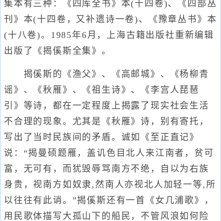
集本有三种：《四库全书》本(十四卷)、《四部丛
刊》本(十四卷，又补遗诗一卷)、《豫章丛书》本
(十八卷)。1985年6月，上海古籍出版社重新编辑
出版了《揭傒斯全集》。
揭傒斯的《渔父》、《高邮城》、《杨柳青
谣》、《秋雁》、《祖生诗》、《李宫人琵琶
引》等诗，都在一定程度上揭露了现实社会生活
不合理的现象。尤其是《秋雁》诗，别有寄托，
写出了当时民族间的矛盾。诚如《至正直记》
说：“揭曼硕题雁，盖讥色目北人来江南者，贫可
富，无可有，而犹毁辱骂南方不绝，自以为右族
身贵，视南方如奴隶,然南人亦视北人加轻一等,所
以往往有此诮。”揭傒斯还有一首《女几浦歌》，
用民歌体描写大孤山下的船民，不管风浪如何险