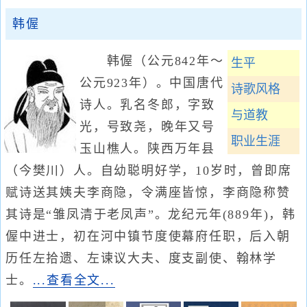
韩偓
韩偓（公元842年～
生平
公元923年）。中国唐代
诗歌风格
诗人。乳名冬郎，字致
与道教
光，号致尧，晚年又号
职业生涯
玉山樵人。陕西万年县
（今樊川）人。自幼聪明好学，10岁时，曾即席
赋诗送其姨夫李商隐，令满座皆惊，李商隐称赞
其诗是“雏凤清于老凤声”。龙纪元年(889年)，韩
偓中进士，初在河中镇节度使幕府任职，后入朝
历任左拾遗、左谏议大夫、度支副使、翰林学
士。
...查看全文...