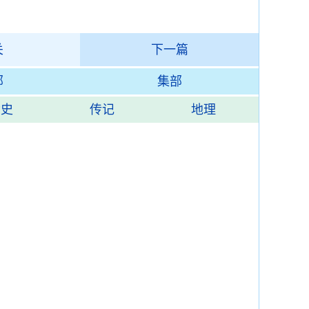
关
下一篇
部
集部
杂史
传记
地理