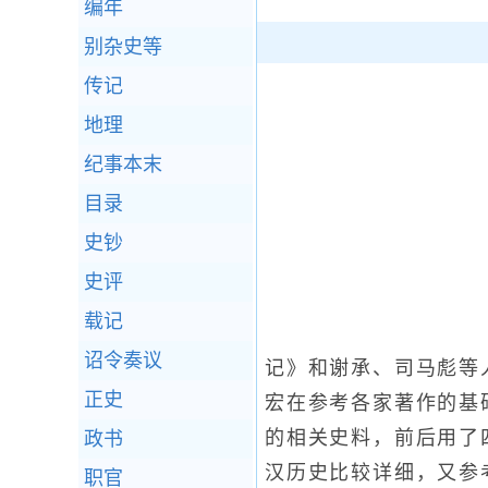
编年
别杂史等
传记
地理
纪事本末
目录
史钞
史评
载记
诏令奏议
记》和谢承、司马彪等
正史
宏在参考各家著作的基
的相关史料，前后用了
政书
汉历史比较详细，又参
职官