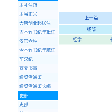
周礼注疏
周易正义
上一篇
大唐创业起居注
经部
古本竹书纪年辑证
经学
汉官六种
今本竹书纪年疏证
前汉纪
西夏书事
续资治通鉴
续资治通鉴长编
史部
史部