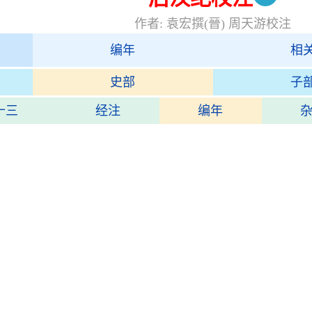
作者: 袁宏撰(晉) 周天游校注
编年
相
史部
子
十三
经注
编年