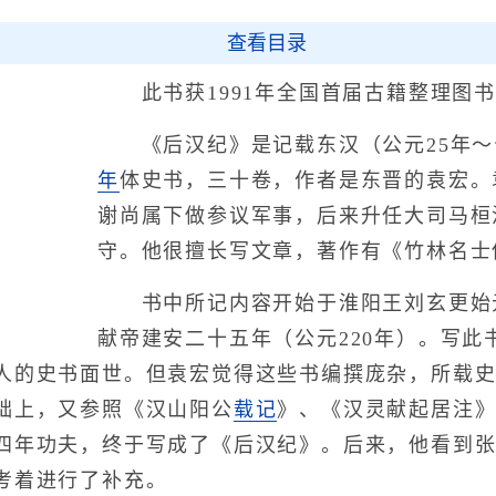
查看目录
此书获1991年全国首届古籍整理图书
《后汉纪》是记载东汉（公元25年～公
年
体史书，三十卷，作者是东晋的袁宏。
谢尚属下做参议军事，后来升任大司马桓
守。他很擅长写文章，著作有《竹林名士
书中所记内容开始于淮阳王刘玄更始元
献帝建安二十五年（公元220年）。写此
人的史书面世。但袁宏觉得这些书编撰庞杂，所载
础上，又参照《汉山阳公
载记
》、《汉灵献起居注
四年功夫，终于写成了《后汉纪》。后来，他看到
考着进行了补充。