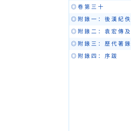
◎ 卷 第 三 十
◎ 附 錄 一 ： 後 漢 紀 佚
◎ 附 錄 二 ： 袁 宏 傳 及
◎ 附 錄 三 ： 歷 代 著 錄
◎ 附 錄 四 ： 序 跋