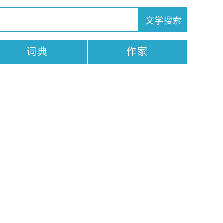
词典
作家