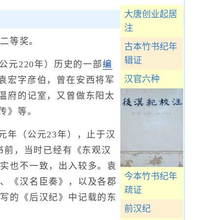
大唐创业起居
注
二等奖。
古本竹书纪年
辑证
元220年）历史的一部
编
汉官六种
袁宏字彦伯，曾在安西将军
温府的记室，又曾做东阳太
传》等。
年（公元23年），止于汉
书前，当时已经有《东观汉
史实也不一致，出入较多。袁
今本竹书纪年
》、《汉名臣奏》，以及各郡
疏证
张写的《后汉纪》中记载的东
前汉纪