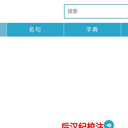
名句
字典
后汉纪校注