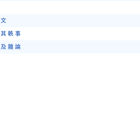
 文
 其 軼 事
 及 雜 論