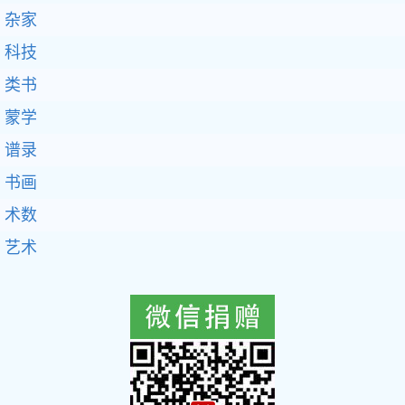
杂家
科技
类书
蒙学
谱录
书画
术数
艺术