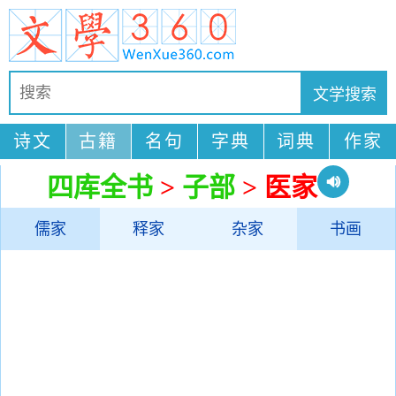
诗文
古籍
名句
字典
词典
作家
四库全书
>
子部
> 医家
儒家
释家
杂家
书画