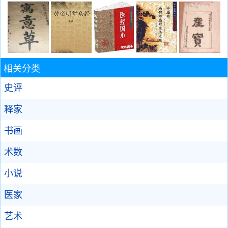
相关分类
史评
释家
书画
术数
小说
医家
艺术