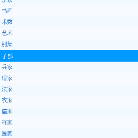
书画
术数
艺术
别集
子部
兵家
道家
法家
农家
儒家
释家
医家