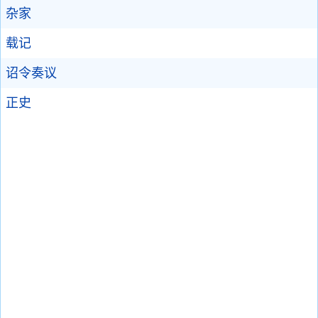
杂家
载记
诏令奏议
正史