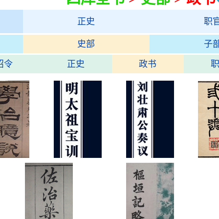
正史
职
史部
子
诏令
正史
政书