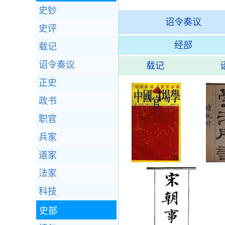
史钞
诏令奏议
史评
经部
载记
诏令奏议
载记
正史
政书
职官
兵家
道家
法家
科技
史部