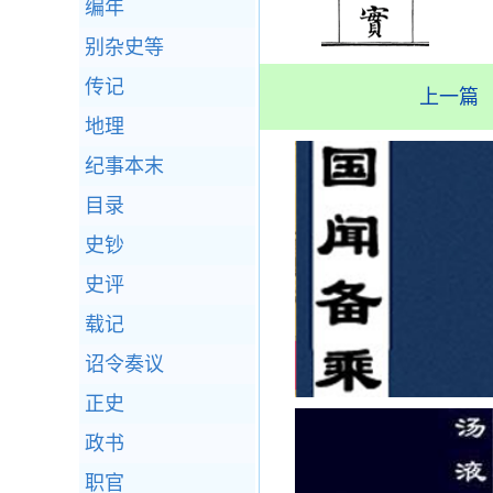
编年
别杂史等
传记
上一篇
地理
纪事本末
目录
史钞
史评
载记
诏令奏议
正史
政书
职官