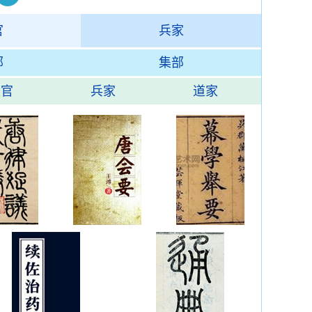
官
兵家
部
集部
职官
兵家
道家