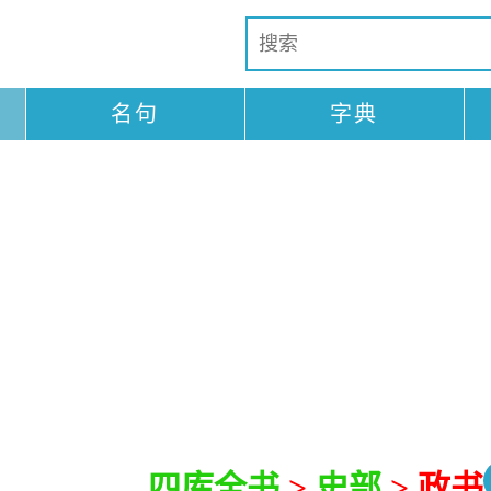
名句
字典
四库全书
>
史部
> 政书