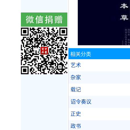
相关分类
艺术
杂家
载记
诏令奏议
正史
政书