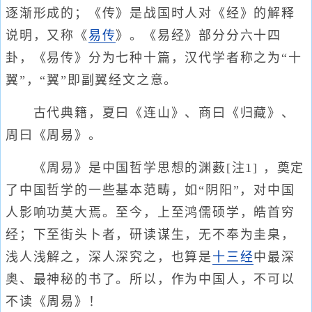
逐渐形成的；《传》是战国时人对《经》的解释
说明，又称《
易传
》。《易经》部分分六十四
卦，《易传》分为七种十篇，汉代学者称之为“十
翼”，“翼”即副翼经文之意。
古代典籍，夏曰《连山》、商曰《归藏》、
周曰《周易》。
《周易》是中国哲学思想的渊薮[注1] ，奠定
了中国哲学的一些基本范畴，如“阴阳”，对中国
人影响功莫大焉。至今，上至鸿儒硕学，皓首穷
经；下至街头卜者，研读谋生，无不奉为圭臬，
浅人浅解之，深人深究之，也算是
十三经
中最深
奥、最神秘的书了。所以，作为中国人，不可以
不读《周易》！