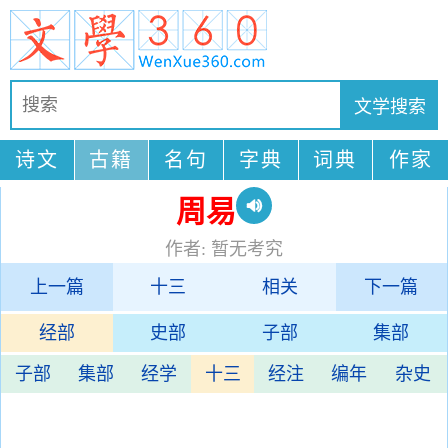
诗文
古籍
名句
字典
词典
作家
周易
作者: 暂无考究
上一篇
十三
相关
下一篇
经部
史部
子部
集部
子部
集部
经学
十三
经注
编年
杂史