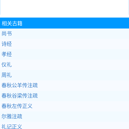
相关古籍
尚书
诗经
孝经
仪礼
周礼
春秋公羊传注疏
春秋谷梁传注疏
春秋左传正义
尔雅注疏
礼记正义