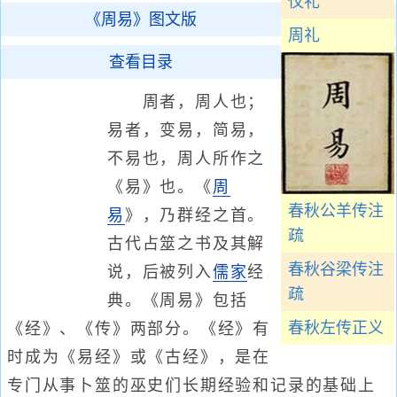
仪礼
《周易》图文版
周礼
查看目录
周者，周人也；
易者，变易，简易，
不易也，周人所作之
《易》也。《
周
春秋公羊传注
易
》，乃群经之首。
疏
古代占筮之书及其解
春秋谷梁传注
说，后被列入
儒家
经
疏
典。《周易》包括
春秋左传正义
《经》、《传》两部分。《经》有
时成为《易经》或《古经》，是在
专门从事卜筮的巫史们长期经验和记录的基础上