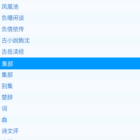
凤凰池
负曝闲谈
负情侬传
古小說鉤沈
古岳渎经
集部
集部
别集
楚辞
词
曲
诗文评