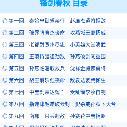
锋剑春秋 目录
◎ 第一回 秦始皇御驾亲征 赵廉杰遣将拒敌
◎ 第二回 破界牌廉杰丧命 攻燕城王翦扬威
◎ 第三回 老都尉燕州尽忠 小英雄大堂演武
◎ 第四回 王翦恃强逢劲敌 孙燕破剑闯重围
◎ 第五回 孙燕临淄取救兵 沈祥金殿谏勇将
◎ 第六回 战王翦乐强丧命 敌袁达蒙腾倾生
◎ 第七回 中宝剑袁达冤亡 受乱箭李牧自刎
◎ 笫八回 指迷津毛遂破云封 犯杀戒孙膑下天台
◎ 第九回 南郡王兴兵赴敌 孙赛花中宝捐躯