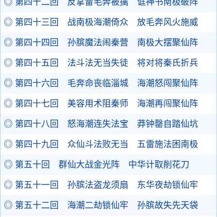
◎ 第四十二回 反掌雷毛奔被擒 诓神书南极破阵
◎ 第四十三回 战南极海潮倚众 放毛奔风火施威
◎ 第四十四回 孙膑魔法闹秦营 南极大摆聚仙阵
◎ 第四十五回 法斗法无当失徒 将对将秦氏折兵
◎ 第四十六回 毛奔命丧临淄城 海潮怒闯聚仙阵
◎ 第四十七回 美容用术阻秦师 海潮再闯聚仙阵
◎ 第四十八回 怒海潮连失法宝 莽钟罄自踏仙坑
◎ 第四十九回 众仙斗法败无当 五雷施法困南极
◎ 第五十回 群仙大战金光阵 中华计取削花刀
◎ 第五十一回 孙膑法盗龙须扇 东华夜劫锁仙牢
◎ 第五十二回 海潮二劫锁仙牢 孙膑故失先天袋