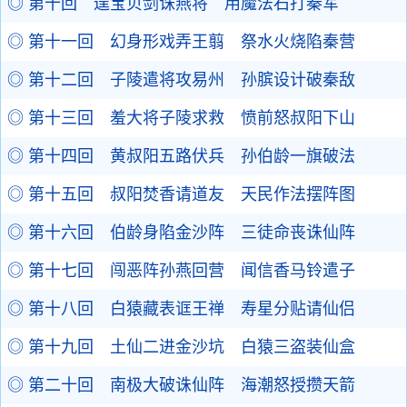
◎ 第十回 逞宝贝剑诛燕将 用魔法石打秦军
◎ 第十一回 幻身形戏弄王翦 祭水火烧陷秦营
◎ 第十二回 子陵遣将攻易州 孙膑设计破秦敌
◎ 第十三回 羞大将子陵求救 愤前怒叔阳下山
◎ 第十四回 黄叔阳五路伏兵 孙伯龄一旗破法
◎ 第十五回 叔阳焚香请道友 天民作法摆阵图
◎ 第十六回 伯龄身陷金沙阵 三徒命丧诛仙阵
◎ 第十七回 闯恶阵孙燕回营 闻信香马铃遣子
◎ 第十八回 白猿藏表诓王禅 寿星分贴请仙侣
◎ 第十九回 土仙二进金沙坑 白猿三盗装仙盒
◎ 第二十回 南极大破诛仙阵 海潮怒授攒天箭