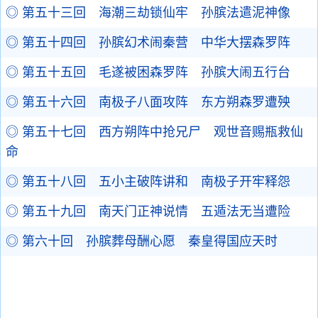
◎ 第五十三回 海潮三劫锁仙牢 孙膑法遣泥神像
◎ 第五十四回 孙膑幻术闹秦营 中华大摆森罗阵
◎ 第五十五回 毛遂被困森罗阵 孙膑大闹五行台
◎ 第五十六回 南极子八面攻阵 东方朔森罗遭殃
◎ 第五十七回 西方朔阵中抢兄尸 观世音赐瓶救仙
命
◎ 第五十八回 五小主破阵讲和 南极子开牢释怨
◎ 第五十九回 南天门正神说情 五遁法无当遭险
◎ 第六十回 孙膑葬母酬心愿 秦皇得国应天时