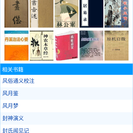
相关书籍
风俗通义校注
风月鉴
风月梦
封神演义
封氏闻见记