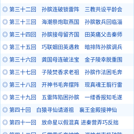
◎ 第三十二回 孙膑连破锁雷阵 三教共设平龄会
◎ 第三十三回 海潮祭炮取燕国 孙膑散兵回临淄
◎ 第三十四回 孙膑接母留齐国 田英痛父击秦师
◎ 第三十五回 巧联姻田英遇救 暗排阵孙膑调兵
◎ 第三十六回 龚国母连破法宝 金子陵幸脱重围
◎ 第三十七回 子陵焚香求老祖 孙膑作法困毛奔
◎ 第三十八回 开神书毛奔摆阵 现真魂王翦行雷
◎ 第三十九回 五雷阵陷困孙膑 一缕香报知毛遂
◎ 第四十回 白猿寻仙请道祖 襄王金殿接神仙
◎ 第四十一回 放命星以假混真 进秦营弄巧反拙