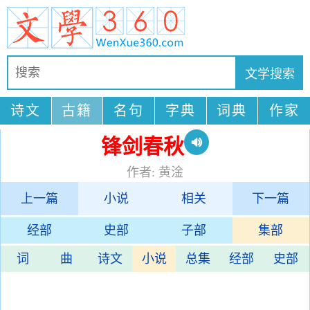
诗文
古籍
名句
字典
词典
作家
锋剑春秋
作者: 黄淦
上一篇
小说
相关
下一篇
经部
史部
子部
集部
词
曲
诗文
小说
总集
经部
史部