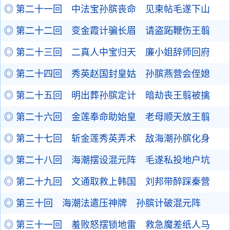
◎ 第二十一回 中法宝孙膑丧命 见柬帖毛遂下山
◎ 第二十二回 变金霞计骗长眉 请盗跖鞭伤王翦
◎ 第二十三回 二真人中宝归天 廉小姐辞师回府
◎ 第二十四回 秀英赵国封皇姑 孙膑燕营会侄媳
◎ 第二十五回 明出葬孙膑定计 暗劫丧王翦被擒
◎ 第二十六回 金莲奉命助始皇 老母顺天放王翦
◎ 第二十七回 斩金莲秀英弄术 敌海潮孙膑化身
◎ 第二十八回 海潮摆设混元阵 毛遂私投地户坑
◎ 第二十九回 文通取救上韩国 刘邦带醉踩秦营
◎ 第三十回 海潮法遣压神牌 孙膑计破混元阵
◎ 第三十一回 羞败怒摆锁地雷 救急魔差纸人马