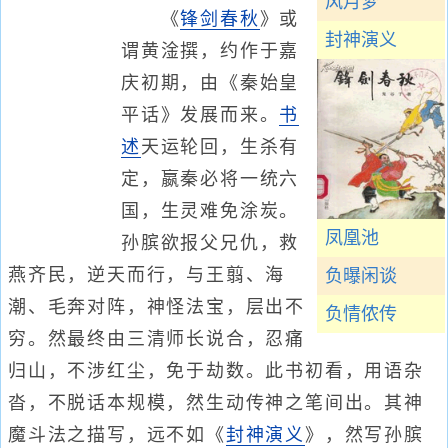
风月梦
《
锋剑春秋
》或
封神演义
谓黄淦撰，约作于嘉
庆初期，由《秦始皇
平话》发展而来。
书
述
天运轮回，生杀有
定，嬴秦必将一统六
国，生灵难免涂炭。
凤凰池
孙膑欲报父兄仇，救
燕齐民，逆天而行，与王翦、海
负曝闲谈
潮、毛奔对阵，神怪法宝，层出不
负情侬传
穷。然最终由三清师长说合，忍痛
归山，不涉红尘，免于劫数。此书初看，用语杂
沓，不脱话本规模，然生动传神之笔间出。其神
魔斗法之描写，远不如《
封神演义
》，然写孙膑