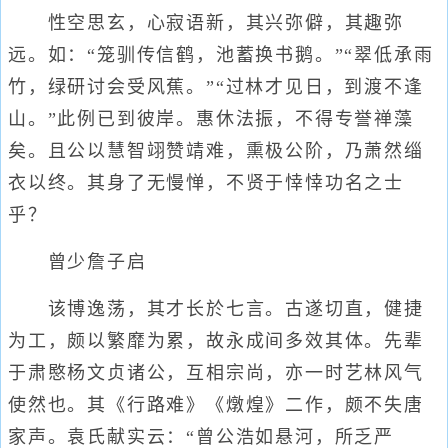
性空思玄，心寂语新，其兴弥僻，其趣弥
远。如：“笼驯传信鹤，池蓄换书鹅。”“翠低承雨
竹，绿研讨会受风蕉。”“过林才见日，到渡不逢
山。”此例已到彼岸。惠休法振，不得专誉禅藻
矣。且公以慧智翊赞靖难，熏极公阶，乃萧然缁
衣以终。其身了无慢惮，不贤于悻悻功名之士
乎？
曾少詹子启
该博逸荡，其才长於七言。古遂切直，健捷
为工，颇以繁靡为累，故永成间多效其体。先辈
于肃愍杨文贞诸公，互相宗尚，亦一时艺林风气
使然也。其《行路难》《燉煌》二作，颇不失唐
家声。袁氏献实云：“曾公浩如悬河，所乏严