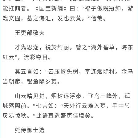
能扛鼎者。《国宝新编》曰：“祝子傲睨冠绅，游
戏文囿，蓄之海汇，发也云蒸。”信哉。
王吏部敬夫
才隽思逸，锐於绮丽。譬之“湖外碧草，海东
红云”，流彩夺目。
其五言如：“云压岭头树，草连烟际村。金马
当朝彦，银鱼隔岁焚。
山云晴见楚，烟树远浮秦。飞鸟三峰外，孤
城落照前。”七言如：“天外行云难入梦，手中转
戾易惊秋。”此语直造盛唐佳境矣。
熊侍御士选