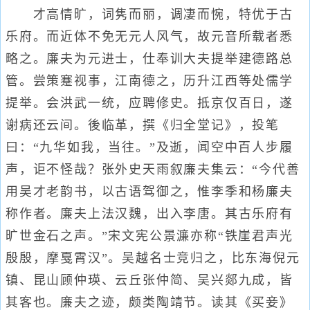
才高情旷，词隽而丽，调凄而惋，特优于古
乐府。而近体不免无元人风气，故元音所载者悉
略之。廉夫为元进士，仕奉训大夫提举建德路总
管。尝策蹇视事，江南德之，历升江西等处儒学
提举。会洪武一统，应聘修史。抵京仅百日，遂
谢病还云间。後临革，撰《归全堂记》，投笔
曰：“九华如我，当往。”及逝，闻空中百人步履
声，讵不怪哉？张外史天雨叙廉夫集云：“今代善
用吴才老韵书，以古语驾御之，惟李季和杨廉夫
称作者。廉夫上法汉魏，出入李唐。其古乐府有
旷世金石之声。”宋文宪公景濂亦称“铁崖君声光
殷殷，摩戛霄汉”。吴越名士竞归之，比东海倪元
镇、昆山顾仲瑛、云丘张仲简、吴兴郯九成，皆
其客也。廉夫之迹，颇类陶靖节。读其《买妾》