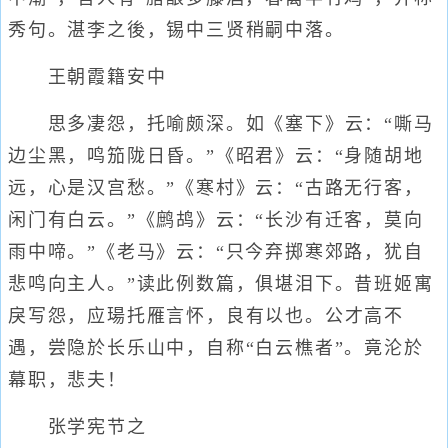
秀句。湛李之後，锡中三贤稍嗣中落。
王朝霞籍安中
思多凄怨，托喻颇深。如《塞下》云：“嘶马
边尘黑，鸣笳陇日昏。”《昭君》云：“身随胡地
远，心是汉宫愁。”《寒村》云：“古路无行客，
闲门有白云。”《鹧鸪》云：“长沙有迁客，莫向
雨中啼。”《老马》云：“只今弃掷寒郊路，犹自
悲鸣向主人。”读此例数篇，俱堪泪下。昔班姬寓
戾写怨，应瑒托雁言怀，良有以也。公才高不
遇，尝隐於长乐山中，自称“白云樵者”。竟沦於
幕职，悲夫！
张学宪节之