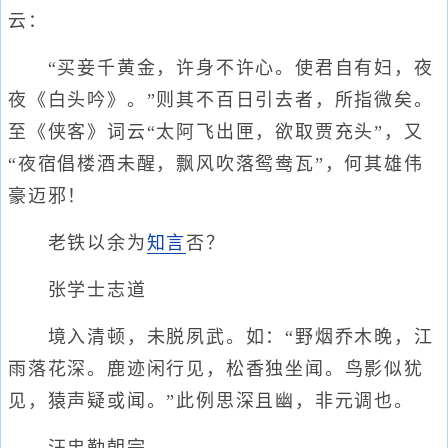
云：
“买妾千黄金，许身不许心。使君自有妇，夜
夜《白头吟》。”则其不百日引去者，所指微矣。
至《侠客》词云“太阿飞出匣，欲取贾充头”，又
“夜宿倡楼酒未醒，飘风吹落鸳鸯瓦”，何其雄伟
豪迈邪！
老铁以余为
知言
否？
张学士志道
境入清顿，未脱夙武。如：“野烟乔木晚，江
雨落花深。鹿迹闲行见，松香独坐闻。鸟影似犹
见，猿声疑或闻。”此例思深且幽，非元调也。