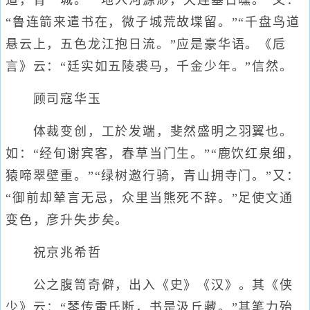
道，青一城。”“地入河源渺，天连塞日曛。”又：
“鲁连箭来遣书在，微子城荒故堞留。”“千盘鸟道
悬云上，五色龙江抱日流。”应是豪华语。《卮
言》云：“廷实如五陵裘马，千金少年。”信然。
顾司寇华玉
体裁变创，工於发端，斐然盛明之羽翼也。
如：“经旬谢宾客，春草当门生。”“鹿饮红泉细，
猿啼翠壁重。”“绿树邀行骑，青山拥寺门。”又：
“御前却辇言无忌，众里当熊死不辞。”足使文通
变色，彦升失步矣。
祝京兆希哲
公之腹笥奇僻，出入《史》《汉》。其《侠
少》云：“琴传雷氏断，书是汲丘藏。”其笔力殆