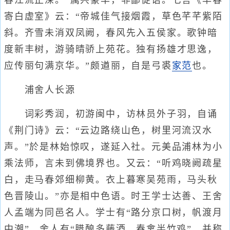
春江流正深。”属兴豪华，非鄙促语。七言《早春
寄白虚室》云：“帝城佳气接烟霞，草色芊芊紫陌
斜。齐雪未消双凤阙，春风先入五侯家。歌钟暗
度新丰树，游骑晴骄上苑花。独有扬雄才思逸，
应传丽句满京华。”颇遒丽，自是弓裘
家范
也。
浦舍人长源
词彩秀润，初游闽中，访林员外子羽，自诵
《荆门诗》云：“云边路绕山色，树里河流汉水
声。”於是林始惊叹，遂延入社。元美品浦林为小
乘法师，言未到佛境界也。又云：“听鸡晓阙疏星
白，走马春郊细柳黄。衣上暮寒吴苑雨，马头秋
色晋陵山。”亦是相中色语。时王学士达善、王舍
人孟端为同邑名人。学士有“路分京口树，帆渡月
中潮”，舍人有“腊酿多藤酒，春禽半竹鸡”，并称