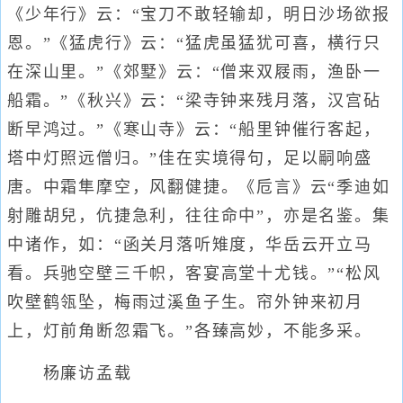
《少年行》云：“宝刀不敢轻输却，明日沙场欲报
恩。”《猛虎行》云：“猛虎虽猛犹可喜，横行只
在深山里。”《郊墅》云：“僧来双屐雨，渔卧一
船霜。”《秋兴》云：“梁寺钟来残月落，汉宫砧
断早鸿过。”《寒山寺》云：“船里钟催行客起，
塔中灯照远僧归。”佳在实境得句，足以嗣响盛
唐。中霜隼摩空，风翻健捷。《卮言》云“季迪如
射雕胡兒，伉捷急利，往往命中”，亦是名鉴。集
中诸作，如：“函关月落听雉度，华岳云开立马
看。兵驰空壁三千帜，客宴高堂十尤钱。”“松风
吹壁鹤瓴坠，梅雨过溪鱼子生。帘外钟来初月
上，灯前角断忽霜飞。”各臻高妙，不能多采。
杨廉访孟载