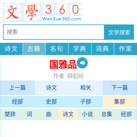
诗文
古籍
名句
字典
词典
作家
国雅品
作者: 顾起纶
上一篇
诗文
相关
下一篇
经部
史部
子部
集部
楚辞
词
曲
诗文
小说
总集
经部