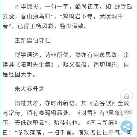
才华惊拔，一句一字，酷尚初唐。如“野寺孤
云没，春山独鸟归”，“鸡鸣岩下寺，犬吠洞中
春”，已得王杨风彩，特少深致。
王新建伯守仁
博学通达，诗非所优，然亦有幽逸思致。余
读其《阳明先生集》，疏义侃侃，词切理约，自
是经国大手。
朱大参升之
情过其才，亦时出新语。其《函谷歌》全效
高常侍，稍有蹇碍粗矗处。《对雪》有“风急仍含
雨，天低欲堕云”，殆佳句也。《国宝新编》
曰：”参政落笔，一扫千言。傍观者往往夺气，可