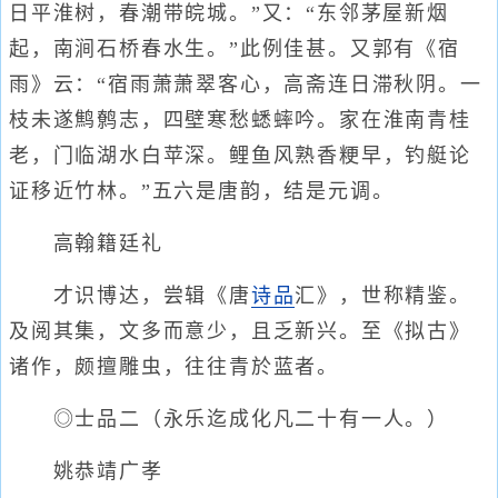
日平淮树，春潮带皖城。”又：“东邻茅屋新烟
起，南涧石桥春水生。”此例佳甚。又郭有《宿
雨》云：“宿雨萧萧翠客心，高斋连日滞秋阴。一
枝未遂鹪鹩志，四壁寒愁蟋蟀吟。家在淮南青桂
老，门临湖水白苹深。鲤鱼风熟香粳早，钓艇论
证移近竹林。”五六是唐韵，结是元调。
高翰籍廷礼
才识博达，尝辑《唐
诗品
汇》，世称精鉴。
及阅其集，文多而意少，且乏新兴。至《拟古》
诸作，颇擅雕虫，往往青於蓝者。
◎士品二（永乐迄成化凡二十有一人。）
姚恭靖广孝