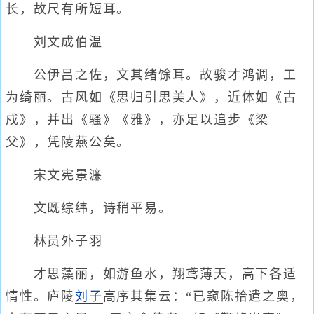
长，故尺有所短耳。
刘文成伯温
公伊吕之佐，文其绪馀耳。故骏才鸿调，工
为绮丽。古风如《思归引思美人》，近体如《古
戍》，并出《骚》《雅》，亦足以追步《梁
父》，凭陵燕公矣。
宋文宪景濂
文既综纬，诗稍平易。
林员外子羽
才思藻丽，如游鱼水，翔鸢薄天，高下各适
情性。庐陵
刘子
高序其集云：“已窥陈拾遣之奥，