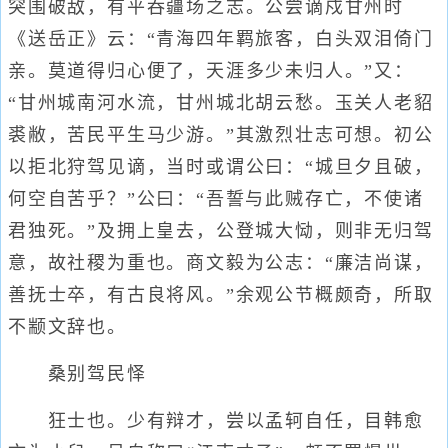
突围破敌，有平吞疆场之志。公尝谪戍甘州时
《送岳正》云：“青海四年羁旅客，白头双泪倚门
亲。莫道得归心便了，天涯多少未归人。”又：
“甘州城南河水流，甘州城北胡云愁。玉关人老貂
裘敝，苦民平生马少游。”其激烈壮志可想。初公
以拒北狩驾见谪，当时或谓公曰：“城旦夕且破，
何空自苦乎？”公曰：“吾誓与此贼存亡，不使诸
君独死。”及拥上皇去，公登城大恸，则非无归驾
意，故社稷为重也。商文毅为公志：“廉洁尚谋，
善抚士卒，有古良将风。”余观公节概颇奇，所取
不颛文辞也。
桑别驾民怿
狂士也。少有辩才，尝以孟轲自任，目韩愈