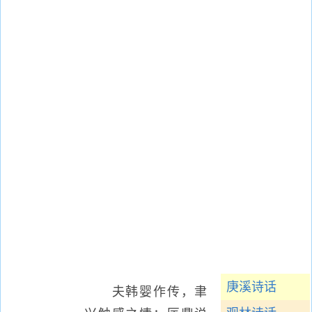
庚溪诗话
夫韩婴作传，聿