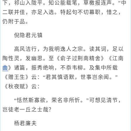
下，祁山入陇平。知公能载笔，草檄报连声。”中
二联并佳，亦足入选。特起句不切幕职，惜之，
仍附于品。
倪隐君元镇
高风洁行，为我明逸人之宗。读其词，足以
陶性灵，发幽思。至《俞子过荆南精舍》《江南
曲
》诸篇，振秀绝响，不忝韦柳。及集中所载
《赠王生》云：“君其慎语默，世事岂余闻。”
《秋夜赋》云：
“恬然斯寡欲，荣名非所忻。”可想见清节，
岂徒老一丘之士哉？
杨君廉夫