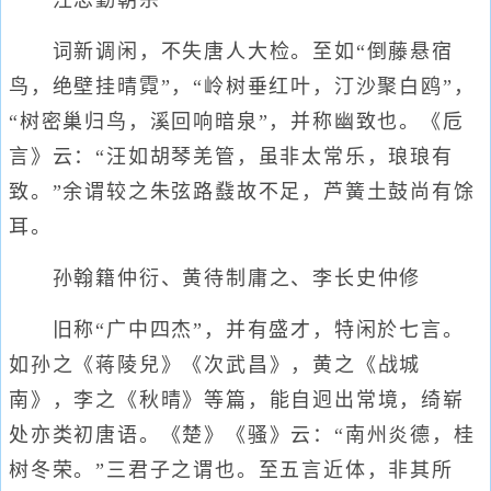
汪忠勤朝宗
词新调闲，不失唐人大检。至如“倒藤悬宿
鸟，绝壁挂晴霓”，“岭树垂红叶，汀沙聚白鸥”，
“树密巢归鸟，溪回响暗泉”，并称幽致也。《卮
言》云：“汪如胡琴羌管，虽非太常乐，琅琅有
致。”余谓较之朱弦路鼗故不足，芦簧土鼓尚有馀
耳。
孙翰籍仲衍、黄待制庸之、李长史仲修
旧称“广中四杰”，并有盛才，特闲於七言。
如孙之《蒋陵兒》《次武昌》，黄之《战城
南》，李之《秋晴》等篇，能自迥出常境，绮崭
处亦类初唐语。《楚》《骚》云：“南州炎德，桂
树冬荣。”三君子之谓也。至五言近体，非其所