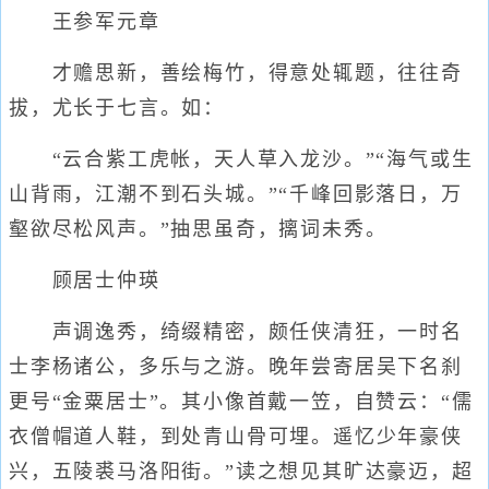
王参军元章
才赡思新，善绘梅竹，得意处辄题，往往奇
拔，尤长于七言。如：
“云合紫工虎帐，天人草入龙沙。”“海气或生
山背雨，江潮不到石头城。”“千峰回影落日，万
壑欲尽松风声。”抽思虽奇，摛词未秀。
顾居士仲瑛
声调逸秀，绮缀精密，颇任侠清狂，一时名
士李杨诸公，多乐与之游。晚年尝寄居吴下名刹
更号“金粟居士”。其小像首戴一笠，自赞云：“儒
衣僧帽道人鞋，到处青山骨可埋。遥忆少年豪侠
兴，五陵裘马洛阳街。”读之想见其旷达豪迈，超