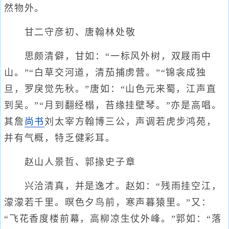
然物外。
甘二守彦初、唐翰林处敬
思颇清僻，甘如：“一标风外树，双屐雨中
山。”“白草交河道，清茄捕虏营。”“锦衾成独
旦，罗戾觉先秋。”唐如：“山色元来蜀，江声直
到吴。”“月到翻经榻，苔缘挂壁琴。”亦是高唱。
其詹
尚书
刘太宰方翰博三公，声调若虎步鸿苑，
并有气概，特乏健彩耳。
赵山人景哲、郭掾史子章
兴洽清真，并是逸才。赵如：“残雨挂空江，
濛濛若千里。暝色夕鸟前，寒声暮猿里。”又：
“飞花香度楼前幕，高柳凉生仗外峰。”郭如：“落