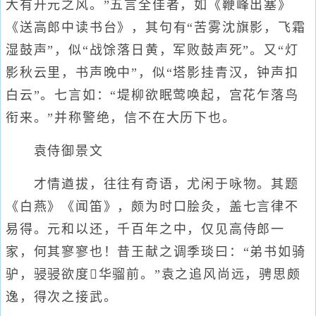
大有开元之风。”五言全佳者，如《鞭峰出塞》
《送高郎中读书台》，其句有“苦雾沈旗影，飞霜
湿鼓声”，似“战馀落日黄，军败鼓声死”。又“灯
影秋云里，书声晚中”，似“塔影挂青汉，钟声扣
白云”。七言如：“堤柳欲眠莺唤起，宫花乍落鸟
衔来。”并称警绝，信不在大历下也。
袁侍御景文
才情遒拔，往往有奇语，尤闲于咏物。其题
《白燕》《闻笛》，颇为时口脍灸，盖七言律不
易得。元和以还，千百年之中，仅见高侍郎一
家，何其寥寥也！昔王献之调季琰曰：“弟书如骑
驴，骎骎欲度华骝前。”袁之追风尚远，骋思颇
逸，得次之接武。