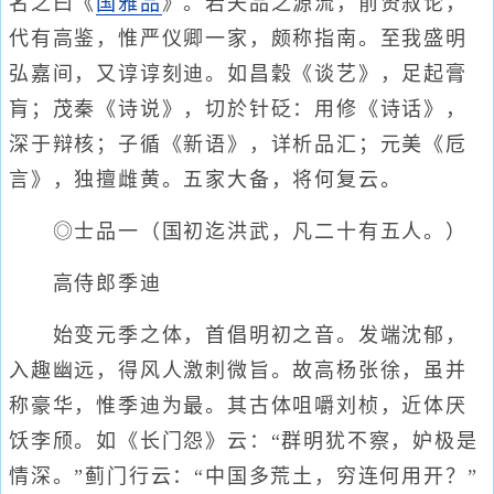
名之曰《
国雅品
》。若夫品之源流，前贤叙论，
代有高鉴，惟严仪卿一家，颇称指南。至我盛明
弘嘉间，又谆谆刻迪。如昌穀《谈艺》，足起膏
肓；茂秦《诗说》，切於针砭：用修《诗话》，
深于辩核；子循《新语》，详析品汇；元美《卮
言》，独擅雌黄。五家大备，将何复云。
◎士品一（国初迄洪武，凡二十有五人。）
高侍郎季迪
始变元季之体，首倡明初之音。发端沈郁，
入趣幽远，得风人激刺微旨。故高杨张徐，虽并
称豪华，惟季迪为最。其古体咀嚼刘桢，近体厌
饫李颀。如《长门怨》云：“群明犹不察，妒极是
情深。”蓟门行云：“中国多荒土，穷连何用开？”