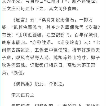
文为小兒。号自称曰“江南才子”，颇不羁慢世。
丘文庄公每屈节下之，其文词多寡味。
《卮言》云：“桑诗如家无儋石，一掷万
钱。”讥其侠而浅也。其乡之先辈偶武孟《岁暮》
有云：“山响鼪鼯啸，江空鹳鹤飞。百年浑潦倒，
底事未能归。”亦称胜语。《送使岭南》云：“七
闽南去路迢迢，五色云中遣使轺。持节好定量天
子命，观风当采野人谣。鹧鸪啼处山将寸，椰子
吹香酒满瓢。记取都门相送日，高秋木落正萧
萧。”颇佳。
《偶偶集》脱此，今识之。
李文正宾之