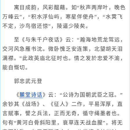
寓目成韵，风彩醖藉。如“秋声两岸叶，晚色
万峰云”，“积水浮仙屿，寒星伴使舟”，“水蓂飞
不定，沙鸟宿还惊”，陵逼少陵矣。
至《与朱千户夜话》云：“瀚海地荒龙驾远，
交河风急雁书沈。微卧愧乏安连策，北望胡天泪
满襟。”此政英庙北征时也。情之发於忠爱不渝，
能自慨切。
郭忠武元登
《
麓堂诗话
》云：“公诗为国朝武臣之冠。”
余钞其《战场》、《征人》二作，平易浑厚，直
言赋事，譬之兵法，正而无奇，循守绳墨者也。
句有“黄河白骨斜阳里，衰草连天战血腥”，将无