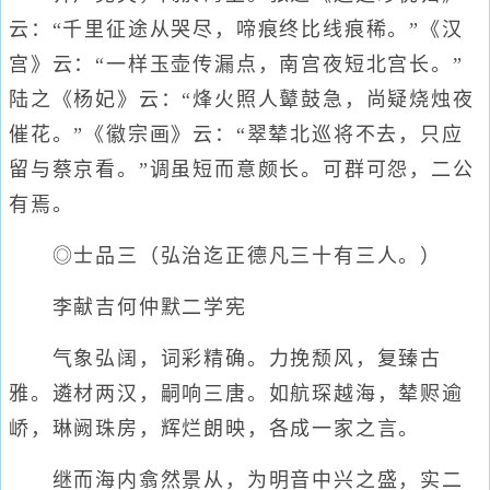
云：“千里征途从哭尽，啼痕终比线痕稀。”《汉
宫》云：“一样玉壶传漏点，南宫夜短北宫长。”
陆之《杨妃》云：“烽火照人鼙鼓急，尚疑烧烛夜
催花。”《徽宗画》云：“翠辇北巡将不去，只应
留与蔡京看。”调虽短而意颇长。可群可怨，二公
有焉。
◎士品三（弘治迄正德凡三十有三人。）
李献吉何仲默二学宪
气象弘阔，词彩精确。力挽颓风，复臻古
雅。遴材两汉，嗣响三唐。如航琛越海，辇赆逾
峤，琳阙珠房，辉烂朗映，各成一家之言。
继而海内翕然景从，为明音中兴之盛，实二