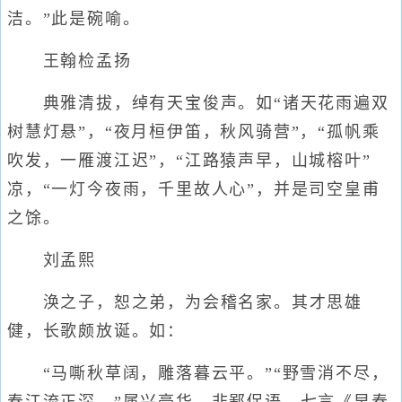
洁。”此是碗喻。
王翰检孟扬
典雅清拔，绰有天宝俊声。如“诸天花雨遍双
树慧灯悬”，“夜月桓伊笛，秋风骑营”，“孤帆乘
吹发，一雁渡江迟”，“江路猿声早，山城榕叶”
凉，“一灯今夜雨，千里故人心”，并是司空皇甫
之馀。
刘孟熙
涣之子，恕之弟，为会稽名家。其才思雄
健，长歌颇放诞。如：
“马嘶秋草阔，雕落暮云平。”“野雪消不尽，