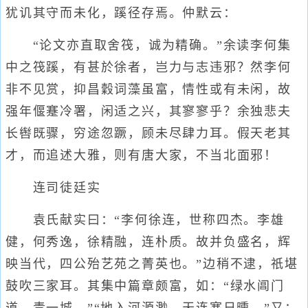
犹讥其守而未化，蹊径存焉。仲默云：
“论文亦直取舍筏，诚为精确。”余读李何集
中之筏蹊，有甚於徐者，岂力与志违邪？然李何
非不见赏，抑昌穀词藻虽富，情性或有未闲，故
强年偃蹇冷署，闲适之兴，其寥寥乎？余独悲夫
长辔既骤，穷途忽蹶，顾未尽肆力耳。假天老其
才，而追述大雅，则有唐大家，不当北面邪！
连司徒廷实
袁氏献实曰：“李何徐连，世称四杰。李雄
健，何秀逸，徐精融，连朴质。故并负盛名，辉
映当代，四公殆艺苑之菁英也。”边稍不逮，祇堪
鼓吹三家耳。其集中篇章颇富，如：“绿水阊门