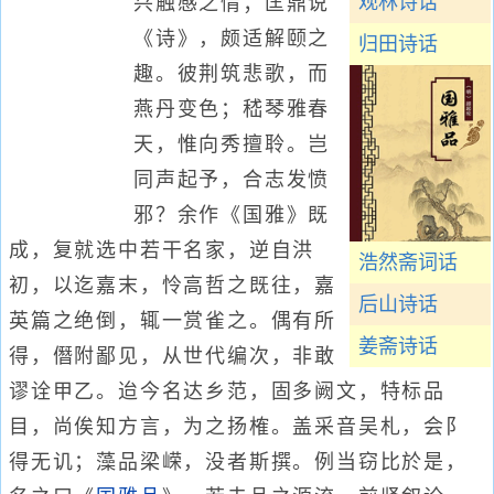
观林诗话
兴触感之情；匡鼎说
《诗》，颇适解颐之
归田诗话
趣。彼荆筑悲歌，而
燕丹变色；嵇琴雅春
天，惟向秀擅聆。岂
同声起予，合志发愤
邪？余作《国雅》既
成，复就选中若干名家，逆自洪
浩然斋词话
初，以迄嘉末，怜高哲之既往，嘉
后山诗话
英篇之绝倒，辄一赏雀之。偶有所
姜斋诗话
得，僭附鄙见，从世代编次，非敢
谬诠甲乙。迨今名达乡范，固多阙文，特标品
目，尚俟知方言，为之扬榷。盖采音吴札，会阝
得无讥；藻品梁嵘，没者斯撰。例当窃比於是，