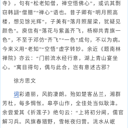
寺》，句有“松老知僧，禅空悟佛心”，或讥其剽
窃韩翃“僧腊”“禅心”语也。昔子卿有“明月照高
楼，想见馀光辉”，子美有“落月照屋梁，犹疑见
颜色”。庾信有“落花与紫盖齐飞，杨柳共青旗一
色”，不至于邓仿“齐飞”“一色”成句，不以为病。
今来义用“老知”“空悟”虚字转妙。余近《题南林
禅院》亦云：“门前流水经行意，湖上青山宴坐
心。”寓目得句，偶与此合，岂有意述古邪？
徐方思文
词
彩遒丽，风韵凄朗。殆如楚客丛兰，湘群
芳杜，每多惆怅。皋亭山作，全佳处当似耿湋。
余尝爱其《折莲子》绝句云：“上将初分阃，儒官
解习兵。风旗春猎野，雪帐夜归营。洮水从岷