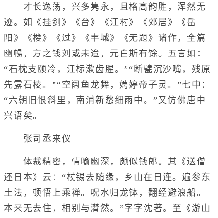
才长逸荡，兴多隽永，且格高韵胜，浑然无
迹。如《挂剑》《台》《江村》《郊居》《岳
阳》《楼》《过》《丰城》《无题》诸作，全篇
幽暢，方之钱刘或未迨，元白斯有馀。五言如：
“石枕支颐冷，江标漱齿腥。”“断甓沉沙嘴，残原
先露石棱。”“空阔鱼龙舞，娉婷帝子灵。”七中：
“六朝旧恨斜里，南浦新愁细雨中。”又仿佛唐中
兴语矣。
张司丞来仪
体裁精密，情喻幽深，颇似钱郎。其《送僧
还日本》云：“杖锡去随缘，乡山在日连。遍参东
土法，顿悟上乘禅。呪水归龙钵，翻经避浪船。
本来无去住，相别与潸然。”字字沈著。至《游山