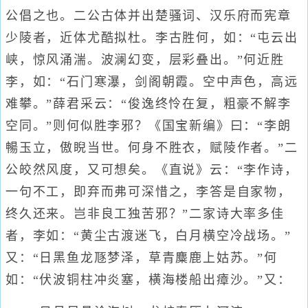
公倡之也。二公古体并出楚骚词、汉乐府而宪章
少陵者，近体尤酷拟杜。李古胜何，如：“屯云出
峡，惊风涌湍。波澜幻变，层彩叠出。”何近胜
李，如：“石门寒瀑，剑阁朝霞。空中声色，高远
难攀。”薛君采云：“俊逸终怜在复，粗豪不解李
空同。”则何似胜李邪？《国宝新编》曰：“李朗
暢玉立，傲睨当世。何身不胜衣，赋陵作者。”二
公皎然风度，又可想矣。《直说》云：“李作诗，
一句不工，即弃而弗可深惜之，李答是自家物，
终久还来。岂非良工独苦邪？”二家诗大率多佳
者，李如：“黄尘古渡迷飞，白月横空冷战场。”
又：“日黑鱼龙豗梦泽，草青麋鹿上姑苏。”何
如：“伏波铜柱冲炎塞，横海楼船出瘴沙。”又：