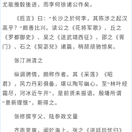
尤能推毂後进，而李何徐诸公作矣。
《卮言》曰：“长沙之於何李，其陈涉之起汉
高乎？“颇善比兴。读公之《花将军歌》、丘之
《罗都御史》、吴之《送武靖西征》、邵之《胥
门》、石之《契苾兒》诸篇，稍颉颃驰惊矣。
张汀洲清之
纵调骋情，颇称作者。其《采莲》《昭
君》，风力丹彩俱备，堪以陶写幽心。至“林叶经
霜尽，河冰近午开”，是前贤未振语。殷璠所谓
“意新理惬”，斯得之。
张修撰亨父、陆参政文量
齐声竞爽，闻於海上。张之《送廷珍忧归》