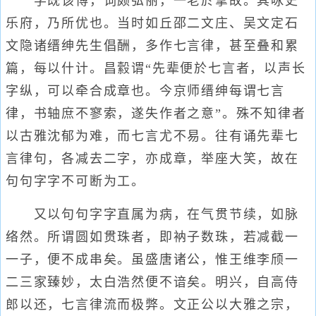
学既该博，词颇弘丽，一老於掌故。其咏史
乐府，乃所优也。当时如丘邵二文庄、吴文定石
文隐诸缙绅先生倡酬，多作七言律，甚至叠和累
篇，每以什计。昌縠谓“先辈便於七言者，以声长
字纵，可以牵合成章也。今京师缙绅每谓七言
律，书轴庶不寥索，遂失作者之意”。殊不知律者
以古雅沈郁为难，而七言尤不易。往有诵先辈七
言律句，各减去二字，亦成章，举座大笑，故在
句句字字不可断为工。
又以句句字字直属为病，在气贯节续，如脉
络然。所谓圆如贯珠者，即衲子数珠，若减截一
一子，便不成串矣。虽盛唐诸公，惟王维李颀一
二三家臻妙，太白浩然便不谙矣。明兴，自高侍
郎以还，七言律流而极弊。文正公以大雅之宗，