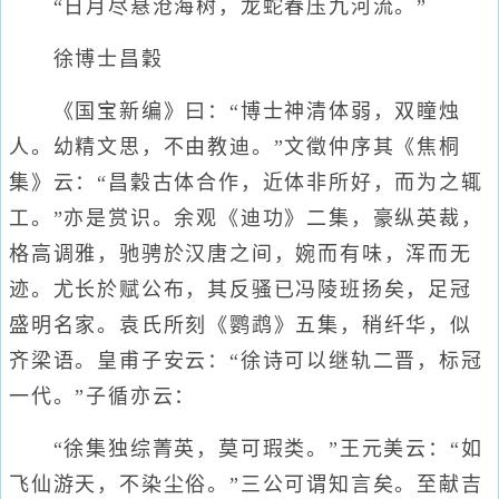
“日月尽悬沧海树，龙蛇春压九河流。”
徐博士昌穀
《国宝新编》曰：“博士神清体弱，双瞳烛
人。幼精文思，不由教迪。”文徵仲序其《焦桐
集》云：“昌穀古体合作，近体非所好，而为之辄
工。”亦是赏识。余观《迪功》二集，豪纵英裁，
格高调雅，驰骋於汉唐之间，婉而有味，浑而无
迹。尤长於赋公布，其反骚已冯陵班扬矣，足冠
盛明名家。袁氏所刻《鹦鹉》五集，稍纤华，似
齐梁语。皇甫子安云：“徐诗可以继轨二晋，标冠
一代。”子循亦云：
“徐集独综菁英，莫可瑕类。”王元美云：“如
飞仙游天，不染尘俗。”三公可谓知言矣。至献吉