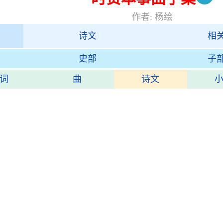
作者: 杨绘
诗文
相
史部
子
词
曲
诗文