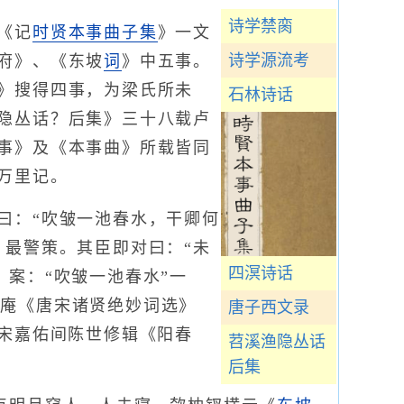
诗学禁脔
《记
时贤本事曲子集
》一文
诗学源流考
府》、《东坡
词
》中五事。
》搜得四事，为梁氏所未
石林诗话
隐丛话？后集》三十八载卢
事》及《本事曲》所载皆同
万里记。
：“吹皱一池春水，干卿何
，最警策。其臣即对曰：“未
四溟诗话
案：“吹皱一池春水”一
花庵《唐宋诸贤绝妙词选》
唐子西文录
。宋嘉佑间陈世修辑《阳春
苕溪渔隐丛话
后集