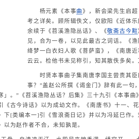
杨元素《本事
曲
》，新会梁先生启超
考之详矣。顾所辑佚文，仅欧阳《近体乐
余续于《苕溪渔隐丛话》、《
敬斋古今黈
见，合为一卷，以见此最古之词话。《渔
绛梦一白衣妇人歌《菩萨蛮》，《南唐近
云云。检他书未见称引，知其散佚多矣。
时贤本事曲子集南唐李国主尝责其臣曰
事？”盖赵公所撰《谒金门》辞有此一句
寒」。”《苕溪渔隐丛话？后集》三十九引《本事曲》
引《古今诗话》以为成幼文作。《南唐书》十一、
》下[类编本一]引《雪浪斋日记》并以为冯延巳作
》以为赵作者不合，未知孰是。