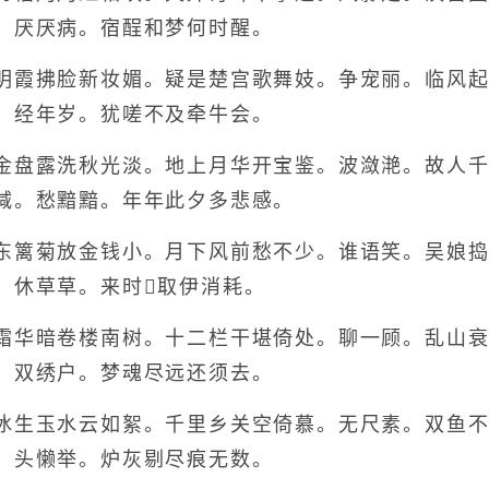
。厌厌病。宿酲和梦何时醒。
霞拂脸新妆媚。疑是楚宫歌舞妓。争宠丽。临风起
。经年岁。犹嗟不及牵牛会。
盘露洗秋光淡。地上月华开宝鉴。波潋滟。故人千
减。愁黯黯。年年此夕多悲感。
篱菊放金钱小。月下风前愁不少。谁语笑。吴娘捣
。休草草。来时取伊消耗。
华暗卷楼南树。十二栏干堪倚处。聊一顾。乱山衰
。双绣户。梦魂尽远还须去。
生玉水云如絮。千里乡关空倚慕。无尺素。双鱼不
。头懒举。炉灰剔尽痕无数。