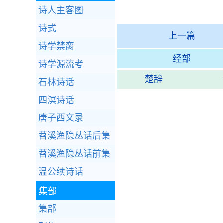
诗人主客图
诗式
上一篇
诗学禁脔
经部
诗学源流考
楚辞
石林诗话
四溟诗话
唐子西文录
苕溪渔隐丛话后集
苕溪渔隐丛话前集
温公续诗话
集部
集部