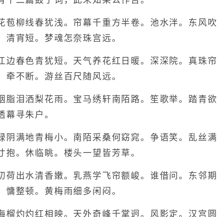
有十二篇鼓子词，此未知果公作否。
苞柳线春犹浅。帘幕千重方半卷。池水泮。东风吹
。清宵短。梦魂怎奈珠宫远。
边春色青犹短。天气养花红日暖。深深院。真珠帘
。牵不断。游丝百尺随风远。
脂泪洒梨花雨。宝马绣轩南陌路。笙歌举。踏青欲
透幕寻朱户。
阴满地青梅小。南陌采桑何窈窕。争语笑。乱丝满
寸抱。休临眺。楼头一望皆芳草。
荷出水清香嫩。乳燕学飞帘额峻。谁借问。东邻期
。慵整顿。黄梅雨细多闲闷。
榴灼灼红相映。天外奇峰千掌迥。风影定。汉宫圆