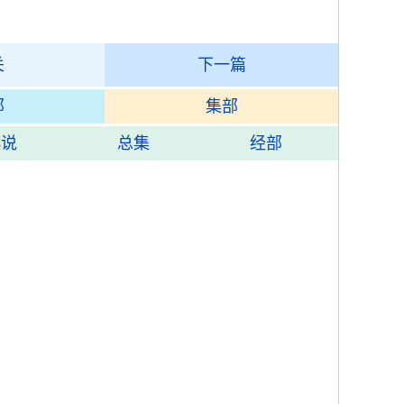
关
下一篇
部
集部
小说
总集
经部