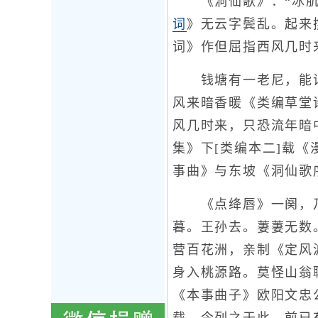
《洞仙歌》：“冰肌玉
词
》无云字鬓乱。起来
词》作但屈指西风几时
钱塘有一老尼，能诵后
风来暗香暖《类编草堂
风几时来，只恐流年暗
集》下[类编本二]载
事曲》与东坡《洞仙歌
《点绛唇》一阕，乃和
暮。王孙去。萋萋无数
营百花洲，亲制《定风
身入桃源路。莫怪山翁
《本事曲子》欧阳文忠