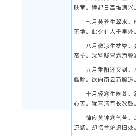
肤莹。睡起日高堆酒兴
七月芙蓉生翠水。明
无地。此夕有人千里外
八月微凉生枕簟。金
帘揜。沈臂疑冒霜潘鬓
九月重阳还又到。东
临眺。欲向南云新鴈道
十月轻寒生晚暮。霜
心苦。犹喜清宵长数鼓
律应黄钟寒气苦。冰
还聚。却忆兽炉追旧处