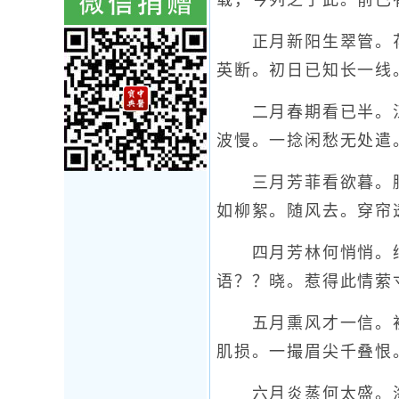
载，今列之于此。前已
正月新阳生翠管。花
英断。初日已知长一线
二月春期看已半。江
波慢。一捻闲愁无处遣
三月芳菲看欲暮。胭
如柳絮。随风去。穿帘
四月芳林何悄悄。绿
语？？晓。惹得此情萦
五月熏风才一信。初
肌损。一撮眉尖千叠恨
六月炎蒸何太盛。海