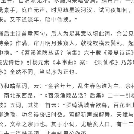
骨，自清凉无汗。水殿风来暗香满。绣帘开、一
携素手，庭户无声，时见疏星渡河汉。试问夜如何
来。又不道流年，暗中偷换。”
主诗首章两句，后人为足其意以填此词。余尝见一
诗余》作满。帘开明月独窥人，欹枕钗横云鬓乱。
中换。”《苕溪渔隐丛话？前集》六十载《漫叟诗话
《漫叟诗话》引杨元素《本事曲》案：《洞仙歌》乃
序》全然不同，当以序为正也。
靖草词，云：“金谷年年，乱生春色谁为主。余花
。南北东西路。”《苕溪渔隐丛话？后集》二十一引
波》五词，其第一首云：“罗绮满城春欲暮，百花洲
聊逸豫，功名得丧归时数。莺解新声蝶解舞。天赋与
公，文章之宗师也。其于小词，尤脍炙人口。有十