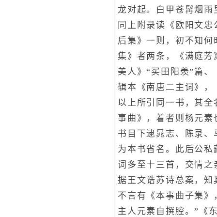
龙对起。白甲苍髯烟雨
同上附录读《欧阳文忠
后集》一则，初不知何
集》者两条，《满庭芳
美人》“买田阳羡”篇
辑本《南唐二主词》，
以上所引同一书，其全
事曲》，着者则杨元素
书目下逮晁志、陈录、
为本书省名。此后公私
词多至十三首，交情之
据王文诰苏诗总案，知
不言有《本事曲子集》
主人元素自撰腔。”《