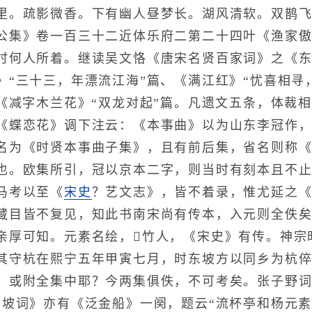
里。疏影微香。下有幽人昼梦长。湖风清软。双鹊飞
公集》卷一百三十二近体乐府二第二十四叶《渔家
时何人所着。继读吴文恪《唐宋名贤百家词》之《
》“三十三，年漂流江海”篇、《满江红》“忧喜相寻
、《减字木兰花》“双龙对起”篇。凡遗文五条，体裁
《蝶恋花》调下注云：《本事曲》以为山东李冠作，
名为《时贤本事曲子集》，且有前后集，省名则称
也。欧集所引，冠以京本二字，则当时有刻本且不
马考以至《
宋史
？艺文志》，皆不着录，惟尤延之
藏目皆不复见，知此书南宋尚有传本，入元则全佚
亲厚可知。元素名绘，竹人，《宋史》有传。神宗
其守杭在熙宁五年甲寅七月，时东坡方以同乡为杭
，或附全集中耶？今两集俱佚，不可考矣。张子野词
东坡词》亦有《泛金船》一阕，题云“流杯亭和杨元