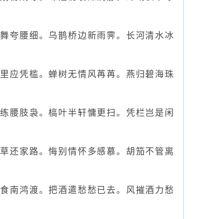
舞夸腰细。乌鹊桥边新雨霁。长河清水冰
里应凭槛。蝉树无情风苒苒。燕归碧海珠
练腰肢袅。槁叶半轩慵更扫。凭栏岂是闲
草还家路。悔别情怀多感慕。胡笳不管离
食南鸿渡。把酒遣愁愁已去。风摧酒力愁