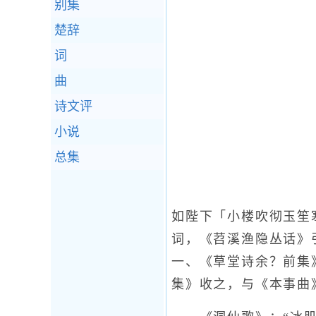
别集
楚辞
词
曲
诗文评
小说
总集
如陛下「小楼吹彻玉笙
词，《苕溪渔隐丛话》
一、《草堂诗余？前集
集》收之，与《本事曲