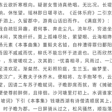
云欲折寒根向。疑谢女雪诗真绝唱。无比况。长堤
饷。休怅望。瑶林即日堪寻访。《近体乐府》二引
于泗上，久留郡中，游南山话旧而作。《满庭芳》：
我自疏狂异趣，君何事、奔走尘凡。流年尽，穷途
林间，笑挽纤纤。莫上孤峰尽处，萦望眼、云海相搀
杨元素《本事曲集》董毅夫名钺，自梓漕得罪归鄱阳
吾固不戚戚而忧，柳氏不能忘怀于进退也。已而欣然
》，东坡嗟叹之，次其韵：“忧喜相寻，风雨过、一
足清欢足。渐粲然、光彩照阶庭，生兰玉。幽梦里
歌汉广，天教夫子休乔木。便相将、左手抱琴书，云
堂，因请二车苏子瞻赋词。子瞻即席而就，寄《摊破
便使尊前醉倒，且徘徊。沙河塘里灯初上。水调谁
东坡词》下引《本事集》钱塘西湖有诗僧清顺居其上
。时子瞻为郡。一日屏骑从过之，松风骚然，顺指落