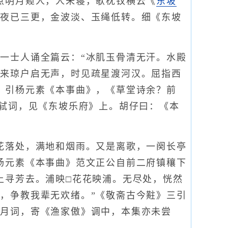
点明月窥人，人未寝，欹枕钗横云《
东坡
，夜已三更，金波淡、玉绳低转。细《东坡
士人诵全篇云：“冰肌玉骨清无汗。水殿
起来琼户启无声，时见疏星渡河汉。屈指西
》引杨元素《本事曲》，《草堂诗余？前
苏轼词，见《东坡乐府》上。胡仔曰：《本
落处，满地和烟雨。又是离歌，一阕长亭
杨元素《本事曲》范文正公自前二府镇穰下
上寻芳去。浦映□花花映浦。无尽处，恍然
，争教我辈无欢绪。”《敬斋古今黈》三引
二月词，寄《渔家傲》调中，本集亦未尝