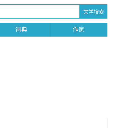
词典
作家