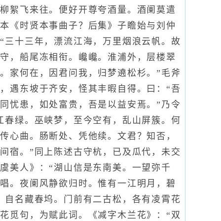
柳絮飞来往。便好开尊夸酒量。酒阑莫遣
京本《时贤本事曲子？后集》子瞻始与刘仲
“三十三年，漂流江海，万里烟浪云帆。故
坐守，船尾冻相衔。巉巉。淮浦外，层楼翠
。家何在，因君问我，归梦遶松杉。”毛斧
，遇东坡于齐安，怪其丰暇自得。曰：“吾
同忧患，如处富贵，吾是以益安焉。”乃令
江春绿。巫峡梦，至今空有，乱山屏簇。何
、传心曲。肠断处、凭他续。文君？知否，
间宿。”同上陈述古守杭，已及瓜代，未交
虞美人》：“湖山信是东南美。一望弥千
家唱。夜阑风静欲归时。惟有一江明月，碧
，自名藏春坞。门前有二古松，各有凌霄花
花觅句，为赋此词。《减字木兰花》：“双