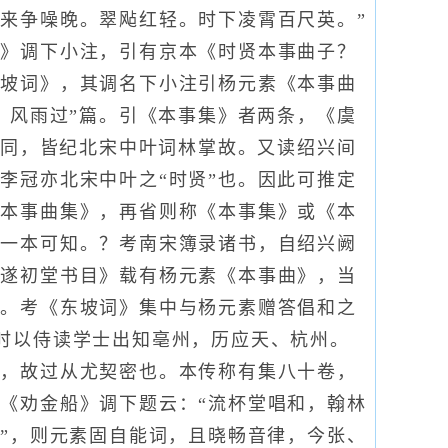
来争噪晚。翠飐红轻。时下凌霄百尺英。”
傲》调下小注，引有京本《时贤本事曲子？
东坡词》，其调名下小注引杨元素《本事曲
，风雨过”篇。引《本事集》者两条，《虞
相同，皆纪北宋中叶词林掌故。又读绍兴间
李冠亦北宋中叶之“时贤”也。因此可推定
《本事曲集》，再省则称《本事集》或《本
止一本可知。？考南宋簿录诸书，自绍兴阙
《遂初堂书目》载有杨元素《本事曲》，当
矣。考《东坡词》集中与杨元素赠答倡和之
时以侍读学士出知亳州，历应天、杭州。
倅，故过从尤契密也。本传称有集八十卷，
《劝金船》调下题云：“流杯堂唱和，翰林
素”，则元素固自能词，且晓畅音律，今张、