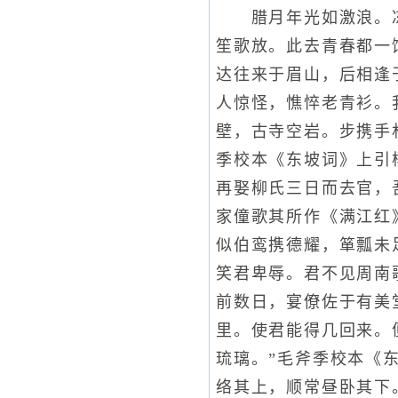
腊月年光如激浪。冻
笙歌放。此去青春都一
达往来于眉山，后相逢
人惊怪，憔悴老青衫。
壁，古寺空岩。步携手
季校本《东坡词》上引
再娶柳氏三日而去官，
家僮歌其所作《满江红
似伯鸾携德耀，箪瓢未
笑君卑辱。君不见周南
前数日，宴僚佐于有美
里。使君能得几回来。
琉璃。”毛斧季校本《
络其上，顺常昼卧其下