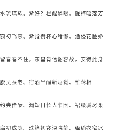
水琉璃软。渐好？栏醒醉眼。陇梅暗落芳
额初飞燕。渐觉衔杯心绪懒。酒侵花脸娇
留春春不住。东皇肯信韶容故。安得此身
腹吴蚕老。宿酒半醒新睡觉。雏莺相
约尝佳酝。漏短日长人乍困。裙腰减尽柔
扇初成咏。珠箔初褰深院静。绛绡衣窄冰