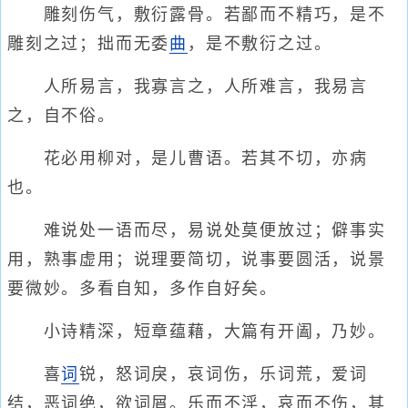
雕刻伤气，敷衍露骨。若鄙而不精巧，是不
雕刻之过；拙而无委
曲
，是不敷衍之过。
人所易言，我寡言之，人所难言，我易言
之，自不俗。
花必用柳对，是儿曹语。若其不切，亦病
也。
难说处一语而尽，易说处莫便放过；僻事实
用，熟事虚用；说理要简切，说事要圆活，说景
要微妙。多看自知，多作自好矣。
小诗精深，短章蕴藉，大篇有开阖，乃妙。
喜
词
锐，怒词戾，哀词伤，乐词荒，爱词
结，恶词绝，欲词屑。乐而不淫，哀而不伤，其