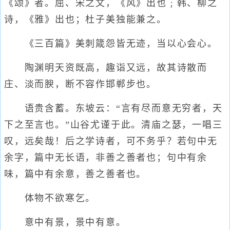
《颂》者。屈、宋之文，《风》出也﹔韩、柳之
诗，《雅》出也；杜子美独能兼之。
《三百篇》美刺箴怨皆无迹，当以心会心。
陶渊明天资既高，趣诣又远，故其诗散而
庄、淡而腴，断不容作邯郸步也。
语贵含蓄。东坡云：“言有尽而意无穷者，天
下之至言也。”山谷尤谨于此。清庙之瑟，一唱三
叹，远矣哉！后之学诗者，可不务乎？若句中无
余字，篇中无长语，非善之善者也；句中有余
味，篇中有余意，善之善者也。
体物不欲寒乞。
意中有景，景中有意。