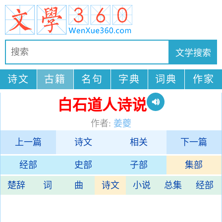
诗文
古籍
名句
字典
词典
作家
白石道人诗说
作者:
姜夔
上一篇
诗文
相关
下一篇
经部
史部
子部
集部
楚辞
词
曲
诗文
小说
总集
经部