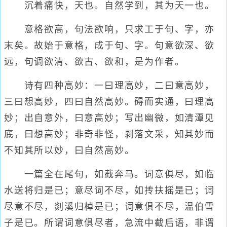
沉着痛快，天也。自然学到，其为天一也。
意格欲高，句法欲响，只求工于句、字，亦
末矣。故始于意格，成于句、字。句意欲深、欲
远，句调欲清、欲古、欲和，是为作者。
诗有四种高妙：一曰理高妙，二曰意高妙，
三曰想高妙，四曰自然高妙。碍而实通，曰理高
妙；出自意外，曰意高妙；写出幽微，如清潭见
底，曰想高妙；非奇非怪，剥落文采，知其妙而
不知其所以妙，曰自然高妙。
一篇全在尾句，如截奔马。词意俱尽，如临
水送将归是已；意尽词不尽，如抟扶摇是已；词
尽意不尽，剡溪归棹是已；词意俱不尽，温伯雪
子是已。所谓词意俱尽者，急流中截后语，非谓