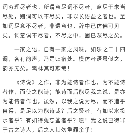
词穷理尽者也。所谓意尽词不尽者，意尽于未当
尽处，则词可以不尽矣，非以长语益之者也。至
如词尽意不尽者，非遗意也，辞中已仿佛可见
矣。词意俱不尽者，不尽之中，固已深尽之矣。
一家之语，自有一家之风味。如乐之二十四
调，各有韵声，乃是归宿处。模仿者语虽似之，
韵亦无矣。鸡林其可欺哉！
《诗说》之作，非为能诗者作也，为不能诗
者作，而使之能诗；能诗而后能尽我之说，是亦
为能诗者作也。虽然，以我之说为尽，而不造乎
自得，是足以为能诗哉？后之贤者，有如以水投
水者乎？有如得兔忘筌者乎？噫！我之说已得罪
于古之诗人，后之人其勿重罪余乎！