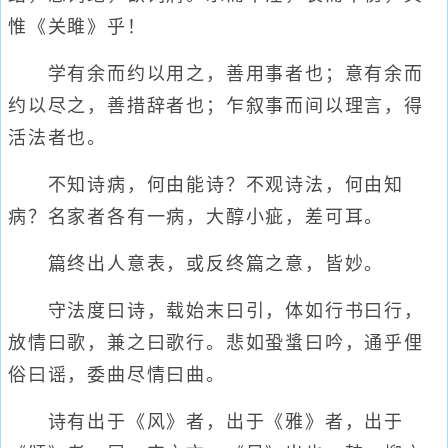
惟《关雎》乎！
学有余而约以用之，善用事者也；意有余而
约以尽之，善措辞者也；乍叙事而间以理言，得
活法者也。
不知诗病，何由能诗？不观诗法，何由知
病？名家者各有一病，大醇小疵，差可耳。
篇终出人意表，或反终篇之意，皆妙。
守法度曰诗，载始末曰引，体如行书曰行，
放情曰歌，兼之曰歌行。悲如蛩螀曰吟，通乎俚
俗曰谣，委曲尽情曰曲。
诗有出于《风》者，出于《雅》者，出于