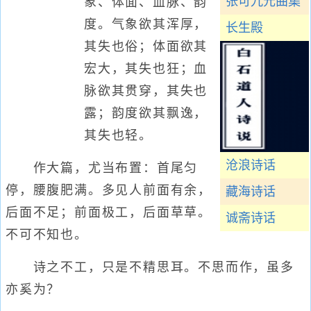
张可九元曲集
象、体面、血脉、韵
度。气象欲其浑厚，
长生殿
其失也俗；体面欲其
宏大，其失也狂；血
脉欲其贯穿，其失也
露；韵度欲其飘逸，
其失也轻。
沧浪诗话
作大篇，尤当布置：首尾匀
停，腰腹肥满。多见人前面有余，
藏海诗话
后面不足；前面极工，后面草草。
诚斋诗话
不可不知也。
诗之不工，只是不精思耳。不思而作，虽多
亦奚为？