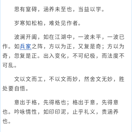
思有窒碍，涵养未至也，当益以学。
岁寒知松柏，难处见作者。
波澜开阖，如在江湖中，一波未平，一波已
作。如
兵家
之阵，方以为正，又复是奇；方以为
奇，忽复是正。出入变化，不可纪极，而法度不
可乱。
文以文而工，不以文而妙，然舍文无妙，胜
处要自悟。
意出于格，先得格也；格出于意，先得意
也。吟咏情性，如印印泥，止乎礼义，贵涵养
也。