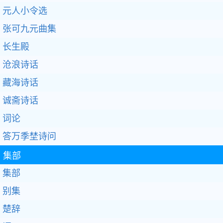
元人小令选
张可九元曲集
长生殿
沧浪诗话
藏海诗话
诚斋诗话
词论
答万季埜诗问
集部
集部
别集
楚辞