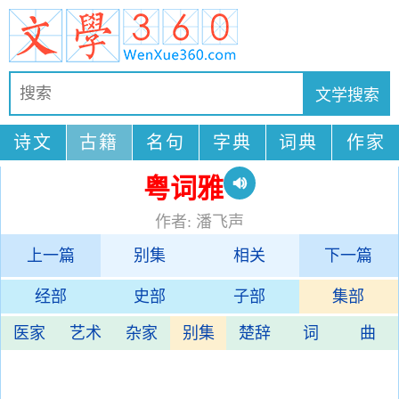
诗文
古籍
名句
字典
词典
作家
粤词雅
作者: 潘飞声
上一篇
别集
相关
下一篇
经部
史部
子部
集部
医家
艺术
杂家
别集
楚辞
词
曲