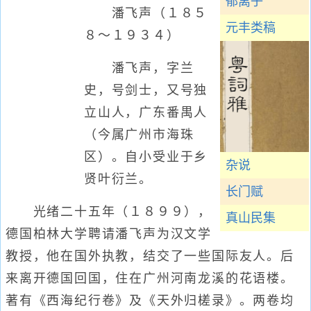
郁离子
潘飞声（１８５
元丰类稿
８～１９３４）
潘飞声，字兰
史，号剑士，又号独
立山人，广东番禺人
（今属广州市海珠
区）。自小受业于乡
杂说
贤叶衍兰。
长门赋
光绪二十五年（１８９９），
真山民集
德国柏林大学聘请潘飞声为汉文学
教授，他在国外执教，结交了一些国际友人。后
来离开德国回国，住在广州河南龙溪的花语楼。
著有《西海纪行卷》及《天外归槎录》。两卷均