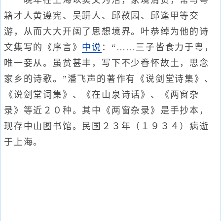
晚年在上海以卖文为活，家境清贫，常与粤
籍才人黄遵宪、吴趼人、邱菽园、邱逢甲等交
游，从而大大开阔了思想境界。叶恭绰为他的诗
文集写的《序言》
中说
：“……三子皆食力于粤，
唯一妾从。虽贫甚丰，写下不少眷怀故土，思念
家乡的诗歌。”潘飞声的著作有《说剑堂诗集》、
《说剑堂词集》、《在山泉诗话》、《两窗杂
录》等近２０种。其中《两窗杂录》是手抄本，
现存中山图书馆。民国２３年（１９３４）病逝
于上海。