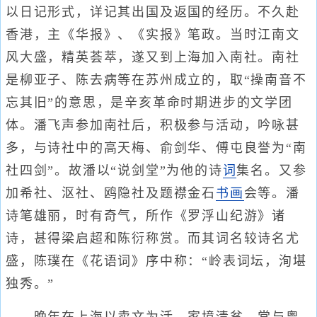
以日记形式，详记其出国及返国的经历。不久赴
香港，主《华报》、《实报》笔政。当时江南文
风大盛，精英荟萃，遂又到上海加入南社。南社
是柳亚子、陈去病等在苏州成立的，取“操南音不
忘其旧”的意思，是辛亥革命时期进步的文学团
体。潘飞声参加南社后，积极参与活动，吟咏甚
多，与诗社中的高天梅、俞剑华、傅屯良誉为“南
社四剑”。故潘以“说剑堂”为他的诗
词
集名。又参
加希社、沤社、鸥隐社及题襟金石
书画
会等。潘
诗笔雄丽，时有奇气，所作《罗浮山纪游》诸
诗，甚得梁启超和陈衍称赏。而其词名较诗名尤
盛，陈璞在《花语词》序中称：“岭表词坛，洵堪
独秀。”