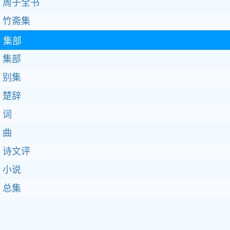
周子全书
竹斋集
集部
集部
别集
楚辞
词
曲
诗文评
小说
总集