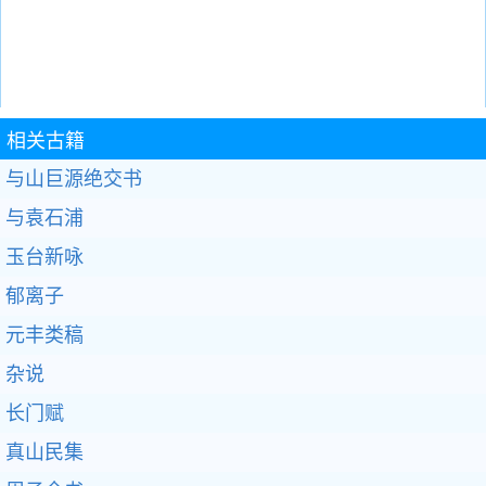
相关古籍
与山巨源绝交书
与袁石浦
玉台新咏
郁离子
元丰类稿
杂说
长门赋
真山民集