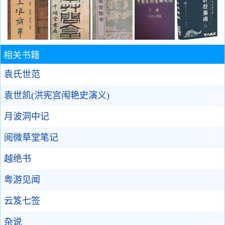
相关书籍
袁氏世范
袁世凯(洪宪宫闱艳史演义)
月波洞中记
阅微草堂笔记
越绝书
粤游见闻
云笈七签
杂说