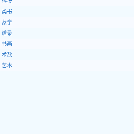
科技
类书
蒙学
谱录
书画
术数
艺术