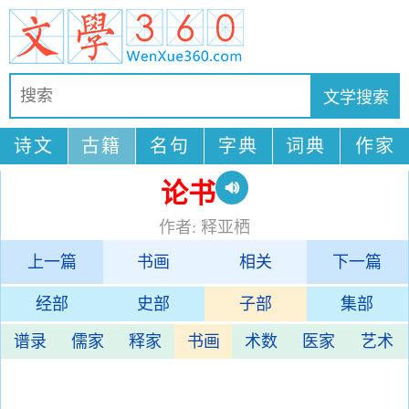
诗文
古籍
名句
字典
词典
作家
论书
作者: 释亚栖
上一篇
书画
相关
下一篇
经部
史部
子部
集部
谱录
儒家
释家
书画
术数
医家
艺术