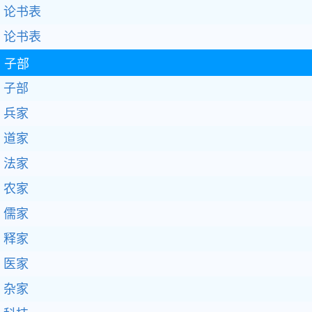
论书表
论书表
子部
子部
兵家
道家
法家
农家
儒家
释家
医家
杂家