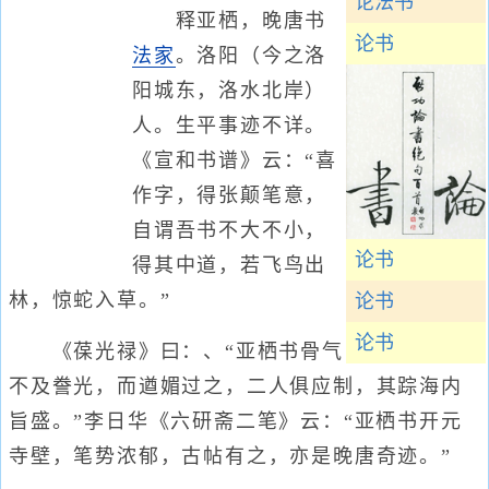
论法书
释亚栖，晚唐书
论书
法家
。洛阳（今之洛
阳城东，洛水北岸）
人。生平事迹不详。
《宣和书谱》云：“喜
作字，得张颠笔意，
自谓吾书不大不小，
论书
得其中道，若飞鸟出
林，惊蛇入草。”
论书
论书
《葆光禄》曰：、“亚栖书骨气
不及誊光，而遒媚过之，二人俱应制，其踪海内
旨盛。”李日华《六研斋二笔》云：“亚栖书开元
寺壁，笔势浓郁，古帖有之，亦是晚唐奇迹。”