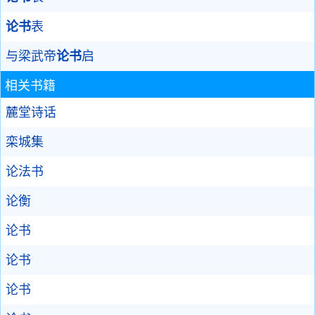
论书
表
与梁武帝
论书
启
相关书籍
麓堂诗话
栾城集
论法书
论衡
论书
论书
论书