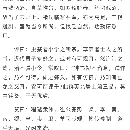
萧散洒落，真草惟命，如罗绮娇春，鹓鸿戏沼，
故当子云之上。褚氏临写右军，亦为高足，丰艳
雕刻，盛为当今所尚，但恨乏自然，功勤精悉
耳。
评曰：虫篆者小学之所宗。草隶者士人之所
尚，近代君子多好之，或时有可观耳。然许靖之
迹，殆不减小令，常叹曰：“钟书初不留意，试作
之，乃不可得。研之弥久，如有仿佛。乃知有画
龙之惑耳，安可厚诬乎?此群英允居上流三品，其
中铨鉴，不无优劣。
赞曰：程邈隶体，崔公篆势，梁、李、蔡、
索、郗、皇、韦、卫，羊习献规，褚传羲制，邈
乎天壤，光阙来裔。