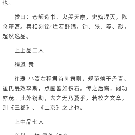
也。
赞曰：仓颉造书、鬼哭天廪，史籀堙灭，陈
仓籍甚。秦相刻铭’烂若舒锦，钟、张、羲、献，
超然逸品。
上上品二人
程邈 隶
崔瑗 小篆右程君首创隶则，规范焕于丹青、
崔氏爰效李斯，点画皆如镌石。传之后裔，阙功
亦茂。此外镌勒，去之无乃藑乎，若校之文章，
则《三都》、《二京》之比也。
上中品七人