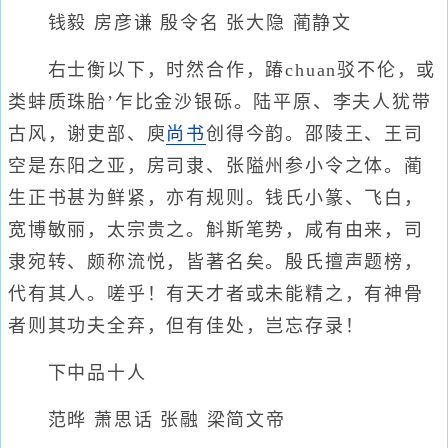
钱毅 房彦谦 殷令名 张大隐 蔺静文
右士衡以下，时然合作，踳chuan驳不伦，或
类蚌质珠胎’乍比金沙银砾。陆平原、李夫人犹带
古风，谢吏部、庾
尚书
创得今韵。邵陵王、王司
空是东阳之亚，房司隶、张隘州参小令之体。蔺
生正书甚为鲜紧，亦有规则。钱氏小篆、飞白，
宽博敏丽，太宗贵之。斛斯笔势，咸有由来，司
隶宛转、颇称流悦，皆著名矣。殷氏擅声题榜，
代有其人。嗟乎！有天才者或未能精之，有神骨
者则其功夫全弃，但有佳处，岂忘存录！
下中品十人
范晔 萧思话 张融 梁简文帝