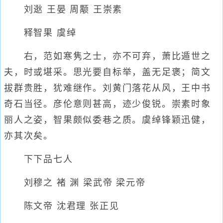
刘逖 王晏 周颙 王崇素
释智果 虞绰
右，范如寒隽之士，亦不可弃，萧比遁世之
夫，时或堪采。思光要自标举，盖无足褒；简文
拔群贵胜，犹难继作。刘黄门落花从风，王中书
奇石当径。彦伦意则甚高，迹少俊锐。崇素时象
丽人之姿，智果颇似委巷之质。虞绰锋颖迅健，
亦其次矣。
下下品七人
刘穆之 褚 渊 梁武帝 梁元帝
陈文帝 沈君理 张正见