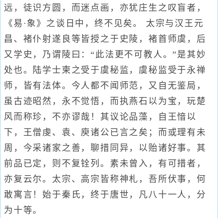
远，徒识方圆，而迷点画，亦犹庄生之叹盲者，
《易·象》之谈日中，终不见矣。 太宗与汉王元
昌、褚仆射遂良等皆授之于史陵，褚首师虞，后
又学史，乃谓陵曰：“此法更不可教人。”是其妙
处也。陆学士柬之受于虞秘监，虞秘监受于永禅
师，皆有法体。今人都不闻师范，又自无鉴局，
虽古迹昭然，永不觉悟，而执燕石以为宝，玩楚
风而称珍，不亦谬哉！其议论品藻，自王愔以
下，王僧虔、袁、庾诸公已言之矣；而或理有未
周，今采诸家之善，聊措同异，以贻诸好事。其
前品已定，则不复铨列。素未曾入，有可措者，
亦复云尔。太宗、高宗皆称神札，吾所伏事，何
敢寓言！始于秦氏，终于唐世，凡八十一人，分
为十等。