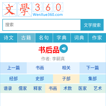
诗文
古籍
名句
字典
词典
作家
书后品
作者: 李嗣真
上一篇
书画
相关
下一篇
经部
史部
子部
集部
谱录
儒家
释家
书画
术数
医家
艺术