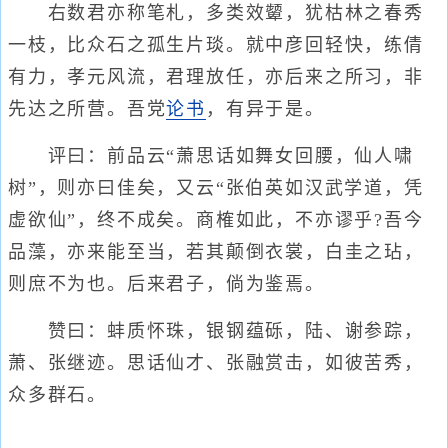
右数君亦称笔札，多类效颦，犹枯林之春秀
一枝，比众石之孤生片琰。就中彦回轻快，练倩
有力，孝元风流，君理放任，亦后来之所习，非
先达之所营。吾党
论书
，有异于是。
评曰：前品云“萧思话如舞女回腰，仙人啸
树”，则亦曰佳矣，又云“张伯英如汉武学道，凭
虚欲仙”，终不成矣。商榷如此，不亦谬乎?吾今
品藻，亦来能至当，若其颠倒衣裳，白圭之玷，
则庶不为也。后来君子，倘为鉴焉。
赞曰：蚌质怀珠，银钢蕴砾，陆、谢参踪，
萧、张继迹。思话仙才、张融赏击，如彼苦秀，
众多群石。