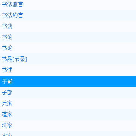
书法雅言
书法约言
书诀
书论
书论
书品[节录]
书述
子部
子部
兵家
道家
法家