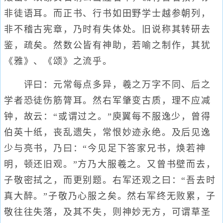
非徒语耳。而正书、行书如田野学士越参朝列，
非不稽古宪章，乃时有失体处。旧说称其转研去
鉴，疏矣。然数公皆有神助，若喻之制作，其犹
《雅》、《颂》之流乎。
评曰：元常每点多异，羲之万字不同、后之
学者恐徒伤筋膂耳。然右军肇变古质，理不应减
钟，故云：“或谓过之。”庾翼每不服逸少，曾得
伯英十纸，丧乱遗失，常恨妙迹永绝。及后见逸
少与亮书，乃曰：“今见足下答家兄书，焕若神
明，顿还旧观。”方乃大服羲之。又曾书壁而去，
子敬密拭之，而更别题。右军还观之曰：“吾去时
真大醉。”子敬乃心服之矣。然右军终无败累，子
敬往往失落，及其不失，则神妙无方，可谓草圣