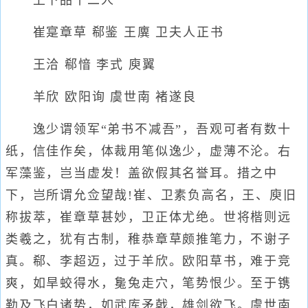
上下品十二人
崔寔章草 郗鉴 王廙 卫夫人正书
王洽 郗愔 李式 庾翼
羊欣 欧阳询 虞世南 褚遂良
逸少谓领军“弟书不减吾”，吾观可者有数十
纸，信佳作矣，体裁用笔似逸少，虚薄不沦。右
军藻鉴，岂当虚发！盖欲假其名誉耳。措之中
下，岂所谓允佥望哉!崔、卫素负高名，王、庾旧
称拔萃，崔章草甚妙，卫正体尤绝。世将楷则远
类羲之，犹有古制，稚恭章草颇推笔力，不谢子
真。郗、李超迈，过于羊欣。欧阳草书，难于竞
爽，如旱蛟得水，毚兔走穴，笔势恨少。至于镌
勒及飞白诸势，如武库矛戟，雄剑欲飞。虞世南