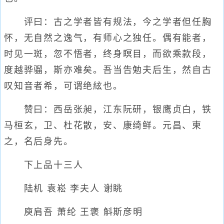
评曰：古之学者皆有规法，今之学者但任胸
怀，无自然之逸气，有师心之独任。偶有能者，
时见一斑，忽不悟者，终身瞑目，而欲乘款段，
度越骅骝，斯亦难矣。吾当告勉夫后生，然自古
叹知音者希，可谓绝絃也。
赞曰：西岳张昶，江东阮研，银鹰贞白，铁
马桓玄，卫、杜花散，安、康绮鲜。元昌、柬
之，名后身先。
下上品十三人
陆机 袁崧 李夫人 谢眺
庾肩吾 萧纶 王褒 斛斯彦明