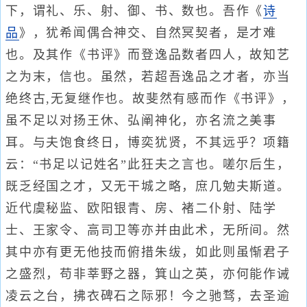
下，谓礼、乐、射、御、书、数也。吾作《
诗
品
》，犹希闻偶合神交、自然冥契者，是才难
也。及其作《书评》而登逸品数者四人，故知艺
之为末，信也。虽然，若超吾逸品之才者，亦当
绝终古,无复继作也。故斐然有感而作《书评》，
虽不足以对扬王休、弘阐神化，亦名流之美事
耳。与夫饱食终日，博奕犹贤，不其远乎？项籍
云：“书足以记姓名”此狂夫之言也。嗟尔后生，
既乏经国之才，又无干城之略，庶几勉夫斯道。
近代虞秘监、欧阳银青、房、褚二仆射、陆学
士、王家令、高司卫等亦并由此术，无所间。然
其中亦有更无他技而俯措朱绂，如此则虽惭君子
之盛烈，苟非莘野之器，箕山之英，亦何能作诫
凌云之台，拂衣碑石之际邪！今之驰骛，去圣逾