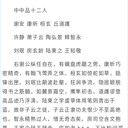
中中品十二人
谢安 康昕 桓玄 丘道護
许静 萧子云 陶弘景 释智永
刘珉 房玄龄 陆柬之 王知敬
右谢公纵任自在，有螭盘虎踞之势。康昕巧
密精奇，有翰飞莺弄之体。桓玄如惊蛇如草，銛
锋出匣。刘珉比颠波赴壑，狂涧争流。隐居颖脱
得书之筋髓，如麓景霜空，鹰隼初击。道護谬登
高品迹乃浮澷。陆柬之学虞草体用笔则青出于
蓝。故非子云之徒，子云正隶功夫恨少不至高绝
也。智永精熟过人，惜无奇态矣。房司空含文抱