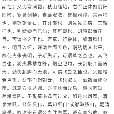
斯在；又比寒涧豁，秋山磋峨。右军正体如阴阳
四时，寒暑调畅，岩廊宏敞，簪裾肃穆。其声鸣
也，则铿锵金石；其芬郁也，则氤氲兰麝，其难
征也，则缥缈而已仙；其可觌也，则昭彰而在
目。可谓书之圣也。若草、行杂体，如清风出
袖，明月入怀，瑾瑜烂而五色，黼绣摛其七采，
故使离朱丧明，子斯失听，可谓草之圣也。其飞
白也，犹夫雾繫卷舒，烟空照灼，长剑耿介而倚
天，劲矢超腾而无地，可谓飞白之仙也。又如松
岩点黛，蓊郁而起朝云；飞泉漱玉，洒散而成暮
雨。既离方以遁圆，亦非丝而异帛，趣长笔短，
差难缕陈。子敬草书逸气过父，如丹穴风舞，清
泉龙跃，倏忽变化，莫知所自’或蹴海移山，翻涛
簸岳。故谢安石谓公当胜右军，诚有害名教，亦