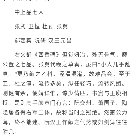
中上品七人
张昶 卫恒 杜预 张翼
郗嘉宾 阮研 汉王元昌
右文舒《西岳碑》但觉妍冶，殊无骨气，庾
公置之七品。张翼代羲之草奏，虽曰“小人几乎乱
真。“更乃编之乙科，泾渭混淆，故难品会。至于
卫、杜之笔，流传多矣，纵任轻巧，流转风媚。
刚健有余，便娟详惟，谅少俦匹，书賔与王庾相
捋。是则高手颜黄门有言：阮交州、萧国子、陶
隐居各得右军二体，故称当时之冠绝。然萧公力
薄，终不能逮。阮汉王作献之气势或如剑舞往往
胜几。