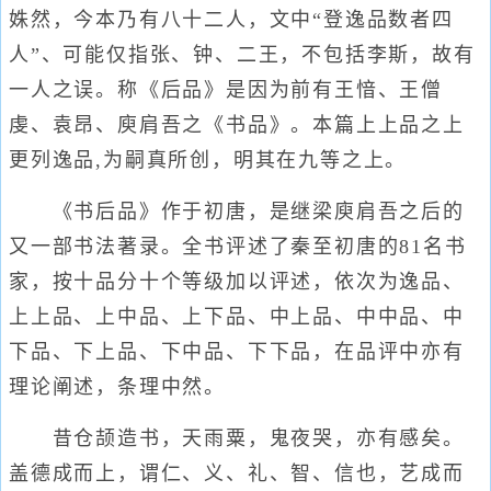
姝然，今本乃有八十二人，文中“登逸品数者四
人”、可能仅指张、钟、二王，不包括李斯，故有
一人之误。称《后品》是因为前有王愔、王僧
虔、袁昂、庾肩吾之《书品》。本篇上上品之上
更列逸品,为嗣真所创，明其在九等之上。
《书后品》作于初唐，是继梁庾肩吾之后的
又一部书法著录。全书评述了秦至初唐的81名书
家，按十品分十个等级加以评述，依次为逸品、
上上品、上中品、上下品、中上品、中中品、中
下品、下上品、下中品、下下品，在品评中亦有
理论阐述，条理中然。
昔仓颉造书，天雨粟，鬼夜哭，亦有感矣。
盖德成而上，谓仁、义、礼、智、信也，艺成而