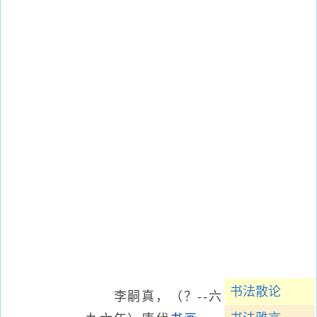
书法散论
李嗣真，（？--六