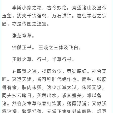
李斯小篆之精，古今妙绝。秦望诸山及皇帝
玉玺，犹夫千钧强弩，万石洪钟。岂徒学者之宗
匠，亦是传国之遗宝。
张芝章草。
钟繇正书。 王羲之三体及飞白。
王献之草、行书，半草行书。
右四贤之迹，扬庭效伎，策勋底绩。神合契
匠。冥运天矩，皆可称旷代绝作也。而钟、张筋
骨有余，肤肉未赡，逸少加减太过，朱粉无设，
同夫披云睹日，芙蓉出水，求其盛美，难以备
诸。然伯英章草似春虹饮涧，落霞浮浦；又似沃
雾沾濡，繁霜摇落。元常正隶如郊庙既陈，俎豆