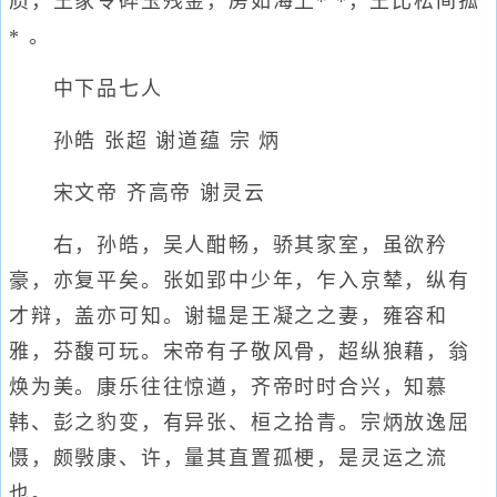
质，王家令碎玉残金，房如海上* *，王比松间孤
* 。
中下品七人
孙皓 张超 谢道蕴 宗 炳
宋文帝 齐高帝 谢灵云
右，孙皓，吴人酣畅，骄其家室，虽欲矜
豪，亦复平矣。张如郢中少年，乍入京辇，纵有
才辩，盖亦可知。谢韫是王凝之之妻，雍容和
雅，芬馥可玩。宋帝有子敬风骨，超纵狼藉，翁
焕为美。康乐往往惊遒，齐帝时时合兴，知慕
韩、彭之豹变，有异张、桓之拾青。宗炳放逸屈
慑，颇斅康、许，量其直置孤梗，是灵运之流
也。