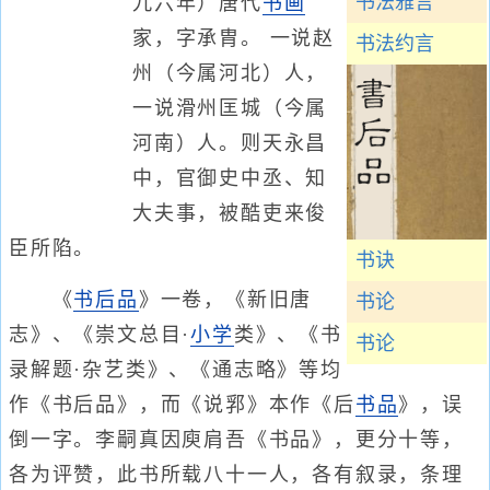
书法雅言
九六年）唐代
书画
家，字承胄。 一说赵
书法约言
州（今属河北）人，
一说滑州匡城（今属
河南）人。则天永昌
中，官御史中丞、知
大夫事，被酷吏来俊
臣所陷。
书诀
《
书后品
》一卷，《新旧唐
书论
志》、《崇文总目·
小学
类》、《书
书论
录解题·杂艺类》、《通志略》等均
作《书后品》，而《说郛》本作《后
书品
》，误
倒一字。李嗣真因庾肩吾《书品》，更分十等，
各为评赞，此书所载八十一人，各有叙录，条理