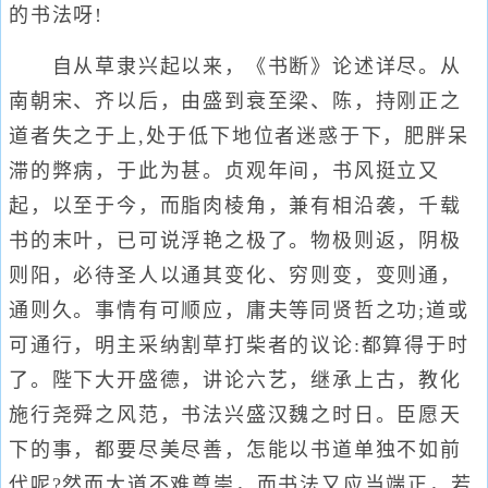
的书法呀!
自从草隶兴起以来，《书断》论述详尽。从
南朝宋、齐以后，由盛到衰至梁、陈，持刚正之
道者失之于上,处于低下地位者迷惑于下，肥胖呆
滞的弊病，于此为甚。贞观年间，书风挺立又
起，以至于今，而脂肉棱角，兼有相沿袭，千载
书的末叶，已可说浮艳之极了。物极则返，阴极
则阳，必待圣人以通其变化、穷则变，变则通，
通则久。事情有可顺应，庸夫等同贤哲之功;道或
可通行，明主采纳割草打柴者的议论:都算得于时
了。陛下大开盛德，讲论六艺，继承上古，教化
施行尧舜之风范，书法兴盛汉魏之时日。臣愿天
下的事，都要尽美尽善，怎能以书道单独不如前
代呢?然而大道不难尊崇，而书法又应当端正，若