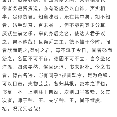
录异，顿越数朝，是知君臣之间，荣辱相及也。
帝者务遵贤贵道，亦有邀虚誉以自饰，声实相
半，足称贤君。知道味者，乐在其中矣，如不知
者，妨手观赏，百未减一，但不能割其少分耳。
厌饫生前之乐，辜负身后之名，使达人君子议
之，岂不惑哉！且尧舜之主，德不被于今时，闻
者欣而戴之;桀纣之君，毒不流于今日，闻者怒而
怨之。名固不可不存，德固不可不立，当今圣化
洋溢，四海晏然，俗且还淳，书未返朴。今之书
者，背古名迹，岂有同乎?视昔观今，足为龟镜，
可以目击。夫物芸芸，各归其根，复本之谓也。
书复于本，上则注于自然，次则归乎篆籀，又其
次者，师于钟、王。夫学钟、王，尚不继虞、
褚，况冗冗者哉！