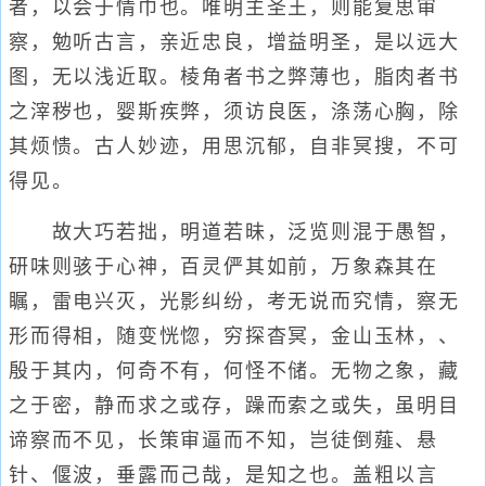
者，以会于情巾也。唯明主圣王，则能复思审
察，勉听古言，亲近忠良，增益明圣，是以远大
图，无以浅近取。棱角者书之弊薄也，脂肉者书
之滓秽也，婴斯疾弊，须访良医，涤荡心胸，除
其烦愦。古人妙迹，用思沉郁，自非冥搜，不可
得见。
故大巧若拙，明道若昧，泛览则混于愚智，
研味则骇于心神，百灵俨其如前，万象森其在
瞩，雷电兴灭，光影纠纷，考无说而究情，察无
形而得相，随变恍惚，穷探杳冥，金山玉林，、
殷于其内，何奇不有，何怪不储。无物之象，藏
之于密，静而求之或存，躁而索之或失，虽明目
谛察而不见，长策审逼而不知，岂徒倒薤、悬
针、偃波，垂露而己哉，是知之也。盖粗以言