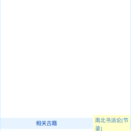
南北书派论[节
相关古籍
录]