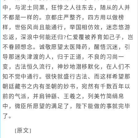
中，与泥土同黑，狂悖之人往东去，随从的人并
不都是一样的。京都庄严整齐，四方用以做榜
样，世俗风尚且能通行，举国相仿效，迷恋悠游
忘返，深浪中何能还归?仁爱覆被养育如己子，岂
不眷顾想念。诚敬愿望太医降药，醒悟沉迷，引
导那迷失津渡的人，归于正道，不良的习尚一
变，古法恒久流行，神妙地潜移默化，在人们不
知不觉中通行。很快就盛行古法、而这样希望那
朝廷藏书之内有圣朝的妙书，宛然有千数百年以
前的气派，并肩钟繇、王羲之，列美竹简绢帛
中，微臣所愿望的满足了，陛下能做的事就完毕
了。
[原文]