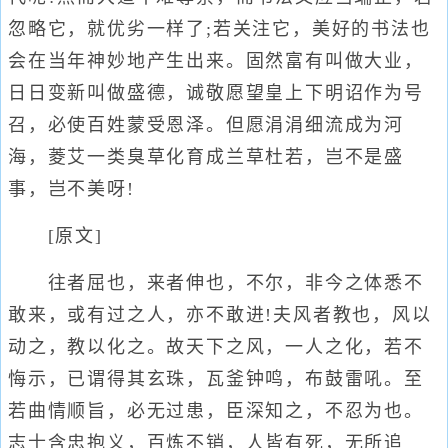
忽略它，就优劣一样了;若关注它，美好的书法也
会在当年神妙地产生出来。固然富有叫做大业，
日日变新叫做盛德，诚敬愿望皇上下明诏作为号
召，必使百姓蒙受恩泽。但愿涓涓细流成为河
海，菱艾一类臭草化育成兰草杜若，岂不是盛
事，岂不美呀!
[原文]
往者屈也，来者伸也，不尔，非今之体悉不
敢来，或有过之人，亦不敢进!夫风者教也，风以
动之，教以化之。故天下之风，一人之化，若不
悔示，已谓得其玄珠，瓦釜钟鸣，布鼓雷吼。至
若曲情顺旨，必无过患，臣深知之，不忍为也。
志士含忠抱义，百炼不销，人皆有死，无所追