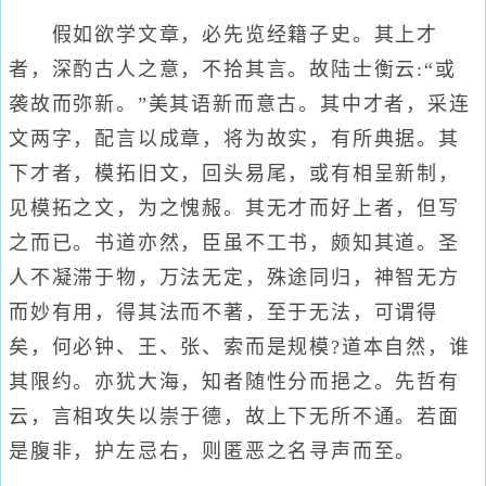
假如欲学文章，必先览经籍子史。其上才
者，深酌古人之意，不拾其言。故陆士衡云:“或
袭故而弥新。”美其语新而意古。其中才者，采连
文两字，配言以成章，将为故实，有所典据。其
下才者，模拓旧文，回头易尾，或有相呈新制，
见模拓之文，为之愧赧。其无才而好上者，但写
之而已。书道亦然，臣虽不工书，颇知其道。圣
人不凝滞于物，万法无定，殊途同归，神智无方
而妙有用，得其法而不著，至于无法，可谓得
矣，何必钟、王、张、索而是规模?道本自然，谁
其限约。亦犹大海，知者随性分而挹之。先哲有
云，言相攻失以崇于德，故上下无所不通。若面
是腹非，护左忌右，则匿恶之名寻声而至。