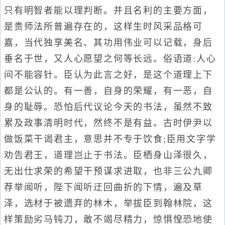
只有明智者能以理判断。并且名利的主要方面，
是贵师法所普遍存在的，这样生时风采品格可
嘉，当代独享美名、其功用伟业可以记载，身后
垂名于世，又人心愿望之何等长远。俗语道:人心
间不能容针。臣认为此言之好，是这个道理上下
都是公认的。有一善，自身的荣耀，有一恶，自
身的耻辱。恐怕后代议论今天的书法，虽然不致
累及政事清明时代，然终不是有益。古时伊尹以
做饭菜干谒君主，意思并不专于饮食;臣用文字学
劝告君王，道理岂止于书法。臣栖身山泽很久，
无出仕求荣的希望干预谋求进取，也非三公九卿
荐举闻听，陛下闻听迂回曲折的下情，遍及草
泽，选材于被遗弃的林木，举拔臣到翰林院，这
样策励劣马钝刀，敢不竭尽精力，惊惧惶恐地使