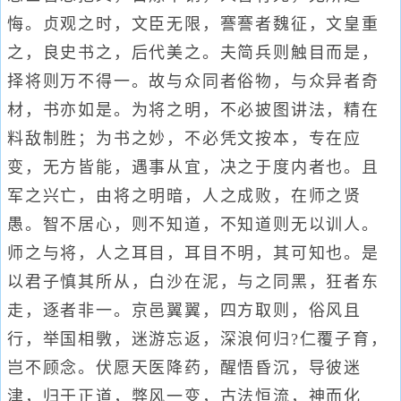
悔。贞观之时，文臣无限，謇謇者魏征，文皇重
之，良史书之，后代美之。夫简兵则触目而是，
择将则万不得一。故与众同者俗物，与众异者奇
材，书亦如是。为将之明，不必披图讲法，精在
料敌制胜；为书之妙，不必凭文按本，专在应
变，无方皆能，遇事从宜，决之于度内者也。且
军之兴亡，由将之明暗，人之成败，在师之贤
愚。智不居心，则不知道，不知道则无以训人。
师之与将，人之耳目，耳目不明，其可知也。是
以君子慎其所从，白沙在泥，与之同黑，狂者东
走，逐者非一。京邑翼翼，四方取则，俗风且
行，举国相斆，迷游忘返，深浪何归?仁覆子育，
岂不顾念。伏愿天医降药，醒悟昏沉，导彼迷
津，归于正道，弊风一变，古法恒流，神而化