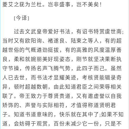
菱艾之莸为兰杜。岂非盛事，岂不美矣！
[今译]
过去文武皇帝爱好书法，有诏书特赏虞世南;
当时又有欧阳询、褚遂良、陆柬之等人，有的超
越世俗的气概遒劲挺拔，有的高雅的风度温厚善
良，柔和就婉丽美好现姿态，刚节就坚决果断执
守节操，传扬名声飞腾气势，此四子而己。虽然
人已去世，而书法才显耀美迹，考核贤能辑录奇
异，顿时超越数朝，由此知道君臣之间荣辱相关
联了。帝王致力于尊贤贵道，又有邀虚誉以自我
矫饰的、声誉与实际相符，才值得称道贤明君
子。知道书道意味的，快乐就在其中了;如果不知
道，会妨碍于观赏，百份未减少它一份，只是不