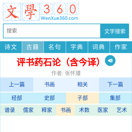
诗文
古籍
名句
字典
词典
作家
评书药石论（含今译）
作者: 张怀瓘
上一篇
书画
相关
下一篇
经部
史部
子部
集部
谱录
儒家
释家
书画
术数
医家
艺术