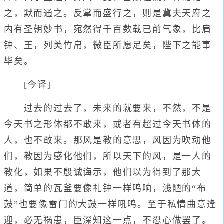
之，默而通之。反掌而盛行之，则是冀夫天府之
内有圣朝妙书，宛然得千百数载已前气象，比肩
钟、王，列美竹帛，微臣所愿足矣，陛下之能事
毕矣。
[今译]
过去的过去了，未来的就要来，不然，不是
今天书之形体都不敢来，或者有超过今天书体的
人，也不敢来。那风是教的意思，风因为吹动他
们，教因为感化他们，所以天下的风，是一人的
教化，如果不殷诚诲示，他们以为得到了那大
道，简单的瓦釜要像礼钟一样鸣响，浅陋的“布
鼓”也要像雷门的大鼓一样吼鸣。至于私情曲意逢
迎，必无祸患，臣深知这一点，不忍心做罢了。