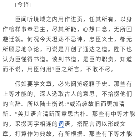
[今译]
臣闻听境域之内用作进贡，任其所有，以身
作榜样事奉君主，尽其所能，心想口念，无所回
避迁就。何况今天坦荡不忌讳，忠臣义士，都无
所顾忌地争论，可说是开创了通达之道。陛下也
认为臣懂得书道。谈到书道，是臣的职责，知道
而不说，用臣何用?臣之所言，不敢不尽。
假如要学文章，必先阅览经藉子史。那些有
上等才能的，深人选取古人的意思，不拾掇他们
的言辞。所以陆士衡说:“或沿袭故旧而更加清
新。”美其语言清新而意思古朴。那些有中等才能
的，采掇两字相连的
词
语，搭配言词以形成文
章，打算作为典故，有所根据。那些有下等才能