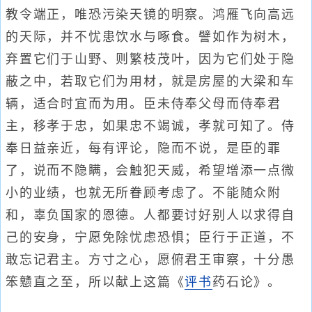
教令端正，唯恐污染天镜的明察。鸿雁飞向高远
的天际，并不忧患饮水与啄食。譬如作为树木，
弃置它们于山野、则繁枝茂叶，因为它们处于隐
蔽之中，若取它们为用材，就是房屋的大梁和车
辆，适合时宜而为用。臣未侍奉父母而侍奉君
主，移孝于忠，如果忠不竭诚，孝就可知了。侍
奉日益亲近，每有评论，隐而不说，是臣的罪
了，说而不隐瞒，会触犯天威，希望增添一点微
小的业绩，也就无所眷顾考虑了。不能随众附
和，辜负国家的恩德。人都要讨好别人以求得自
己的安身，宁愿免除忧虑恐惧；臣行于正道，不
敢忘记君主。方寸之心，愿俯君王审察，十分愚
笨戆直之至，所以献上这篇《
评书
药石论》。