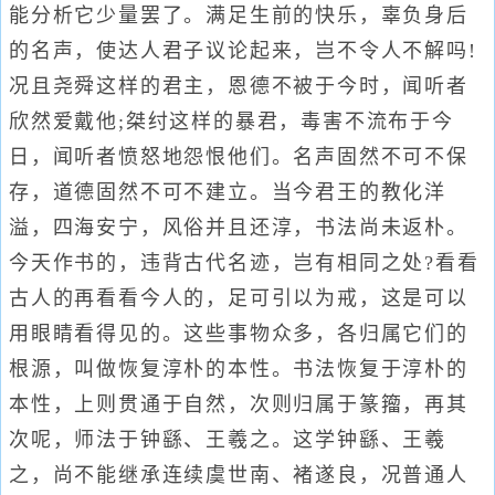
能分析它少量罢了。满足生前的快乐，辜负身后
的名声，使达人君子议论起来，岂不令人不解吗!
况且尧舜这样的君主，恩德不被于今时，闻听者
欣然爱戴他;桀纣这样的暴君，毒害不流布于今
日，闻听者愤怒地怨恨他们。名声固然不可不保
存，道德固然不可不建立。当今君王的教化洋
溢，四海安宁，风俗并且还淳，书法尚未返朴。
今天作书的，违背古代名迹，岂有相同之处?看看
古人的再看看今人的，足可引以为戒，这是可以
用眼睛看得见的。这些事物众多，各归属它们的
根源，叫做恢复淳朴的本性。书法恢复于淳朴的
本性，上则贯通于自然，次则归属于篆籀，再其
次呢，师法于钟繇、王羲之。这学钟繇、王羲
之，尚不能继承连续虞世南、褚遂良，况普通人