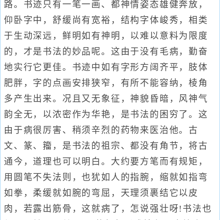
路。书迹只有一笔一画、都神情姿态雄健奔放，
仰卧字中，舒缓尚有宽裕，结构字体峻秀，相类
于生动深远，鲜明如有神明，以难以意料为限度
的，才是书法的妙品呢。这由于没有毛病，勤奋
地实行它更佳。书迹中如有字形方阔齐平，肢体
肥胖，字的点画安排狭窄，有所不能容纳，棱角
多产生出来。况且又无象征，神貌昏暗，风神气
韵全无，以浓密作为华艳，是书法的困穷了。这
由于病很厉害、稍须辛烈的药物来医治他。古
文、篆、籀，是书法的祖宗、都没有角节，将古
通今，道理也可以明白。大约要方笔而有规矩，
用圆笔不失法则，也犹如人的指腕，缩就如指弯
如拳，柔缓就如腕的弯屈，天理须裹结它以皮
肉，若露出筋骨，这就病了，怎说强壮呀!书法也