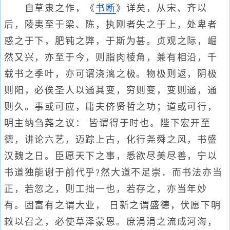
自草隶之作，《
书断
》详矣，从宋、齐以
后，陵夷至于梁、陈，执刚者失之于上，处卑者
惑之于下，肥钝之弊，于斯为甚。贞观之际，崛
然又兴，亦至于今，则脂肉棱角，兼有相沿，千
载书之季叶，亦可谓浇漓之极。物极则返，阴极
则阳，必俟圣人以通其变，穷则变，变则通，通
则久。事或可应，庸夫侪贤哲之功；道或可行，
明主纳刍荛之议： 皆谓得于时也。陛下宏开至
德，讲论六艺，迈踪上古，化行尧舜之风，书盛
汉魏之日。臣愿天下之事，悉欲尽美尽善，宁以
书道独能谢于前代乎?然大道不足崇．而书法亦当
正，若忽之，则工拙一也，若存之，亦当年妙
有。固富有之谓大业， 日新之谓盛德，伏愿下明
敕以召之，必使草泽蒙恩。庶涓涓之流成河海，