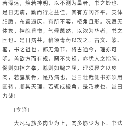
若深远，焕若神明，以不测为量者，书之妙也。
是日无病，勤而行之益佳。其有方阔齐平，支体
肥腯，布置逼仄，有所不容，棱角且形。况复无
体象，神貌昏懵，气候蔑然，以浓为华者，书之
困也。是日病甚，稍须毒药以攻之。古文、篆、
籀，书之祖也，都无角节，将古通今，理亦可
明。盖欲方而有规，圆不失矩，亦犹人之指腕，
促则如指之拳，赊则如腕之屈，理须裹之以皮
肉，若露筋骨，是乃病也，岂日壮哉侧书亦须用
圆转，顺其天理，若辄成棱角，是乃病也，岂曰
力哉!
[今译]
大凡马筋多肉少为上，肉多筋少为下。书法