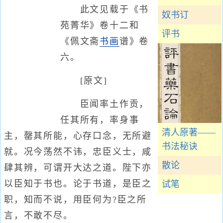
此文见载于《书
奴书订
苑菁华》卷十二和
评书
《佩文斋
书画
谱》卷
六。
[原文]
臣闻率土作贡，
任其所有，率身事
清人原著——
主，罄其所能，心存口念，无所避
书法秘诀
就。况今荡然不讳，忠臣义士，咸
散论
肆其辨，可谓开大达之道。陛下亦
以臣知于书也。论于书道，是臣之
试笔
职，知而不说，用臣何为?臣之所
言，不敢不尽。