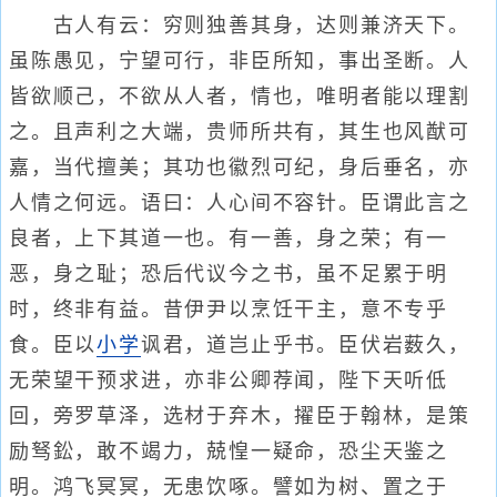
古人有云：穷则独善其身，达则兼济天下。
虽陈愚见，宁望可行，非臣所知，事出圣断。人
皆欲顺己，不欲从人者，情也，唯明者能以理割
之。且声利之大端，贵师所共有，其生也风猷可
嘉，当代擅美；其功也徽烈可纪，身后垂名，亦
人情之何远。语曰：人心间不容针。臣谓此言之
良者，上下其道一也。有一善，身之荣；有一
恶，身之耻；恐后代议今之书，虽不足累于明
时，终非有益。昔伊尹以烹饪干主，意不专乎
食。臣以
小学
讽君，道岂止乎书。臣伏岩薮久，
无荣望干预求进，亦非公卿荐闻，陛下天听低
回，旁罗草泽，选材于弃木，擢臣于翰林，是策
励驽鈆，敢不竭力，兢惶一疑命，恐尘天鉴之
明。鸿飞冥冥，无患饮啄。譬如为树、置之于