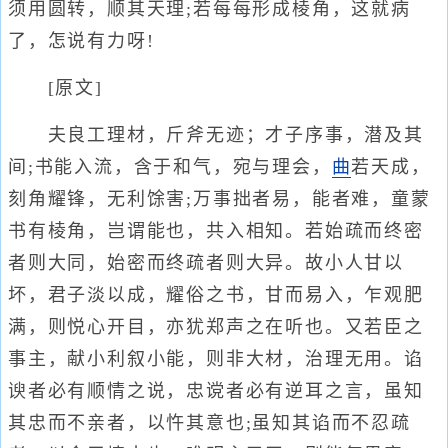
须用圆转，顺其天理;若每每形成棱角，这就病
了，怎说有力呀!
[原文]
夫良工理材，斤斧无迹；才子序事，潜及其
间;书能入流，含于和气，宛与理会，
曲
若天成，
刻角耀锋，无利馀害;万事拙者易，能者难，童蒙
书有棱角，岂谓能也，共入相知。若始疏而终密
者则大同，始密而终疏者则大异。故小人甘以
坏，君子淡以成，耀俗之书，甘而易入，乍观肥
满，则悦心开目，亦犹郑声之在听也。又若臣之
事主，献小利叙小能，则非大材，治理无用。谄
谀者必有顺情之说，忠谠者必有逆耳之言，虽知
其忠而不亲者，以忤其意也;虽知其谄而不忍疏