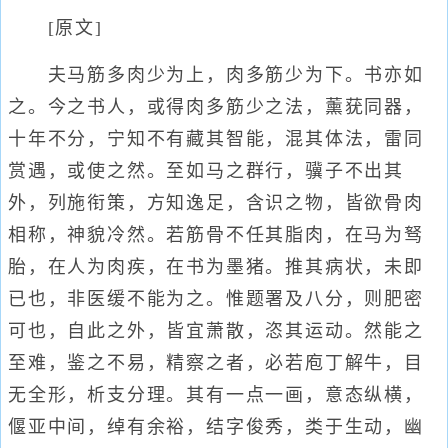
[原文]
夫马筋多肉少为上，肉多筋少为下。书亦如
之。今之书人，或得肉多筋少之法，薰莸同器，
十年不分，宁知不有藏其智能，混其体法，雷同
赏遇，或使之然。至如马之群行，骥子不出其
外，列施衔策，方知逸足，含识之物，皆欲骨肉
相称，神貌冷然。若筋骨不任其脂肉，在马为驽
胎，在人为肉疾，在书为墨猪。推其病状，未即
已也，非医缓不能为之。惟题署及八分，则肥密
可也，自此之外，皆宜萧散，恣其运动。然能之
至难，鉴之不易，精察之者，必若庖丁解牛，目
无全形，析支分理。其有一点一画，意态纵横，
偃亚中间，绰有余裕，结字俊秀，类于生动，幽