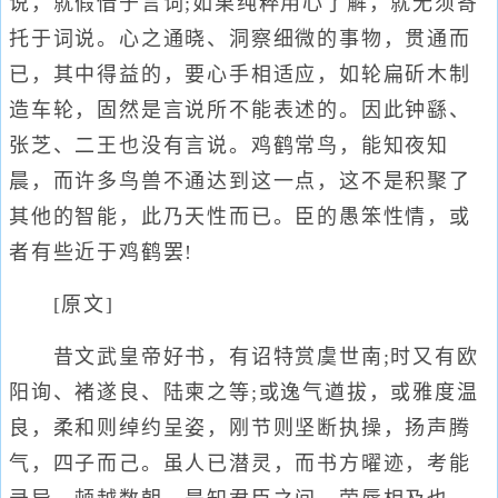
说，就假借于言词;如果纯粹用心了解，就无须寄
托于词说。心之通晓、洞察细微的事物，贯通而
已，其中得益的，要心手相适应，如轮扁斫木制
造车轮，固然是言说所不能表述的。因此钟繇、
张芝、二王也没有言说。鸡鹤常鸟，能知夜知
晨，而许多鸟兽不通达到这一点，这不是积聚了
其他的智能，此乃天性而已。臣的愚笨性情，或
者有些近于鸡鹤罢!
[原文]
昔文武皇帝好书，有诏特赏虞世南;时又有欧
阳询、褚遂良、陆柬之等;或逸气遒拔，或雅度温
良，柔和则绰约呈姿，刚节则坚断执操，扬声腾
气，四子而己。虽人已潜灵，而书方曜迹，考能