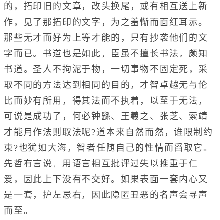
的，拓印旧的文章，改头换尾，或有相互送上新
作，见了那拓印的文字，为之羞惭而面红耳赤。
那些无才而好为上等才能的，只有抄袭他们的文
字而已。书道也是如此，臣虽不擅长书法，颇知
书道。圣人不拘泥于物，一切事物不固定死，采
取不同的方法达到相同的目的，才智卓越无与伦
比而妙有所用，得其法而不执着，以至于无法，
可说是成功了，何必钟繇、王羲之、张芝、索靖
才能用作法则取法呢?道本来自然而然，谁限制约
束?也犹如大海，智者任随自己的性情而舀取它。
先哲有言说，用语言相互批评过失以推重于仁
爱，因此上下没有不交好。如果表面一套内心又
是一套，护左忌右，因此隐匿丑恶的名声会寻声
而至。