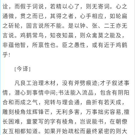
诠，而假于词说，若精以心了，则无寄词。心之
通微，贯之而已，其得之者，心手相应，如轮扁
之斫轮，固言说所不能。是以钟、张、二王亦无
言说。鸡鹤常鸟，知夜知晨，则众禽莫之能及，
非蕴他智，所禀性也。臣之愚性，或有近于鸡鹤
乎!
[今译]
凡良工治理木材，没有斧劈痕迹;才子叙述事
情，潜心到事情中间;书法能入流品，包含有阴阳
合和而成之气，宛转与理会通，曲折有若天成，
雕刻棱角炫辉锋芒，无利多害，万事拙劣容易,擅
长困难，童蒙写的字有棱角，岂说能书，在朝僚
友互相都知道。如果开始疏松而最终紧密的则大