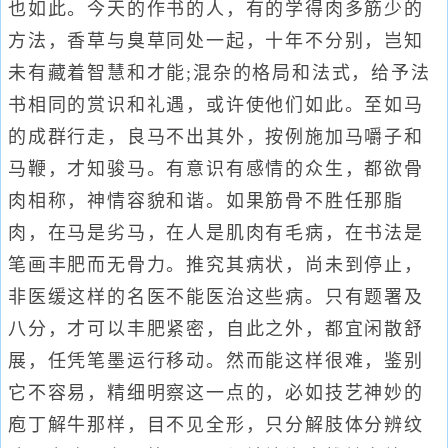
也如此。今天的作书的人，有的学得肉多筋少的
方法，香草与臭草同处一起，十年不分别，岂知
未有藏着智慧和才能;混杂的格局和法式，给予法
书相同的赏识和礼遇，或许使他们如此。至如马
的成群行走，良马不出其外，按例施加马嚼子和
马鞭，才知骏马。有意识有感情的众生，都欲骨
肉相称，神情容貌和谐。如果筋骨不胜任那脂
肉，在马是劣马，在人是肌肉有毛病，在书法是
笔画丰肥而无骨力。推究其病状，尚未到停止，
非医缓这样的名医不能医治这些病。只有题署及
八分，才可以丰肥紧密，自此之外，都宜闲散舒
展，任凭笔墨运行移动。然而能这样很难，鉴别
它不容易，精细明察这一点的，必如技艺神妙的
庖丁解牛那样，目不见全形，只分解肢体分辨纹