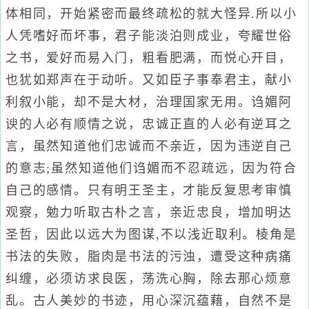
体相同，开始紧密而最终疏松的就大怪异.所以小
人凭嗜好而坏事，君子能淡泊则成业，夸耀世俗
之书，爱好而易入门，粗看肥满，而悦心开目，
也犹如郑声在于动听。又如臣子事奉君主，献小
利叙小能，却不是大材，治理国家无用。诌媚阿
谀的人必有顺情之说，忠诚正直的人必有逆耳之
言，虽然知道他们忠诚而不亲近，因为违逆自己
的意志;虽然知道他们诌媚而不忍疏远，因为符合
自己的感情。只有明王圣主，才能反复思考审慎
观察，勉力听取古朴之言，亲近忠良，增加明达
圣哲，因此以远大为图谋,不以浅近取利。棱角是
书法的失败，脂肉是书法的污浊，遭受这种病痛
纠缠，必须访求良医，荡洗心胸，除去那心烦意
乱。古人美妙的书迹，用心深沉蕴藉，自然不是