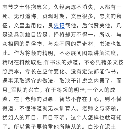
志节之士怀抱忠义，久经磨炼不消失，人都有一
死、无可追悔。贞观时期，文臣很多，忠贞的魏
征，文皇重用他，良
史记
载他，后代赞美他。凡
是选兵则触目皆是，择将却万不得一。所以，与
众相同的是俗物，与众不同的是奇材，书法也如
此。作为将领的精明，不必展阅图籍讲解法度，
精明在料敌取胜;作书法的妙道，不必凭藉条文按
照原本，专长在应付变化、没有定法都能作书，
遇事采取适宜的做法，取决于计虑之内罢了。而
月_军队的兴亡，在于将领的明暗;一个人的成
败，在于老师的贤愚。智慧不存在于心，则不懂
得道，不懂得道就无从训育人。老师之与将领，
犹如人的耳目，耳目不明，这个人怎样也就可知
了。所以君子要慎重他所随从的。白沙在泥土