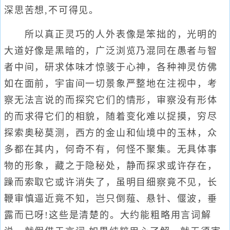
深思苦想,不可得见。
所以真正灵巧的人外表像是笨拙的，光明的
大道好像是黑暗的，广泛浏览乃混同在愚者与智
者中间，研求体味才惊骇于心神，各种神灵仿佛
如在面前，宇宙间一切景象严整地在注视中，考
察无法言说的而探究它们的情形，审察没有形体
的而求得它们的相貌，随着变化难以捉摸，穷尽
探索奥秘莫测，西方的金山和仙境中的玉林，众
多都在其内，何奇不有，何怪不聚集。无具体事
物的形象，藏之于隐秘处，静而探求或许存在，
躁而索取它或许消失了，虽明目细察竟不见，长
鞭审慎逼近竟不知，岂只倒薤、悬针、偃波，垂
露而已呀!这些是清楚的。大约能粗略用言词解