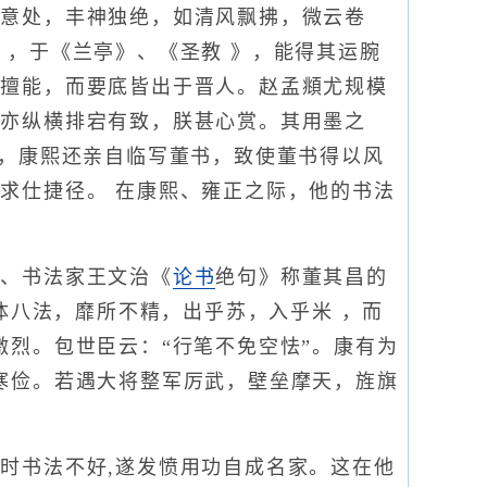
经意处，丰神独绝，如清风飘拂，微云卷
》，于《兰亭》、《圣教 》，能得其运腕
拔擅能，而要底皆出于晋人。赵孟頫尤规模
书亦纵横排宕有致，朕甚心赏。其用墨之
说，康熙还亲自临写董书，致使董书得以风
求仕捷径。 在康熙、雍正之际，他的书法
者、书法家王文治《
论书
绝句》称董其昌的
体八法，靡所不精，出乎苏，入乎米 ，而
激烈。包世臣云：“行笔不免空怯”。康有为
寒俭。若遇大将整军厉武，壁垒摩天，旌旗
时书法不好,遂发愤用功自成名家。这在他