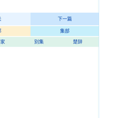
关
下一篇
部
集部
杂家
别集
楚辞