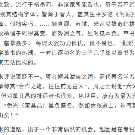
之致，流行于褚墨间，非诸家所能及也。每于若不
尝观其结构字体，皆源于晋人。盖其生平多临《阁帖
锋，似拙实巧。……颜真卿、苏轼、米芾以雄奇峭
故摹诸子辄得其意，而秀润之气，独时见本色。草
。临摹最多， 每谓天姿功力俱优，良不易也。”据
学董书的热潮。一时追逐功名的士子几乎都以董书为
家
无法比拟的。
评说褒贬不一。褒者倾其溢美之
词
，清代著名学
肇称其“合作之笔，往往前无古人”。周之士说他“六
。但对董其昌的批评者也很多，包世臣、康有为最为
：“香光（董其昌）虽负盛名，然如休粮道士，神气
山矣！”
术
的道路，出于一个非常偶然的机会。起因是在考试