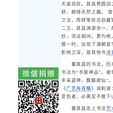
天姿迥异。其高秀圆润
舒，颇得天然之趣。 
之法，而转笔处古劲藏
二王。其昌渊源合一，
妙，浓淡相间，更为绝
靡一时，出现了满朝皆
影响之深，是其他书
法
董其昌的书法，历来
书法为“书家神品”。谢
丰采姿神，飘飘欲仙”
《
广艺舟双楫
》讽刺道
变色者，必裹足不敢下
董其昌走上书法
艺