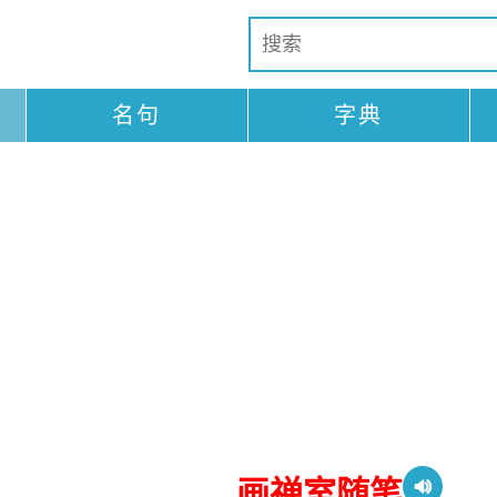
名句
字典
画禅室随笔