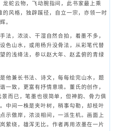
，龙蛇云物，飞动腕指间，此书家最上乘
淡雅的风格，独辟蹊径，自立一宗，亦领一时
光辉。
手法，浓淡、干湿自然合拍，着墨不多，
的设色山水，或用杨升没骨法，从彩笔代替
公望的浅绛法，参以赵大年、赵孟俯的青绿
是他兼长书法、诗文，每每绘完山水，题
和谐一致，更富有抒情意境。董氏的创作，
远景而已，笔墨也很简单，但神韵、骨力俱
立。中间一株是夹叶树，稍事勾勒，却枝叶
横点示傲岸，浓淡相间，一派生机。画面上
烟岚萦绕，雄浑无比。作者再用浓墨在一片