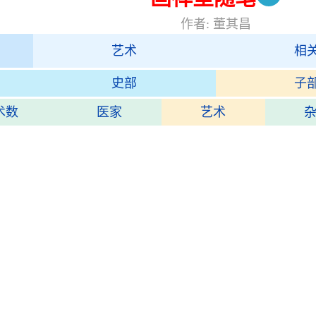
作者: 董其昌
艺术
相
史部
子
术数
医家
艺术