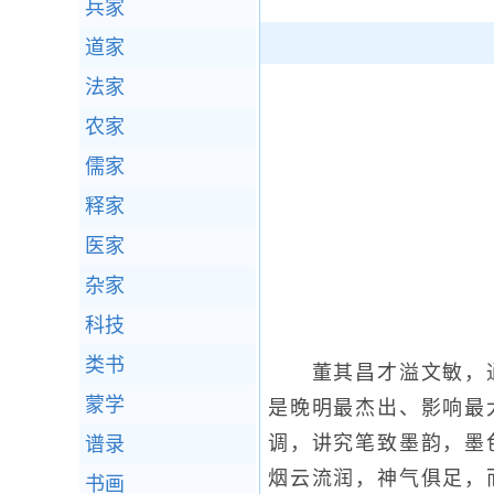
兵家
道家
法家
农家
儒家
释家
医家
杂家
科技
类书
董其昌才溢文敏，通
蒙学
是晚明最杰出、影响最
调，讲究笔致墨韵，墨
谱录
烟云流润，神气俱足，
书画