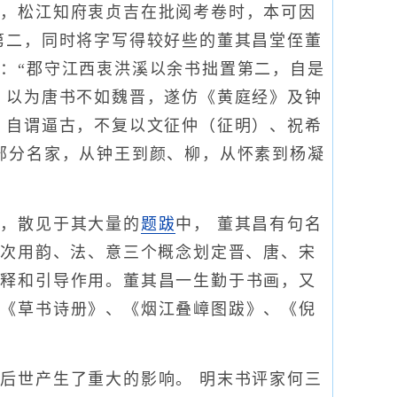
考，松江知府衷贞吉在批阅考卷时，本可因
第二，同时将字写得较好些的董其昌堂侄董
：“郡守江西衷洪溪以余书拙置第二，自是
，以为唐书不如魏晋，遂仿《黄庭经》及钟
，自谓逼古，不复以文征仲（征明）、祝希
部分名家，从钟王到颜、柳，从怀素到杨凝
张，散见于其大量的
题跋
中， 董其昌有句名
一次用韵、法、意三个概念划定晋、唐、宋
阐释和引导作用。董其昌一生勤于书画，又
、《草书诗册》、《烟江叠嶂图跋》、《倪
后世产生了重大的影响。 明末书评家何三