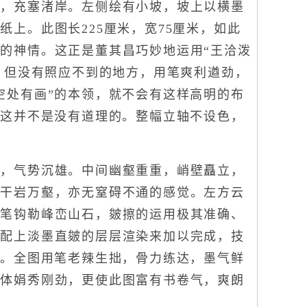
动，充塞渚岸。左侧绘有小坡，坡上以横墨
上。此图长225厘米，宽75厘米，如此
的神情。这正是董其昌巧妙地运用“王洽泼
，但没有照应不到的地方，用笔爽利遒劲，
空处有画”的本领，就不会有这样高明的布
，这并不是没有道理的。整幅立轴不设色，
，气势沉雄。中间幽壑重重，峭壁矗立，
有干岩万壑，亦无窒碍不通的感觉。左方云
渴笔钩勒峰峦山石，皴擦的运用极其准确、
，配上淡墨直皴的层层渲染来加以完成，技
意。全图用笔老辣生拙，骨力练达，墨气鲜
书体娟秀刚劲，更使此图富有书卷气，爽朗