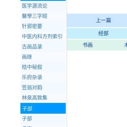
医学源流论
醫學三字經
上一篇
针邪密要
经部
中医内科方剂索引
书画
古画品录
画继
桔中秘叙
乐府杂录
笠翁对韵
林泉高致集
子部
子部