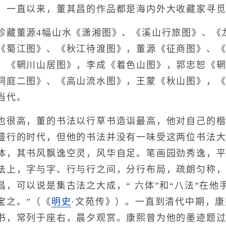
。一直以来，董其昌的作品都是海内外大收藏家寻
董源4幅山水《潇湘图》、《溪山行旅图》、《龙
《蜀江图》、《秋江待渡图》，董源《征商图》、
、《辋川山居图》，李成《着色山图》，郭忠恕《
洞庭二图》、《高山流水图》，王蒙《秋山图》，《
当代。
很高，董的书法以行草书造诣最高，他对自己的楷
盛行的时代，但他的书法并没有一味受这两位书法
体，其书风飘逸空灵，风华自足。笔画园劲秀逸，
法上，字与字、行与行之间，分行布局，疏朗匀称
，可以说是集古法之大成，“ 六体”和“八法”在他
宝之。”（《
明史
·文苑传》）。一直到清代中期，
书，常列于座右，晨夕观赏。康熙曾为他的墨迹题过