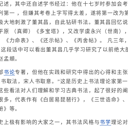
记述，其中还自述学书经过：他在十七岁时参加会
列第一 ，但嫌其考卷上字写得太差，遂将第一改为
极大地刺激了董其昌，自此钻研书法。董其昌回忆说
平原 （真卿）《多宝塔》，又改学虞永兴（世南）
、《力命表》、《还示帖》、《丙舍帖》。 凡三年
”这段话中可以看出董其昌几乎学习研究了以前绝大
赵孟頫。
部
书论
专著，但他在实践和研究中得出的心得和主
人书取法，宋人书取意。”这是历史上书法理论家第
这些看法对人们理解和学习古典书法，起了很好的
很多，代表作有《白居易琵琶行》，《三世诰命》
册》等。
上极有影响的大家之一，其书法风格与
书学
理论对