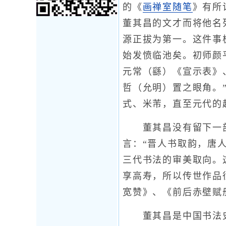
的《
画禅室随笔
》有所
董其昌的文才而将他名
源正拔为第一。这件事
始发愤临池矣。初师颜
元常（繇）《宣示表》
哲（允明）置之眼角。
式、米芾，直至元代的
董其昌没有留下一
言：“晋人书取韵，唐
三代书法的审美取向。
享高寿，所以传世作品
宽赞》、《前后赤壁赋
董其昌是中国书法史