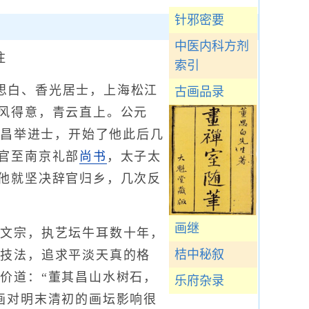
针邪密要
中医内科方剂
注
索引
号思白、香光居士，上海松江
古画品录
风得意，青云直上。公元
其昌举进士，开始了他此后几
官至南京礼部
尚书
，太子太
他就坚决辞官归乡，几次反
画继
内文宗，执艺坛牛耳数十年，
桔中秘叙
统技法，追求平淡天真的格
价道：“董其昌山水树石，
乐府杂录
画对明末清初的画坛影响很