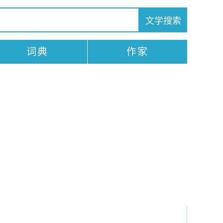
词典
作家