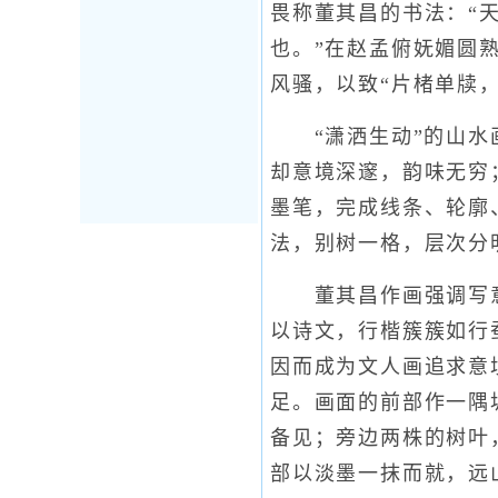
畏称董其昌的书法：“
也。”在赵孟俯妩媚圆
风骚，以致“片楮单牍
“潇洒生动”的山水画
却意境深邃，韵味无穷
墨笔，完成线条、轮廓
法，别树一格，层次分
董其昌作画强调写意
以诗文，行楷簇簇如行
因而成为文人画追求意
足。画面的前部作一隅
备见；旁边两株的树叶
部以淡墨一抹而就，远