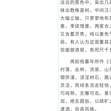
淡远的景色中，染出几
抹出数株直树。中间汪
大幅立轴，只寥寥地布
墨，李成惜墨，两家合
又含蓄灵秀，纯以墨色
局。有人认为这是董其
但面貌清丽，有咫尺千
再如他暮年所作《关
村落、丛林、流泉、山
烟弥漫，浸淫树石，路
灵活，而线条流走轻快
巧纯熟，无懈可击。意
润，绝去甜俗，以疏旷
潇洒，自具风格。