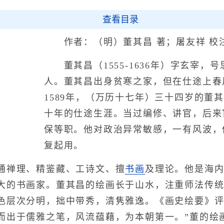
查看目录
作者：（明）董其昌 著；屠友祥 校
董其昌（1555-1636年）字玄宰，
人。董其昌出身贫寒之家，但在仕途上春
1589年，（万历十七年）三十四岁的董
十年的仕途生涯。当过编修、讲官，后来
保等职。他对政治异常敏感，一有风波，
复起用。
禅理、精鉴藏、工诗文、擅
书画
及理论。他是海
大的书画家。董其昌的绘画长于山水，注重师法传
色层次分明，拙中带秀，清隽雅逸。《画史绘要》评
而出于儒雅之笔，风流蕴藉，为本朝第一。”董的绘