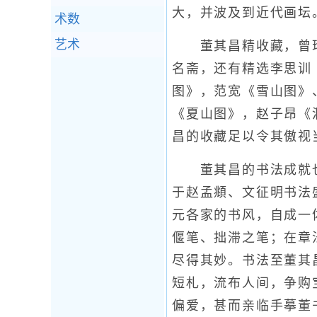
大，并波及到近代画坛
术数
艺术
董其昌精收藏，曾珍藏
名斋，还有精选李思训
图》，范宽《雪山图》
《夏山图》，赵子昂《
昌的收藏足以令其傲视
董其昌的书法成就也
于赵孟頫、文征明书法
元各家的书风，自成一
偃笔、拙滞之笔；在章
尽得其妙。书法至董其昌
短札，流布人间，争购
偏爱，甚而亲临手摹董