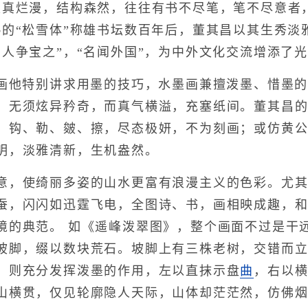
天真烂漫，结构森然，往往有书不尽笔，笔不尽意者
熟的“松雪体”称雄书坛数百年后，董其昌以其生秀
，人争宝之”，“名闻外国”，为中外文化交流增添了
他特别讲求用墨的技巧，水墨画兼擅泼墨、惜墨的
；无须炫异矜奇，而真气横溢，充塞纸间。董其昌
、钩、勒、皴、擦，尽态极妍，不为刻画；或仿黄
明，淡雅清新，生机盎然。
，使绮丽多姿的山水更富有浪漫主义的色彩。尤其
蚕，闪闪如迅霆飞电，全图诗、书，画相映成趣，
境的典范。 如《遥峰泼翠图》，整个画面不过是干
坡脚，缀以数块荒石。坡脚上有三株老树，交错而
，则充分发挥泼墨的作用，左以直抹示盘
曲
，右以
山横贯，仅见轮廓隐人天际，山体却茫茫然，仿佛