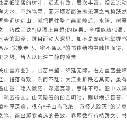
处高低错落的树叶，远近有致，层次丰富，烟云流
洋大水，不施笔墨，而万顷湖面浩瀚无涯之气势跃然纸
置些近树远山，就把握住整个画面峰遥、水阔、树翠
之，乃成画诀”(见图上自题)的结果。全幅似疏似漏
气势的润泽、醒目而动人遐思。如不是熟练地掌握“
昌从“宽能走马、密不通风”的书体结构中触悟而得
里之势，给人以远深宁静的感觉。
山雪霁图》，山峦林壑，绵延无际。右方重峦叠嶂
径，错落有致，杂而不乱；大江曲折跌宕其间，虽
遥山重，隐人微茫，深远莫测，意味不尽。图中以
，疏密得宜。山冈陵石的凹凸明暗，则以横点巨苔
境朴厚深邃，很有“千山鸟飞绝，万径人踪灭”的诗
之笔，画出凝寒淡远的景致。卷尾数行行楷跋文，