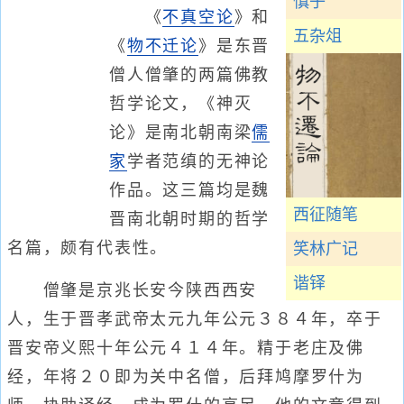
慎子
《
不真空论
》和
五杂俎
《
物不迁论
》是东晋
僧人僧肇的两篇佛教
哲学论文，《神灭
论》是南北朝南梁
儒
家
学者范缜的无神论
作品。这三篇均是魏
西征随笔
晋南北朝时期的哲学
名篇，颇有代表性。
笑林广记
谐铎
僧肇是京兆长安今陕西西安
人，生于晋孝武帝太元九年公元３８４年，卒于
晋安帝义熙十年公元４１４年。精于老庄及佛
经，年将２０即为关中名僧，后拜鸠摩罗什为