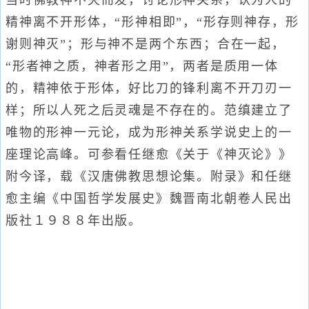
当时佛教神不灭而发，讨论形神关系，认为人的
精神离不开形体，“形神相即”，“形存则神存，形
谢则神灭”；形与神不是两个东西；合在一起，
“形者神之质，神者形之用”，两者是质用一体
的，精神依于形体，好比刀的锋利离不开刀刃一
样；所以人死之后灵魂是不存在的。范缜建立了
唯物的形神一元论，成为形神关系学说史上的一
座理论高峰。可参看任继愈《关于《神灭论》》
附今译，载《汉唐佛教思想论集。附录》和任继
愈主编《中国哲学发展史》魏晋南北朝卷人民出
版社１９８８年出版。