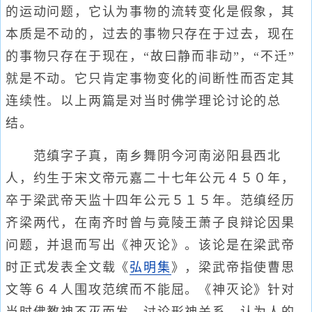
的运动问题，它认为事物的流转变化是假象，其
本质是不动的，过去的事物只存在于过去，现在
的事物只存在于现在，“故曰静而非动”，“不迁”
就是不动。它只肯定事物变化的间断性而否定其
连续性。以上两篇是对当时佛学理论讨论的总
结。
范缜字子真，南乡舞阴今河南泌阳县西北
人，约生于宋文帝元嘉二十七年公元４５０年，
卒于梁武帝天监十四年公元５１５年。范缜经历
齐梁两代，在南齐时曾与竟陵王萧子良辩论因果
问题，并退而写出《神灭论》。该论是在梁武帝
时正式发表全文载《
弘明集
》，梁武帝指使曹思
文等６４人围攻范缤而不能屈。《神灭论》针对