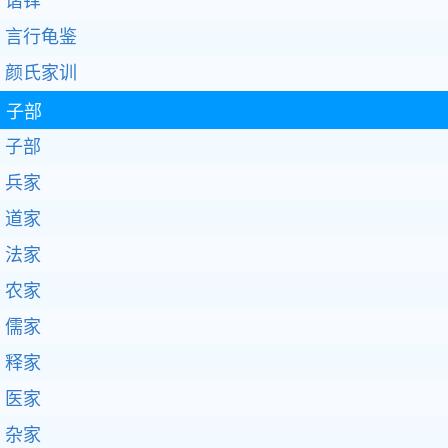
谐铎
言行龟鉴
颜氏家训
子部
子部
兵家
道家
法家
农家
儒家
释家
医家
杂家