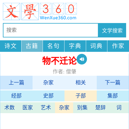
诗文
古籍
名句
字典
词典
作家
物不迁论
作者: 僧肇
上一篇
杂家
相关
下一篇
经部
史部
子部
集部
术数
医家
艺术
杂家
别集
楚辞
词