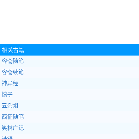
相关古籍
容斋随笔
容斋续笔
神异经
慎子
五杂俎
西征随笔
笑林广记