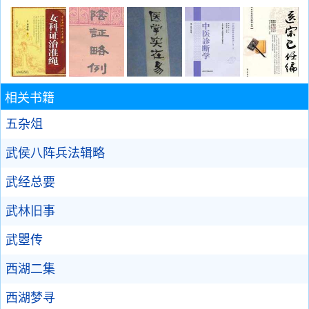
相关书籍
五杂俎
武侯八阵兵法辑略
武经总要
武林旧事
武瞾传
西湖二集
西湖梦寻