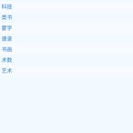
科技
类书
蒙学
谱录
书画
术数
艺术