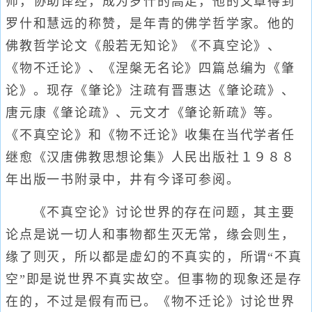
师，协助译经，成为罗什的高足，他的文章得到
罗什和慧远的称赞，是年青的佛学哲学家。他的
佛教哲学论文《般若无知论》《不真空论》、
《物不迁论》、《涅槃无名论》四篇总编为《肇
论》。现存《肇论》注疏有晋惠达《肇论疏》、
唐元康《肇论疏》、元文才《肇论新疏》等。
《不真空论》和《物不迁论》收集在当代学者任
继愈《汉唐佛教思想论集》人民出版社１９８８
年出版一书附录中，井有今译可参阅。
《不真空论》讨论世界的存在问题，其主要
论点是说一切人和事物都生灭无常，缘会则生，
缘了则灭，所以都是虚幻的不真实的，所谓“不真
空”即是说世界不真实故空。但事物的现象还是存
在的，不过是假有而已。《物不迁论》讨论世界