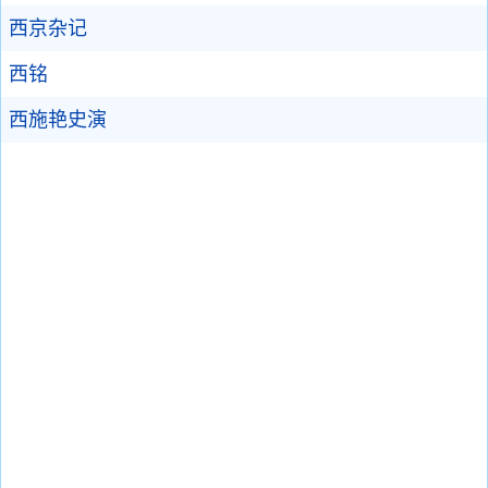
西京杂记
西铭
西施艳史演