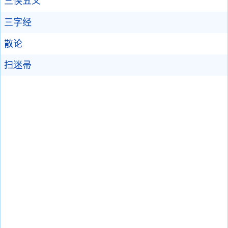
三侠五义
三字经
散论
扫迷帚