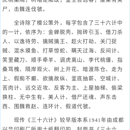
虎桃桑隔，树暗走痴故，釜空苦远客，屋梁有美
尸，击魏连伐虢。
全诗除了檀公策外，每字包含了三十六计中
的一计，依序为：金蝉脱壳、抛砖引玉、借刀杀
人、以逸待劳、擒贼擒王、趁火打劫、关门捉
贼、混水摸鱼、打草惊蛇、瞒天过海、反间计、
笑里藏刀、顺手牵羊、调虎离山、李代桃僵、指
桑骂槐、隔岸观火、树上开花、暗渡陈仓、走为
上、假痴不癫、欲擒故纵、釜底抽薪、空城计、
苦肉计、远交近攻、反客为主、上屋抽梯、偷梁
换柱、无中生有、美人计、借尸还魂、声东击
西、围魏救赵、连环计、假道代虢。
现传《三十六计》较早版本系1941年由成都
兴华印刷厂所用土纸翻印的，封面书《三十六