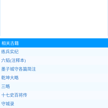
相关古籍
练兵实纪
六韬(注释本)
墨子城守各篇简注
乾坤大略
三略
十七史百将传
守城录