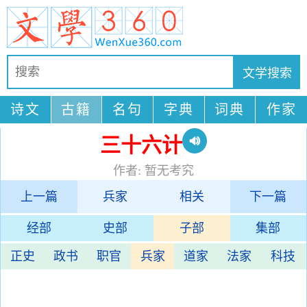
诗文
古籍
名句
字典
词典
作家
三十六计
作者: 暂无考究
上一篇
兵家
相关
下一篇
经部
史部
子部
集部
正史
政书
职官
兵家
道家
法家
科技