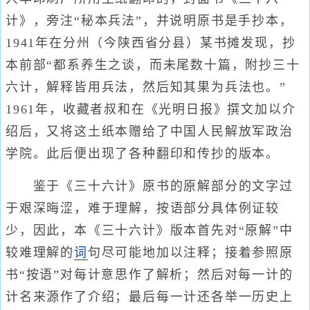
计》，旁注“秘本兵法”，并说明原书是手抄本，
1941年在分州（今陕西省分县）某书摊发现，抄
本前部“都系养生之谈，而未尾数十篇，附抄三十
六计，解释皆用兵法，然后知其果为兵法也。”
1961年，收藏者叔和在《光明日报》撰文加以介
绍后，又将这土纸本赠给了中国人民解放军政治
学院。此后便出现了各种翻印和传抄的版本。
鉴于《三十六计》原书的原解部分的文字过
于艰深晦涩，难于理解，按语部分具体例证较
少，因此，本《三十六计》版本首先对“原解”中
较难理解的
词
句尽可能地加以注释；接着参照原
书“按语”对每计意思作了解析；然后对每一计的
计名来源作了介绍；最后每一计还各举一历史上