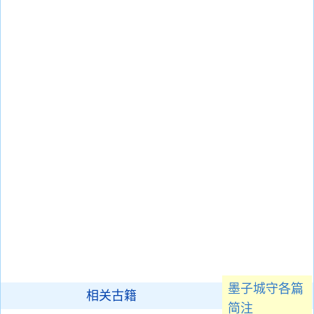
墨子城守各篇
相关古籍
简注