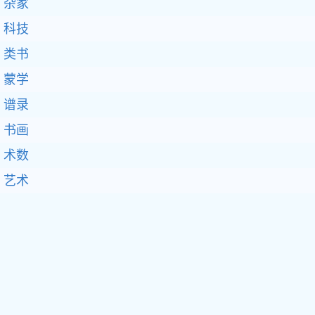
杂家
科技
类书
蒙学
谱录
书画
术数
艺术