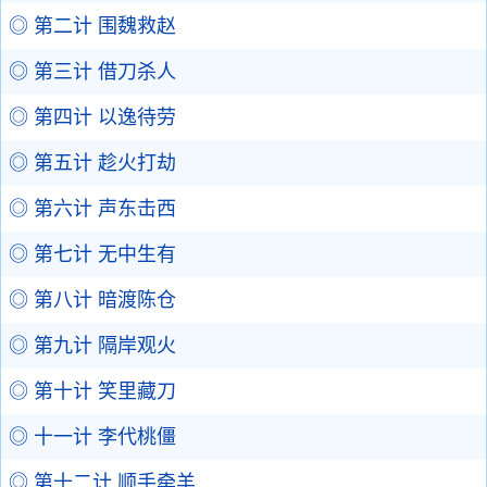
◎ 第二计 围魏救赵
◎ 第三计 借刀杀人
◎ 第四计 以逸待劳
◎ 第五计 趁火打劫
◎ 第六计 声东击西
◎ 第七计 无中生有
◎ 第八计 暗渡陈仓
◎ 第九计 隔岸观火
◎ 第十计 笑里藏刀
◎ 十一计 李代桃僵
◎ 第十二计 顺手牵羊