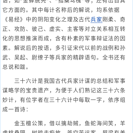
语，如“金蝉脱壳”、“指桑骂槐”等；还有出自其
它方面的。其中每计名称后的解说，均系依据
《易经》中的阴阳变化之理及古代
兵家
刚柔、奇
正、攻防、彼己、虚实、主客等对立关系相互转
化的思想推演而成，含有朴素的军事辩证法的因
素。解说后的按语，多引证宋代以前的战例和孙
武、吴起、尉缭子等兵家的精辟语句。全书还有
总说和跋。
三十六计是我国古代兵家计谋的总结和军事
谋略学的宝贵遗产，为便于人们熟记这三十六条
妙计，有位学者在三十六计中每取一字，依序组
成一首诗：
金玉檀公策，借以擒劫贼，鱼蛇海间笑，羊