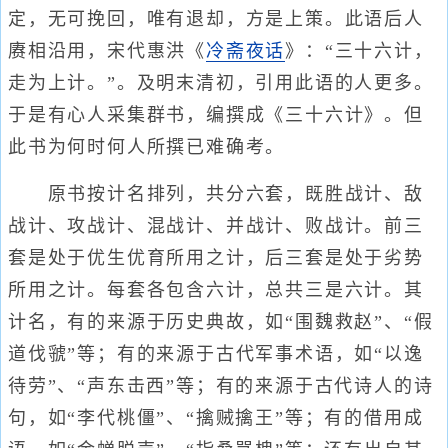
定，无可挽回，唯有退却，方是上策。此语后人
赓相沿用，宋代惠洪《
冷斋夜话
》：“三十六计，
走为上计。”。及明末清初，引用此语的人更多。
于是有心人采集群书，编撰成《三十六计》。但
此书为何时何人所撰已难确考。
原书按计名排列，共分六套，既胜战计、敌
战计、攻战计、混战计、并战计、败战计。前三
套是处于优生优育所用之计，后三套是处于劣势
所用之计。每套各包含六计，总共三是六计。其
计名，有的来源于历史典故，如“围魏救赵”、“假
道伐虢”等；有的来源于古代军事术语，如“以逸
待劳”、“声东击西”等；有的来源于古代诗人的诗
句，如“李代桃僵”、“擒贼擒王”等；有的借用成