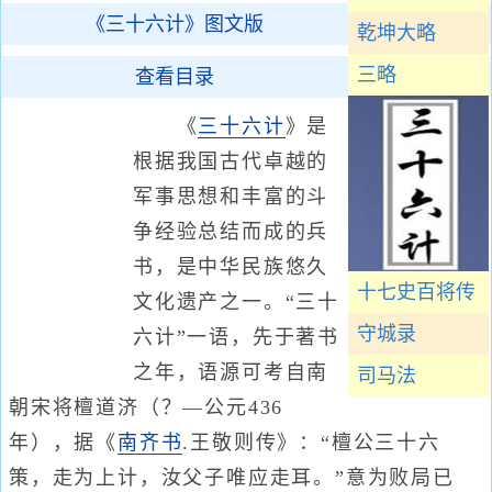
《三十六计》图文版
乾坤大略
三略
查看目录
《
三十六计
》是
根据我国古代卓越的
军事思想和丰富的斗
争经验总结而成的兵
书，是中华民族悠久
十七史百将传
文化遗产之一。“三十
守城录
六计”一语，先于著书
之年，语源可考自南
司马法
朝宋将檀道济（？—公元436
年），据《
南齐书
.王敬则传》：“檀公三十六
策，走为上计，汝父子唯应走耳。”意为败局已