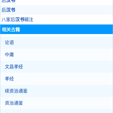
后
汉书
后
汉书
八家后
汉书
辑注
相关古籍
论语
中庸
文昌孝经
孝经
续资治通鉴
资治通鉴