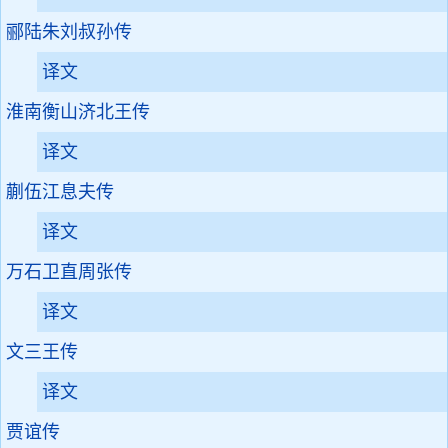
郦陆朱刘叔孙传
译文
淮南衡山济北王传
译文
蒯伍江息夫传
译文
万石卫直周张传
译文
文三王传
译文
贾谊传