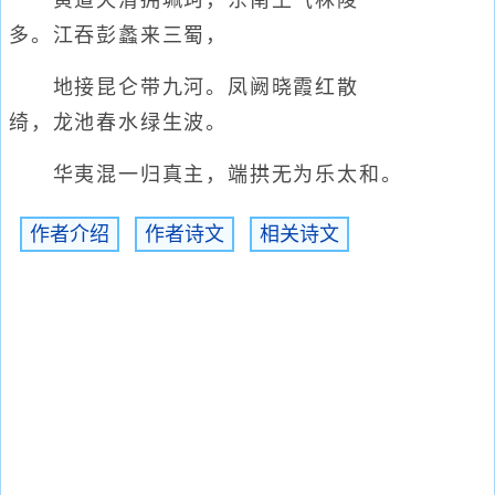
黄道天清拥珮珂，东南王气秣陵
多。江吞彭蠡来三蜀，
地接昆仑带九河。凤阙晓霞红散
绮，龙池春水绿生波。
华夷混一归真主，端拱无为乐太和。
作者介绍
作者诗文
相关诗文