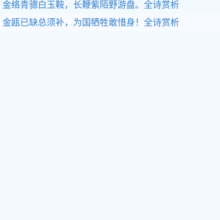
金络青骢白玉鞍，长鞭紫陌野游盘。全诗赏析
金瓯已缺总须补，为国牺牲敢惜身！全诗赏析