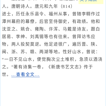
人。唐朝诗人。唐元和九年（814）
进士，历任永乐县令、福州从事，曾随李翱作过
潭州幕府的幕僚，后官至侍御史，有政绩。他和
沈亚之、姚合、雍陶、许浑、马戴是诗友，跟白
居易、李绅、刘禹锡等也有往来。曾拜访韦应
物，两人投契莫逆。他足迹很广，遍历晋、陕、
闽、浙、苏、赣、两湖等地。性好山水，曾说：
“一日不见山水，便觉胸次尘土堆积，急须以酒浇
之。”著有诗集一卷，《新唐书艺文志》传于
世。
...查看全文...