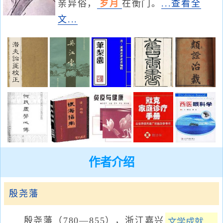
亲异俗，
岁月
在衡门。
...查看全
文...
作者介绍
殷尧藩
殷尧藩（780—855），浙江嘉兴
文学成就