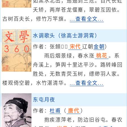
如黑水北出，迤逦到三危。百尺长虹
夭矫，两岸苍龙偃蹇，翠碧互因依。
古树百夫长，修竹万竿旗。
...查看全文...
水调歌头（徐高士游洞霄）
作者：
张頠
（
宋代
辽朝
金朝
）
雨后烟景绿，春水涨
桃花
。系
舟溪上，笋舆十里达平沙。路转峰回
胜处，无数青荧玉树，缥缈羽人家。
楼观倚空碧，水竹湛清华。
...查看全文...
东屯月夜
作者：
杜甫
（
唐代
）
抱疾漂萍老，防边旧谷屯。春农