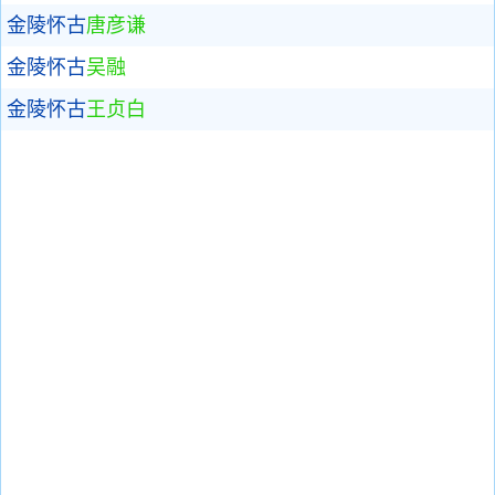
金陵怀古
唐彦谦
金陵怀古
吴融
金陵怀古
王贞白