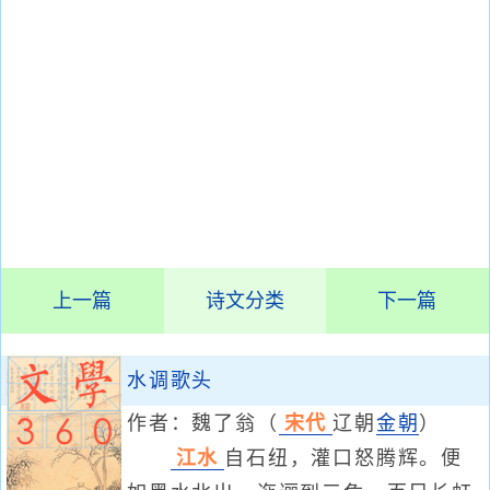
上一篇
诗文分类
下一篇
水调歌头
作者：
魏了翁
（
宋代
辽朝
金朝
）
江水
自石纽，灌口怒腾辉。便