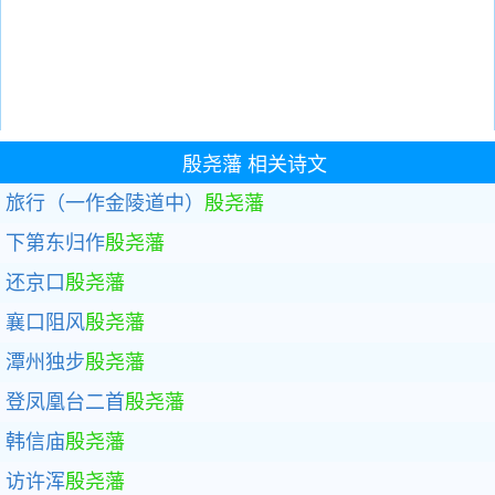
殷尧藩
相关诗文
旅行（一作金陵道中）
殷尧藩
下第东归作
殷尧藩
还京口
殷尧藩
襄口阻风
殷尧藩
潭州独步
殷尧藩
登凤凰台二首
殷尧藩
韩信庙
殷尧藩
访许浑
殷尧藩