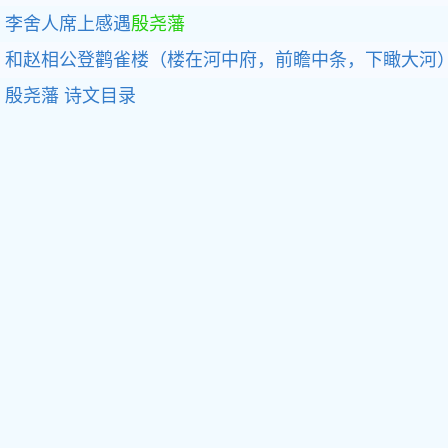
李舍人席上感遇
殷尧藩
和赵相公登鹳雀楼（楼在河中府，前瞻中条，下瞰大河
殷尧藩
诗文目录