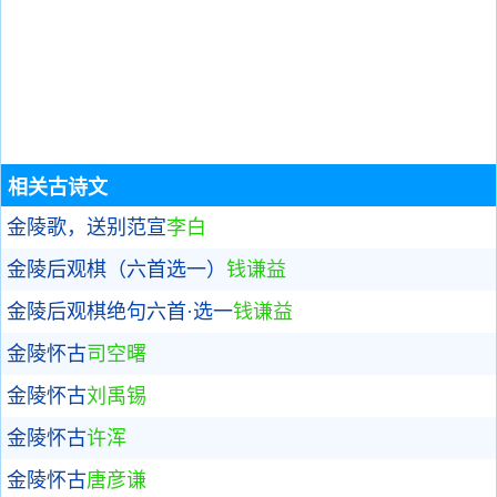
相关古诗文
金陵歌，送别范宣
李白
金陵后观棋（六首选一）
钱谦益
金陵后观棋绝句六首·选一
钱谦益
金陵怀古
司空曙
金陵怀古
刘禹锡
金陵怀古
许浑
金陵怀古
唐彦谦