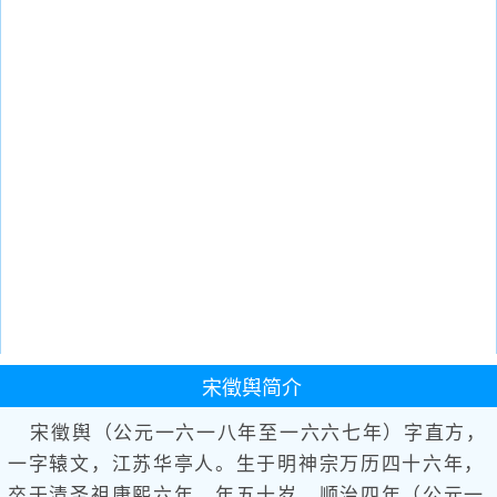
宋徵舆
简介
宋徵舆（公元一六一八年至一六六七年）字直方，
一字辕文，江苏华亭人。生于明神宗万历四十六年，
卒于清圣祖康熙六年，年五十岁。顺治四年（公元一