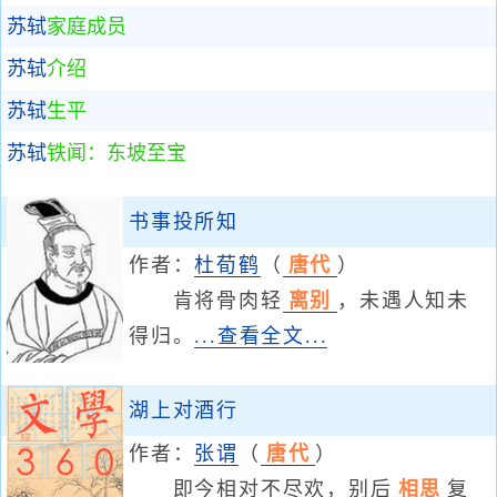
苏轼
家庭成员
苏轼
介绍
苏轼
生平
苏轼
铁闻：东坡至宝
书事投所知
作者：
杜荀鹤
（
唐代
）
肯将骨肉轻
离别
，未遇人知未
得归。
...查看全文...
湖上对酒行
作者：
张谓
（
唐代
）
即今相对不尽欢，别后
相思
复