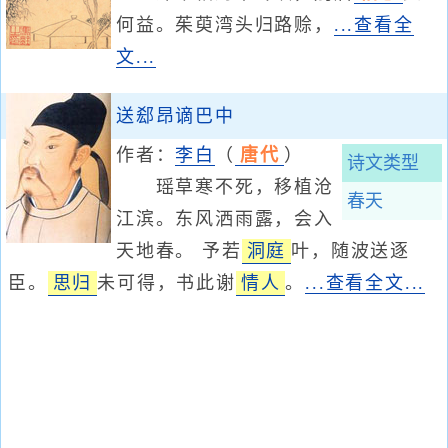
何益。茱萸湾头归路赊，
...查看全
文...
送郄昂谪巴中
作者：
李白
（
唐代
）
诗文类型
瑶草寒不死，移植沧
春天
江滨。东风洒雨露，会入
天地春。 予若
洞庭
叶，随波送逐
臣。
思归
未可得，书此谢
情人
。
...查看全文...