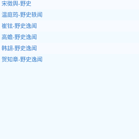
宋徵舆-野史
温庭筠-野史轶闻
崔铉-野史逸闻
高蟾-野史逸闻
韩翃-野史逸闻
贺知章-野史逸闻