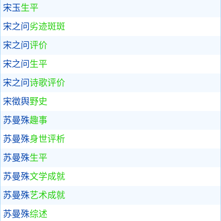
宋玉
生平
宋之问
劣迹斑斑
宋之问
评价
宋之问
生平
宋之问
诗歌评价
宋徵舆
野史
苏曼殊
趣事
苏曼殊
身世评析
苏曼殊
生平
苏曼殊
文学成就
苏曼殊
艺术成就
苏曼殊
综述