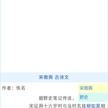
宋徵舆 古诗文
作者：佚名
宋徵舆
野史
据野史笔记传说，
宋征舆十六岁时与当时名妓
柳如是
相