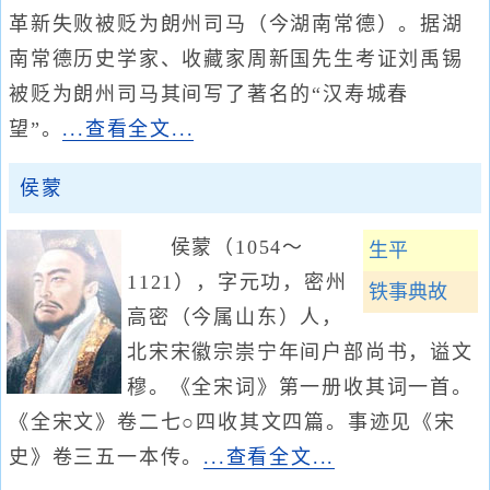
革新失败被贬为朗州司马（今湖南常德）。据湖
南常德历史学家、收藏家周新国先生考证刘禹锡
被贬为朗州司马其间写了著名的“汉寿城春
望”。
...查看全文...
侯蒙
侯蒙（1054～
生平
1121），字元功，密州
铁事典故
高密（今属山东）人，
北宋宋徽宗崇宁年间户部尚书，谥文
穆。《全宋词》第一册收其词一首。
《全宋文》卷二七○四收其文四篇。事迹见《宋
史》卷三五一本传。
...查看全文...