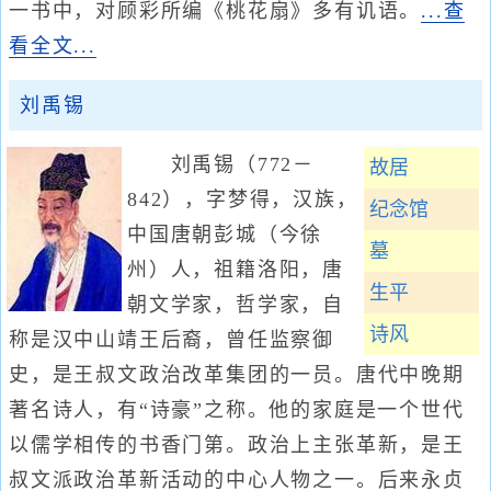
一书中，对顾彩所编《桃花扇》多有讥语。
...查
看全文...
刘禹锡
刘禹锡（772－
故居
842），字梦得，汉族，
纪念馆
中国唐朝彭城（今徐
墓
州）人，祖籍洛阳，唐
生平
朝文学家，哲学家，自
诗风
称是汉中山靖王后裔，曾任监察御
史，是王叔文政治改革集团的一员。唐代中晚期
著名诗人，有“诗豪”之称。他的家庭是一个世代
以儒学相传的书香门第。政治上主张革新，是王
叔文派政治革新活动的中心人物之一。后来永贞