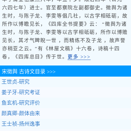
六四七年）进士。官至都察院左副都御史。徵舆为诸
生时，与陈子龙、李雯等倡几社，以古学相砥砺，故
所作以博瞻见长，《四库全书提要》云： “徵舆为诸
生时，与陈子龙、李雯等以古学相砥砺，所作以博赡
见长，其才气睥睨一世 ，而精练不及子龙 ，故声誉
亦稍亚之云。”有《林屋文稿》十六卷，诗稿十四
卷，《四库总目》传于世。
更多 >>>
宋徵舆
古诗文目录 >>>
王世贞-研究
姜子牙-研究考证
鱼玄机-研究评价
颜真卿-颜体由来
王士祯-扬州逸事