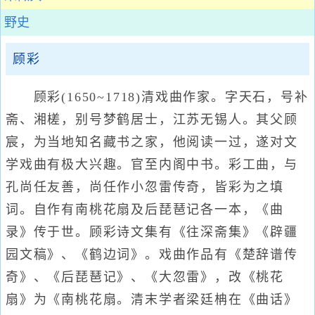
野史
顾彩
顾彩(1650~1718)清戏曲作家。字天石，号补
斋、湘槎，别号梦鹤居士，江苏无锡人。其父顾
宸，为当地知名藏书之家，他阅读一过，遂对文
学戏曲有极大兴趣。官至内阁中书。彩工曲，与
孔尚任友善，尚任作小忽雷传奇，皆彩为之填
词。自作有南桃花扇及后琵琶记各一本，《曲
录》传于世。顾彩诗文集有《往深斋集》《辟疆
园文稿》、《鹤边词》。戏曲作品有《楚辞谱传
奇》、《后琵琶记》、《大忽雷》，改《桃花
扇》为《南桃花扇。清末学者梁廷柟在《曲话》