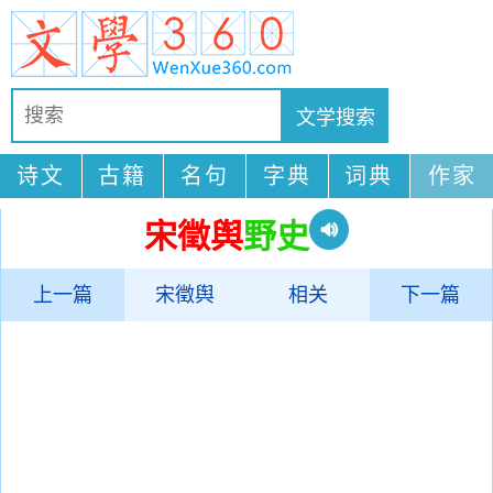
诗文
古籍
名句
字典
词典
作家
宋徵舆
野史
上一篇
宋徵舆
相关
下一篇