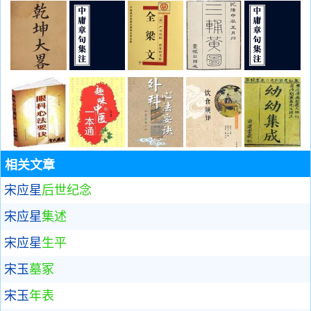
相关文章
宋应星
后世纪念
宋应星
集述
宋应星
生平
宋玉
墓冢
宋玉
年表